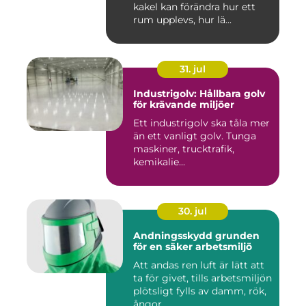
kakel kan förändra hur ett
rum upplevs, hur lä...
31. jul
Industrigolv: Hållbara golv
för krävande miljöer
Ett industrigolv ska tåla mer
än ett vanligt golv. Tunga
maskiner, trucktrafik,
kemikalie...
30. jul
Andningsskydd grunden
för en säker arbetsmiljö
Att andas ren luft är lätt att
ta för givet, tills arbetsmiljön
plötsligt fylls av damm, rök,
ångor ...