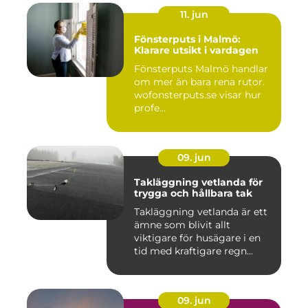
11. jun
Fönsterputs i Malmö:
Klarare utsikt i vardagen
Fönsterputs Malmö handlar
om mer än bara rena rutor.
wofonsterputs.se visar hur
profe...
09. jun
Takläggning vetlanda för
trygga och hållbara tak
Takläggning vetlanda är ett
ämne som blivit allt
viktigare för husägare i en
tid med kraftigare regn...
09. jun