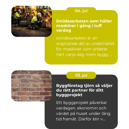
04. jul
Smidesarbeten som håller
maskiner i gång i tuff
vardag
smidesarbeten är en
avgörande del av underhållet
för maskiner som arbetar
hårt varje dag inom bygg, ...
03. jul
Byggföretag tjörn så väljer
du rätt partner för ditt
byggprojekt
Ett byggprojekt påverkar
vardagen, ekonomin och
värdet på huset under lång
tid framåt. Därför blir v...