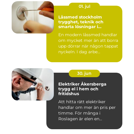
01. jul
Låssmed stockholm
trygghet, teknik och
smarta lösningar i
vardagen
En modern låssmed handlar
om mycket mer än att borra
upp dörrar när någon tappat
nyckeln. I dag arbe...
30. jun
Elektriker Åkersberga
trygg el i hem och
fritidshus
Att hitta rätt elektriker
handlar om mer än pris per
timme. För många i
Roslagen är elen en
förutsät...