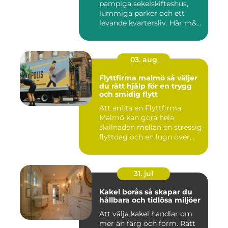
pampiga sekelskifteshus,
lummiga parker och ett
levande kvartersliv. Här m&...
03. aug
Flyttfirma malmö så väljer
du rätt hjälp för en trygg
och smidig flytt
Att anlita en Flyttfirma
Malmö kan göra hela
skillnaden mellan en stressig
flyttdag och en lugn över...
31. jul
Kakel borås så skapar du
hållbara och tidlösa miljöer
Att välja kakel handlar om
mer än färg och form. Rätt