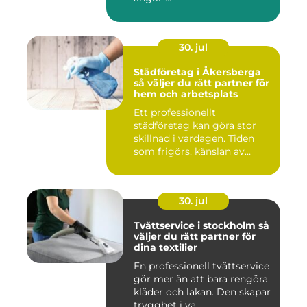
30. jul
Städföretag i Åkersberga
så väljer du rätt partner för
hem och arbetsplats
Ett professionellt
städföretag kan göra stor
skillnad i vardagen. Tiden
som frigörs, känslan av
ordn...
30. jul
Tvättservice i stockholm så
väljer du rätt partner för
dina textilier
En professionell tvättservice
gör mer än att bara rengöra
kläder och lakan. Den skapar
trygghet i va...