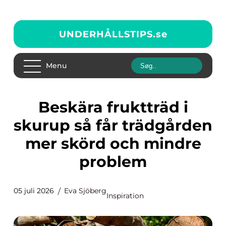
UNDERHÅLLSTIPS.
se
Menu
Beskära fruktträd i
skurup så får trädgården
mer skörd och mindre
problem
05 juli 2026
Eva Sjöberg
Inspiration