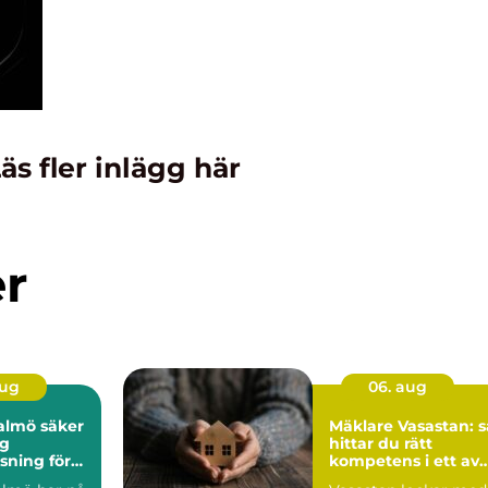
äs fler inlägg här
er
aug
06. aug
ö säker
Mäklare Vasastan: s
ig
hittar du rätt
sning för
kompetens i ett av
företag
Stockholms mest