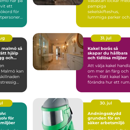
lmö har på
Vasastan lockar med
eftertraktade
ivit ett
pampiga
områden
sökord för
sekelskifteshus,
atpersoner
lummiga parker och
g som vil...
ett levande
kvartersliv. Här m&...
aug
31. jul
 malmö så
Kakel borås så
rätt hjälp
skapar du hållbara
ygg och
och tidlösa miljöer
tt
 en
Att välja kakel handl
a Malmö kan
om mer än färg och
skillnaden
form. Rätt kakel kan
stressig
förändra hur ett rum
ch en lugn
upplevs, hur lä...
ul
30. jul
lv:
Andningsskydd
olv för
grunden för en
miljöer
säker arbetsmiljö