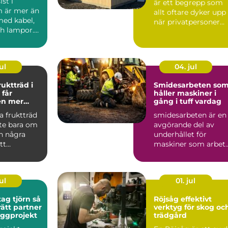
st i
är ett begrepp som
 är mer än
allt oftare dyker upp
med kabel,
när privatpersoner
ch lampor.
och företag söker s...
a
r...
ul
04. jul
ruktträd i
Smidesarbeten so
håller maskiner i
en mer
gång i tuff vardag
h mindre
a fruktträd
smidesarbeten är en
nte bara om
avgörande del av
in några
underhållet för
tt
maskiner som arbet
g styr hur
hårt varje dag inom
bygg, ...
ul
01. jul
g tjörn så
Röjsåg effektivt
rätt partner
verktyg för skog oc
byggprojekt
trädgård