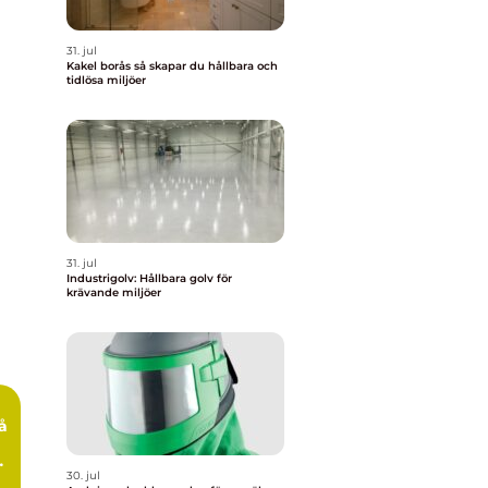
31. jul
Kakel borås så skapar du hållbara och
tidlösa miljöer
31. jul
Industrigolv: Hållbara golv för
krävande miljöer
å
30. jul