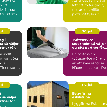
rigolv ska
Att andas ren luft är
n ett
lätt att ta för givet,
lv. Tunga
tills arbetsmiljön
trucktrafik,
plötsligt fylls av
.
damm, rök, ångor ...
ul
30. jul
ag i
Tvättservice i
ljer
stockholm så väljer
rtner för
du rätt partner för
rbetsplats
dina textilier
sionellt
En professionell
ag kan göra
tvättservice gör mer
ad i
än att bara rengöra
 Tiden som
kläder och lakan. De
änslan av
skapar trygghet i va..
ul
07. jul
i
Byggfirma
jer
eskilstuna
rtner för
byggfirma Eskilstun
l och