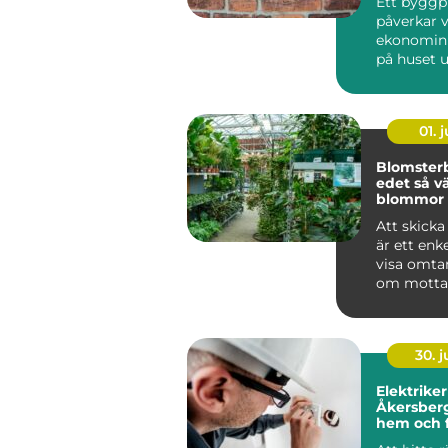
Ett byggp
påverkar 
ekonomin 
på huset 
tid framåt.
v...
01. j
Blomsterbu
edet så väljer du rätt
blommor f
tillfälle
Att skick
är ett enke
visa omta
om motta
runt hörnet
30. 
Elektriker
Åkersberga trygg
hem och f