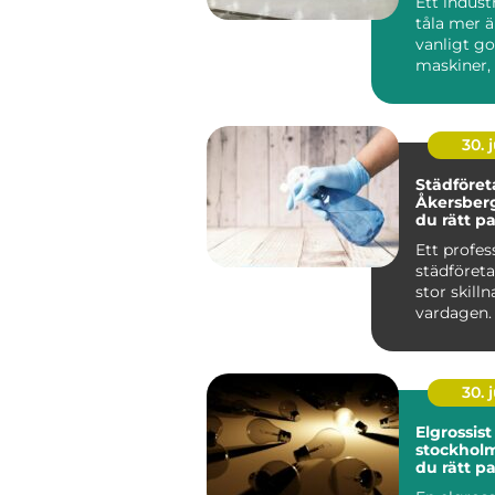
Ett indust
tåla mer ä
vanligt go
maskiner, 
kemikalie..
30. j
Städföret
Åkersberga så vä
du rätt pa
hem och a
Ett profes
städföret
stor skilln
vardagen.
frigörs, k
ordn...
30. j
Elgrossist 
stockholm så väl
du rätt pa
elmateria