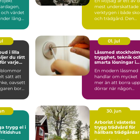
rojekt
En Röjsåg är ett av 
vardagen,
mest underskattade
och värdet
verktygen i både sk
under lång
och trädgård. Den
 Därför blir
klarar allt från s...
ul
01. jul
d i lilla
Låssmed stockholm
trygghet, teknik oc
ör varje
smarta lösningar i
vardagen
a blommor
En modern låssmed
lt sätt att
handlar om mycket
nke, oavsett
mer än att borra upp
garen bor
dörrar när någon
 eller ...
tappat nyckeln. I dag
arbe...
jun
30. jun
Arborist i västerås
 el i
trygg trädvård för
ritidshus
hållbara trädgårdar