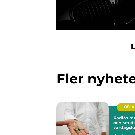
L
Fler nyhet
08. 
Kodlås malm
och smid
vardagslö
hem och 