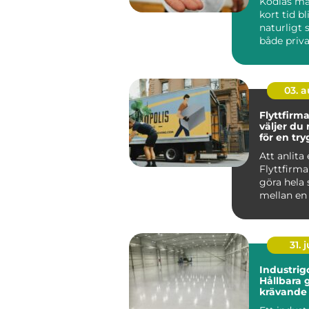
Kodlås ma
kort tid bl
naturligt 
både priv
och företa
03. 
Flyttfirma
väljer du 
för en tr
smidig fly
Att anlita
Flyttfirm
göra hela 
mellan en 
flyttdag o
över...
31. j
Industrigo
Hållbara g
krävande 