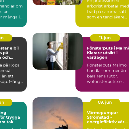
ätt
En professionell
 handlar om
arborist arbetar med
s per
träd på samma sätt
r många i
som en tandläkare
är elen en
arbetar med tänder: 
tid...
jun
11. jun
r elbil
Fönsterputs i Malm
s på
Klarare utsikt i
a och
vardagen
ra på Köpa
Fönsterputs Malmö
nnebär
handlar om mer än
 än ett
bara rena rutor.
lköp. Många
wofonsterputs.se
 på Polestar
visar hur profe...
jun
09. jun
ing
Värmepumpar
för trygga
Strömstad -
ara tak
energieffektiv vär
för kustklimatet