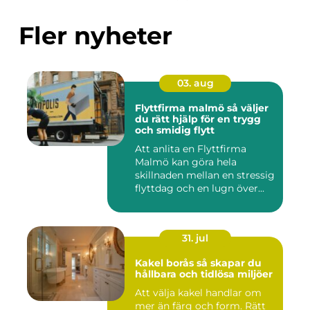
Fler nyheter
03. aug
Flyttfirma malmö så väljer
du rätt hjälp för en trygg
och smidig flytt
Att anlita en Flyttfirma
Malmö kan göra hela
skillnaden mellan en stressig
flyttdag och en lugn över...
31. jul
Kakel borås så skapar du
hållbara och tidlösa miljöer
Att välja kakel handlar om
mer än färg och form. Rätt