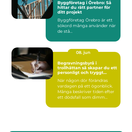
Byggföretag i Örebro: Så
hittar du rätt partner för
ditt projekt
Byggföretag Örebro är ett
sökord många använder när
de stå...
08. jun
Begravningsbyrå i
trollhättan så skapar du ett
personligt och tryggt
avsked
När någon dör förändras
vardagen på ett ögonblick.
Många beskriver tiden efter
ett dödsfall som dimm...