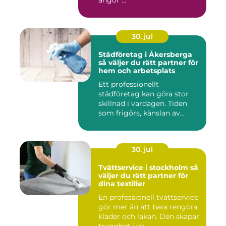
30. jul
Städföretag i Åkersberga
så väljer du rätt partner för
hem och arbetsplats
Ett professionellt
städföretag kan göra stor
skillnad i vardagen. Tiden
som frigörs, känslan av
ordn...
30. jul
Tvättservice i stockholm så
väljer du rätt partner för
dina textilier
En professionell tvättservice
gör mer än att bara rengöra
kläder och lakan. Den skapar
trygghet i va...