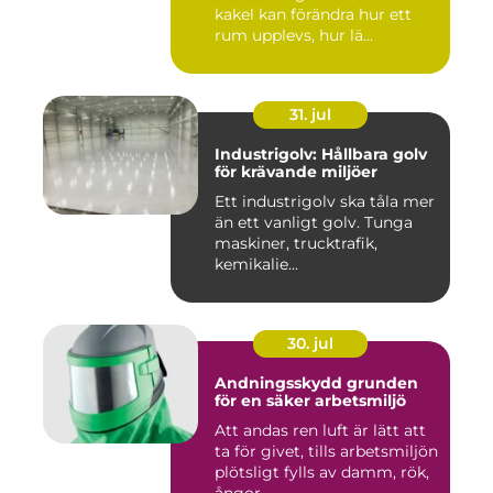
kakel kan förändra hur ett
rum upplevs, hur lä...
31. jul
Industrigolv: Hållbara golv
för krävande miljöer
Ett industrigolv ska tåla mer
än ett vanligt golv. Tunga
maskiner, trucktrafik,
kemikalie...
30. jul
Andningsskydd grunden
för en säker arbetsmiljö
Att andas ren luft är lätt att
ta för givet, tills arbetsmiljön
plötsligt fylls av damm, rök,
ångor ...