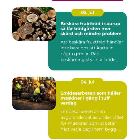
05. jul
Beskära fruktträd i skurup
så får trädgården mer
skörd och mindre problem
Att beskära fruktträd handlar
inte bara om att korta in
några grenar. Rätt
beskärning styr hur träde...
04. jul
Smidesarbeten som håller
maskiner i gång i tuff
vardag
smidesarbeten är en
avgörande del av underhållet
för maskiner som arbetar
hårt varje dag inom bygg, ...