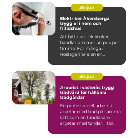
30. jun
Elektriker Åkersberga
trygg el i hem och
fritidshus
Att hitta rätt elektriker
handlar om mer än pris per
timme. För många i
Roslagen är elen en
förutsät...
30. jun
Arborist i västerås trygg
trädvård för hållbara
trädgårdar
En professionell arborist
arbetar med träd på samma
sätt som en tandläkare
arbetar med tänder: i tid...