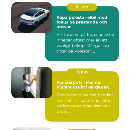
19. jun
Köpa polestar elbil med
fokus på prestanda och
ansvar
Att fundera på Köpa polestar
innebär oftast mer än ett
vanligt bilköp. Många som
tittar på Polestar ...
11. jun
Fönsterputs i Malmö:
Klarare utsikt i vardagen
Fönsterputs Malmö handlar
om mer än bara rena rutor.
wofonsterputs.se visar hur
profe...