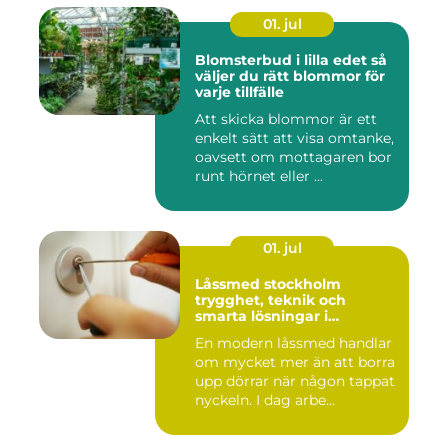
01. jul
Blomsterbud i lilla edet så
väljer du rätt blommor för
varje tillfälle
Att skicka blommor är ett
enkelt sätt att visa omtanke,
oavsett om mottagaren bor
runt hörnet eller ...
01. jul
Låssmed stockholm
trygghet, teknik och
smarta lösningar i
vardagen
En modern låssmed handlar
om mycket mer än att borra
upp dörrar när någon tappat
nyckeln. I dag arbe...