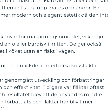
terad fläkt är enklare att installera och ka
 att enkelt suga upp matos och ångor. En
 mer modern och elegant estetik då den int
ekt ovanför matlagningsområdet, vilket gör
en ö eller bardisk i mitten. De ger också
het i köket utan en fläkt i vägen.
ör- och nackdelar med olika köksfläktar
ar genomgått utveckling och förbättringar
och effektivitet. Tidigare var fläktar oftast
 och resultatet blev att de användes mindre
n förbättrats och fläktar har blivit mer