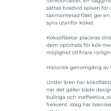
funktionalitet. En väggmon
sättas bredvid spisen för
takmonterad fläkt ger en
syns utanför köket.
Köksöfläktar placeras dir
dem optimala för kök med 
möjlighet till friare rörlig
Historisk genomgång av f
Under åren har köksfläkt
när det gäller både design 
bullriga och ineffektiva,
frekvent. Idag har teknike