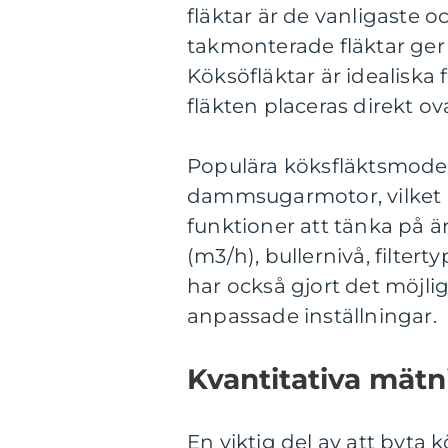
fläktar är de vanligaste o
takmonterade fläktar ger 
Köksöfläktar är idealiska 
fläkten placeras direkt 
Populära köksfläktsmodel
dammsugarmotor, vilket ge
funktioner att tänka på ä
(m3/h), bullernivå, filter
har också gjort det möjli
anpassade inställningar.
Kvantitativa mätn
En viktig del av att byta 