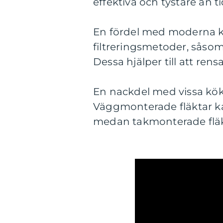
effektiva och tystare än ti
En fördel med moderna k
filtreringsmetoder, såsom ko
Dessa hjälper till att rens
En nackdel med vissa köks
Väggmonterade fläktar k
medan takmonterade fläkta