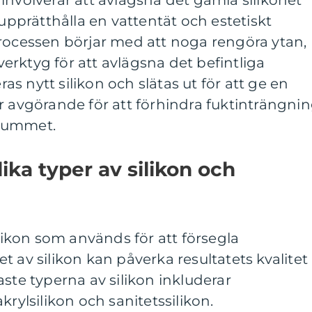
involverar att avlägsna det gamla silikonet
 upprätthålla en vattentät och estetiskt
Processen börjar med att noga rengöra ytan,
rktyg för att avlägsna det befintliga
eras nytt silikon och slätas ut för att ge en
r avgörande för att förhindra fuktinträngni
drummet.
ika typer av silikon och
ilikon som används för att försegla
t av silikon kan påverka resultatets kvalitet
aste typerna av silikon inkluderar
krylsilikon och sanitetssilikon.