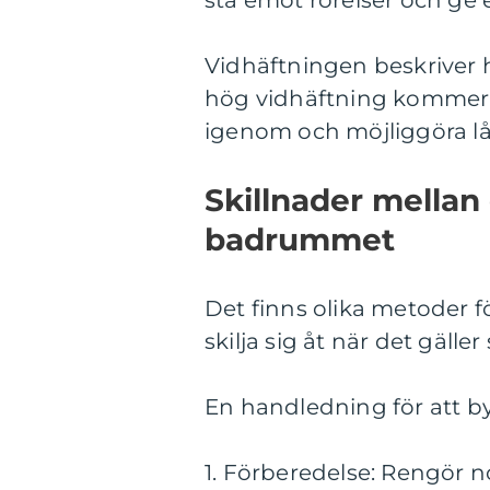
stå emot rörelser och ge e
Vidhäftningen beskriver hu
hög vidhäftning kommer a
igenom och möjliggöra lå
Skillnader mellan 
badrummet
Det finns olika metoder f
skilja sig åt när det gäll
En handledning för att by
1. Förberedelse: Rengör 