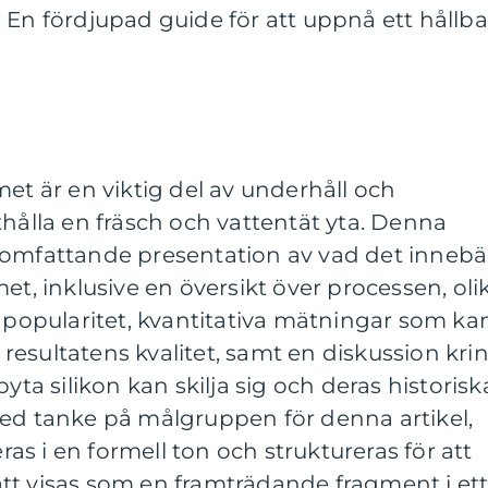
 En fördjupad guide för att uppnå ett hållba
met är en viktig del av underhåll och
thålla en fräsch och vattentät yta. Denna
 omfattande presentation av vad det innebä
et, inklusive en översikt över processen, oli
s popularitet, kvantitativa mätningar som ka
esultatens kvalitet, samt en diskussion kri
byta silikon kan skilja sig och deras historisk
Med tanke på målgruppen för denna artikel,
s i en formell ton och struktureras för att
tt visas som en framträdande fragment i et