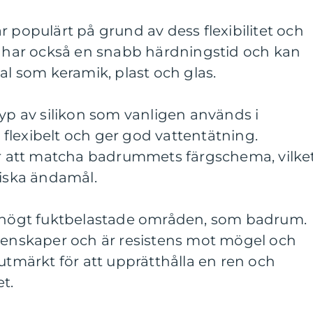
r populärt på grund av dess flexibilitet och
et har också en snabb härdningstid och kan
al som keramik, plast och glas.
typ av silikon som vanligen används i
flexibelt och ger god vattentätning.
för att matcha badrummets färgschema, vilke
tiska ändamål.
i högt fuktbelastade områden, som badrum.
egenskaper och är resistens mot mögel och
 utmärkt för att upprätthålla en ren och
t.