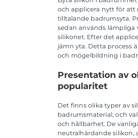
Byta silikon i badrummet 
och applicera nytt för att
tilltalande badrumsyta. 
sedan används lämpliga ve
silikonet. Efter det applic
jämn yta. Detta process ä
och mögelbildning i ba
Presentation av ol
popularitet
Det finns olika typer av s
badrumsmaterial, och vale
och hållbarhet. De vanlig
neutralhärdande silikon, a