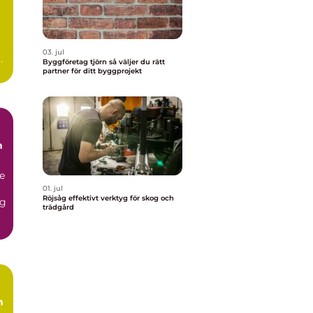
03. jul
ar
Byggföretag tjörn så väljer du rätt
partner för ditt byggprojekt
h
de
01. jul
Röjsåg effektivt verktyg för skog och
og
trädgård
h