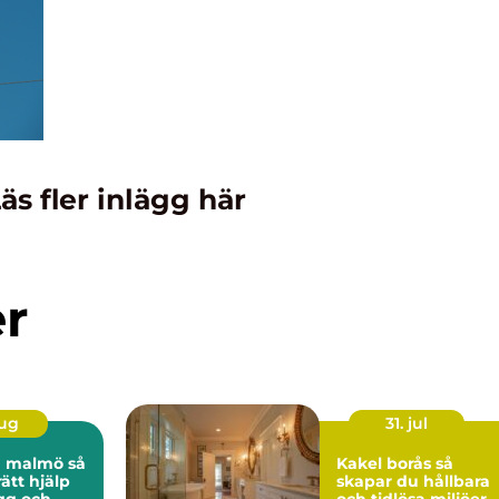
äs fler inlägg här
er
aug
31. jul
 malmö så
Kakel borås så
rätt hjälp
skapar du hållbara
ygg och
och tidlösa miljöer