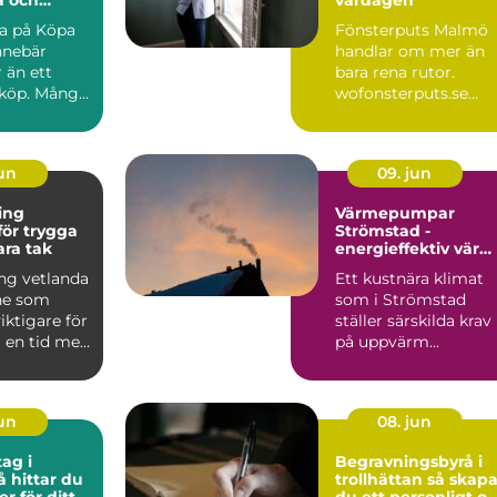
ra på Köpa
Fönsterputs Malmö
nnebär
handlar om mer än
 än ett
bara rena rutor.
lköp. Många
wofonsterputs.se
 på Polestar
visar hur profe...
jun
09. jun
ing
Värmepumpar
för trygga
Strömstad -
ara tak
energieffektiv vär
för kustklimatet
ng vetlanda
Ett kustnära klimat
ne som
som i Strömstad
 viktigare för
ställer särskilda krav
i en tid med
på uppvärm...
regn...
jun
08. jun
ag i
Begravningsbyrå i
å hittar du
trollhättan så skapar
er för ditt
du ett personligt o