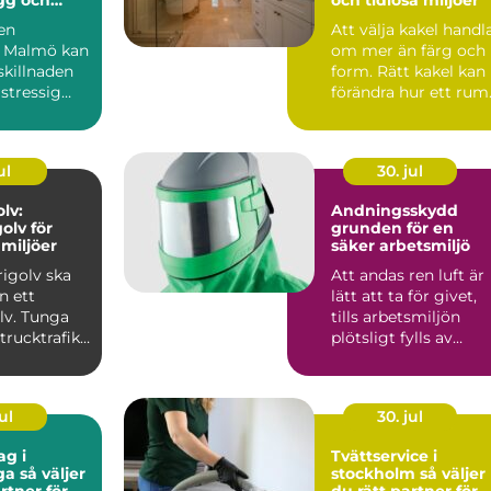
tt
 en
Att välja kakel handl
a Malmö kan
om mer än färg och
skillnaden
form. Rätt kakel kan
stressig
förändra hur ett rum
ch en lugn
upplevs, hur lä...
ul
30. jul
lv:
Andningsskydd
olv för
grunden för en
miljöer
säker arbetsmiljö
rigolv ska
Att andas ren luft är
n ett
lätt att ta för givet,
lv. Tunga
tills arbetsmiljön
trucktrafik,
plötsligt fylls av
.
damm, rök, ångor ...
ul
30. jul
ag i
Tvättservice i
ljer
stockholm så väljer
rtner för
du rätt partner för