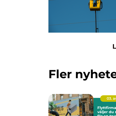
L
Fler nyhet
03. 
Flyttfirma
väljer du 
för en tr