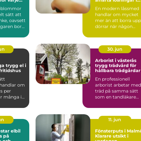
vardagen
a blommor
En modern låssmed
lt sätt att
handlar om mycket
nke, oavsett
mer än att borra upp
garen bor
dörrar när någon
 eller ...
tappat nyckeln. I dag
arbe...
jun
30. jun
Arborist i västerås
 el i
trygg trädvård för
ritidshus
hållbara trädgårdar
ätt
En professionell
 handlar om
arborist arbetar med
s per
träd på samma sätt
r många i
som en tandläkare
är elen en
arbetar med tänder: 
tid...
jun
11. jun
r elbil
Fönsterputs i Malm
s på
Klarare utsikt i
a och
vardagen