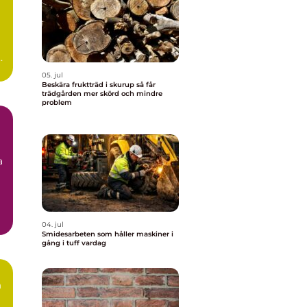
n
.
05. jul
Beskära fruktträd i skurup så får
trädgården mer skörd och mindre
problem
a
04. jul
Smidesarbeten som håller maskiner i
gång i tuff vardag
m