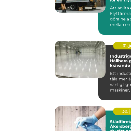
smidig fly
Att anlita
Flyttfirm
göra hela 
mellan en 
flyttdag o
över...
31. j
Industrigo
Hållbara g
krävande 
Ett indust
tåla mer ä
vanligt go
maskiner, 
kemikalie..
30. j
Städföret
Åkersberga så vä
du rätt pa