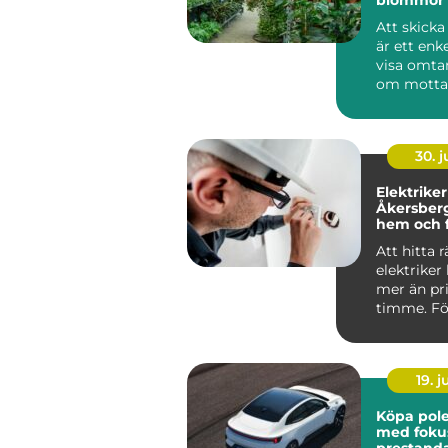
tillfälle
Att skick
är ett enke
visa omta
om motta
runt hörnet
30. 
Elektriker
Åkersberga trygg
hem och f
Att hitta r
elektriker
mer än pri
timme. Fö
Roslagen 
förutsät...
19. 
Köpa polesta
med foku
prestand