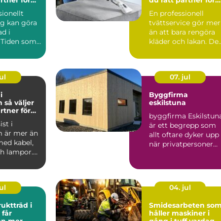
rbetsplats
dina textilier
sionellt
En professionell
ag kan göra
tvättservice gör mer
ad i
än att bara rengöra
 Tiden som
kläder och lakan. De
änslan av
skapar trygghet i va..
ul
07. jul
i
Byggfirma
jer
eskilstuna
rtner för
byggfirma Eskilstun
l och
st i
är ett begrepp som
 är mer än
allt oftare dyker upp
med kabel,
när privatpersoner
ch lampor.
och företag söker s...
a
r...
ul
04. jul
ruktträd i
Smidesarbeten so
håller maskiner i
en mer
gång i tuff vardag