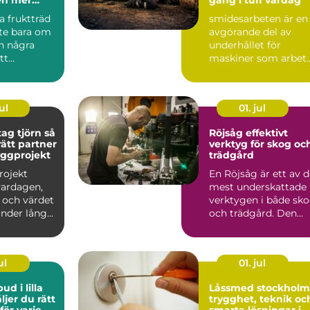
h mindre
a fruktträd
smidesarbeten är en
nte bara om
avgörande del av
in några
underhållet för
tt
maskiner som arbet
g styr hur
hårt varje dag inom
bygg, ...
ul
01. jul
g tjörn så
Röjsåg effektivt
rätt partner
verktyg för skog oc
byggprojekt
trädgård
rojekt
En Röjsåg är ett av 
vardagen,
mest underskattade
och värdet
verktygen i både sk
under lång
och trädgård. Den
 Därför blir
klarar allt från s...
ul
01. jul
d i lilla
Låssmed stockholm
trygghet, teknik oc
ör varje
smarta lösningar i