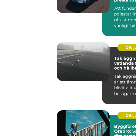
ansvar
Att funde
polestar i
oftast mer
vanligt bi
som tittar
...
09. 
Takläggn
vetlanda 
och hållb
Takläggni
är ett äm
blivit allt
husägare 
kraftigare 
09. 
Byggföret
Örebro: S
rätt partn