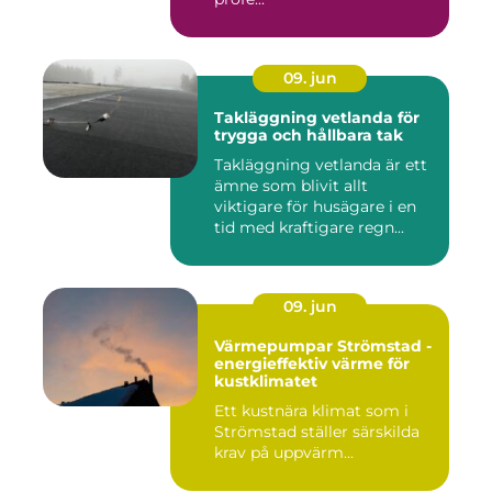
09. jun
Takläggning vetlanda för
trygga och hållbara tak
Takläggning vetlanda är ett
ämne som blivit allt
viktigare för husägare i en
tid med kraftigare regn...
09. jun
Värmepumpar Strömstad -
energieffektiv värme för
kustklimatet
Ett kustnära klimat som i
Strömstad ställer särskilda
krav på uppvärm...