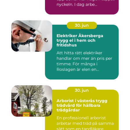
nyckeln. I dag arbe...
30. jun
Elektriker Åkersberga
trygg el i hem och
fritidshus
Att hitta rätt elektriker
handlar om mer än pris per
timme. För många i
Roslagen är elen en
förutsät...
30. jun
Arborist i västerås trygg
trädvård för hållbara
trädgårdar
En professionell arborist
arbetar med träd på samma
sätt som en tandläkare