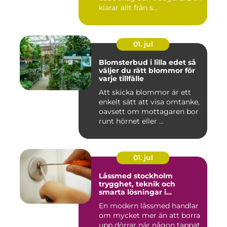
klarar allt från s...
01. jul
Blomsterbud i lilla edet så
väljer du rätt blommor för
varje tillfälle
Att skicka blommor är ett
enkelt sätt att visa omtanke,
oavsett om mottagaren bor
runt hörnet eller ...
01. jul
Låssmed stockholm
trygghet, teknik och
smarta lösningar i
vardagen
En modern låssmed handlar
om mycket mer än att borra
upp dörrar när någon tappat