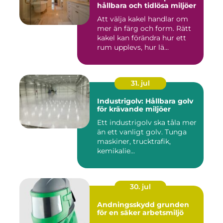
hållbara och tidlösa miljöer
Att välja kakel handlar om
mer än färg och form. Rätt
kakel kan förändra hur ett
rum upplevs, hur lä...
31. jul
Industrigolv: Hållbara golv
för krävande miljöer
Ett industrigolv ska tåla mer
än ett vanligt golv. Tunga
maskiner, trucktrafik,
kemikalie...
30. jul
Andningsskydd grunden
för en säker arbetsmiljö