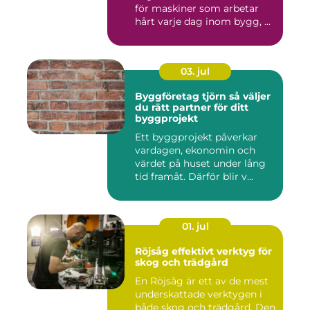
för maskiner som arbetar
hårt varje dag inom bygg, ...
03. jul
Byggföretag tjörn så väljer
du rätt partner för ditt
byggprojekt
Ett byggprojekt påverkar
vardagen, ekonomin och
värdet på huset under lång
tid framåt. Därför blir v...
01. jul
Röjsåg effektivt verktyg för
skog och trädgård
En Röjsåg är ett av de mest
underskattade verktygen i
både skog och trädgård. Den