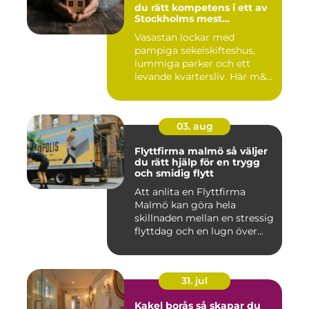
du rätt kompetens i ett av
Stockholms mest
eftertraktade områden
Vasastan lockar med
pampiga sekelskifteshus,
lummiga parker och ett
levande kvartersliv. Här m&...
03. aug
Flyttfirma malmö så väljer
du rätt hjälp för en trygg
och smidig flytt
Att anlita en Flyttfirma
Malmö kan göra hela
skillnaden mellan en stressig
flyttdag och en lugn över...
31. jul
Kakel borås så skapar du