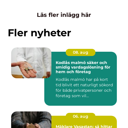
Läs fler inlägg här
Fler nyheter
08. aug
Kodlås malmö säker och
smidig vardagslösning för
hem och företag
Kodlås malmö har på kort
tid blivit ett naturligt sökord
för både privatpersoner och
företag som vil...
06. aug
Mäklare Vasastan: så hittar