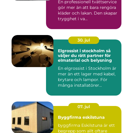
En professionell tvättservice
gör mer än att bara rengöra
kläder och lakan. Den skapar
trygghet i va...
30. jul
Elgrossist i stockholm så
väljer du rätt partner för
elmaterial och belysning
En elgrossist i Stockholm är
mer än ett lager med kabel,
brytare och lampor. För
många installatörer...
07. jul
Byggfirma eskilstuna
byggfirma Eskilstuna är ett
begrepp som allt oftare