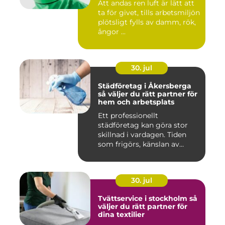
Att andas ren luft är lätt att
ta för givet, tills arbetsmiljön
plötsligt fylls av damm, rök,
ångor ...
30. jul
Städföretag i Åkersberga
så väljer du rätt partner för
hem och arbetsplats
Ett professionellt
städföretag kan göra stor
skillnad i vardagen. Tiden
som frigörs, känslan av
ordn...
30. jul
Tvättservice i stockholm så
väljer du rätt partner för
dina textilier