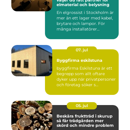
elmaterial och belysning
En elgrossist i Stockholm är
mer än ett lager med kabel,
brytare och lampor. För
många installatörer...
07. jul
Byggfirma eskilstuna
byggfirma Eskilstuna är ett
begrepp som allt oftare
dyker upp när privatpersoner
och företag söker s...
05. jul
Beskära fruktträd i skurup
så får trädgården mer
skörd och mindre problem