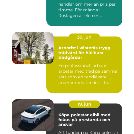
handlar om mer än pris per
timme. För många i
Roslagen är elen en
förutsät...
30. jun
Arborist i västerås trygg
trädvård för hållbara
trädgårdar
En professionell arborist
arbetar med träd på samma
sätt som en tandläkare
arbetar med tänder: i tid...
19. jun
Köpa polestar elbil med
fokus på prestanda och
ansvar
Att fundera på Köpa polestar