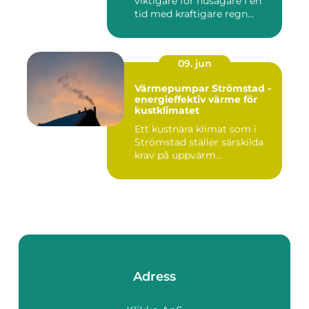
viktigare för husägare i en
tid med kraftigare regn...
09. jun
Värmepumpar Strömstad -
energieffektiv värme för
kustklimatet
Ett kustnära klimat som i
Strömstad ställer särskilda
krav på uppvärm...
Adress