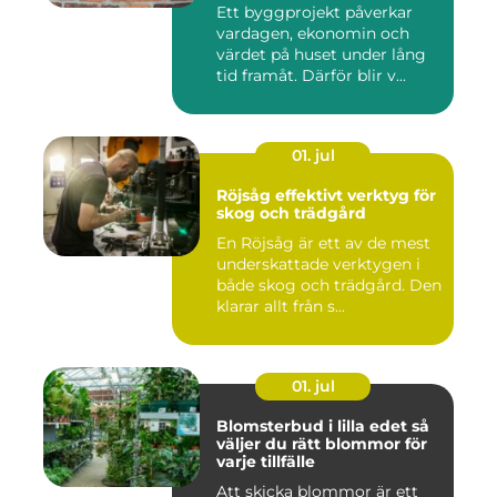
Ett byggprojekt påverkar
vardagen, ekonomin och
värdet på huset under lång
tid framåt. Därför blir v...
01. jul
Röjsåg effektivt verktyg för
skog och trädgård
En Röjsåg är ett av de mest
underskattade verktygen i
både skog och trädgård. Den
klarar allt från s...
01. jul
Blomsterbud i lilla edet så
väljer du rätt blommor för
varje tillfälle
Att skicka blommor är ett