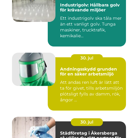
Industrigolv: Hållbara golv
för krävande miljöer
Ett industrigolv ska tåla mer
än ett vanligt golv. Tunga
maskiner, trucktrafik,
kemikalie...
30. jul
Andningsskydd grunden
för en säker arbetsmiljö
Att andas ren luft är lätt att
ta för givet, tills arbetsmiljön
plötsligt fylls av damm, rök,
ångor ...
30. jul
Städföretag i Åkersberga
så väljer du rätt partner för