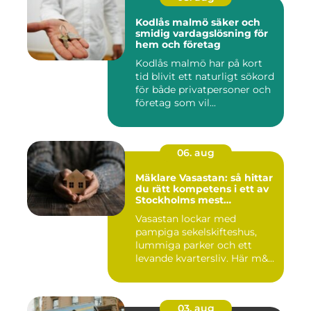
Kodlås malmö säker och
smidig vardagslösning för
hem och företag
Kodlås malmö har på kort
tid blivit ett naturligt sökord
för både privatpersoner och
företag som vil...
06. aug
Mäklare Vasastan: så hittar
du rätt kompetens i ett av
Stockholms mest
eftertraktade områden
Vasastan lockar med
pampiga sekelskifteshus,
lummiga parker och ett
levande kvartersliv. Här m&...
03. aug