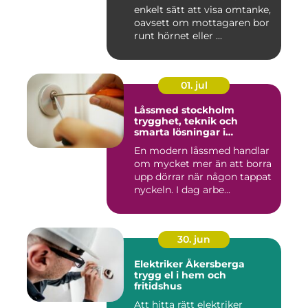
enkelt sätt att visa omtanke,
oavsett om mottagaren bor
runt hörnet eller ...
01. jul
Låssmed stockholm
trygghet, teknik och
smarta lösningar i
vardagen
En modern låssmed handlar
om mycket mer än att borra
upp dörrar när någon tappat
nyckeln. I dag arbe...
30. jun
Elektriker Åkersberga
trygg el i hem och
fritidshus
Att hitta rätt elektriker