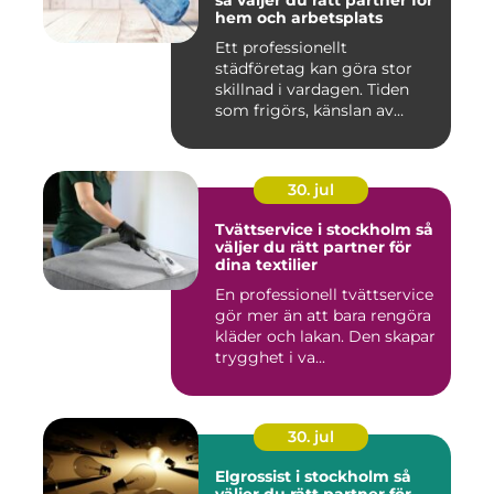
hem och arbetsplats
Ett professionellt
städföretag kan göra stor
skillnad i vardagen. Tiden
som frigörs, känslan av
ordn...
30. jul
Tvättservice i stockholm så
väljer du rätt partner för
dina textilier
En professionell tvättservice
gör mer än att bara rengöra
kläder och lakan. Den skapar
trygghet i va...
30. jul
Elgrossist i stockholm så
väljer du rätt partner för