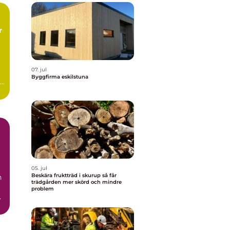
s
a
07. jul
Byggfirma eskilstuna
05. jul
Beskära fruktträd i skurup så får
n
trädgården mer skörd och mindre
problem