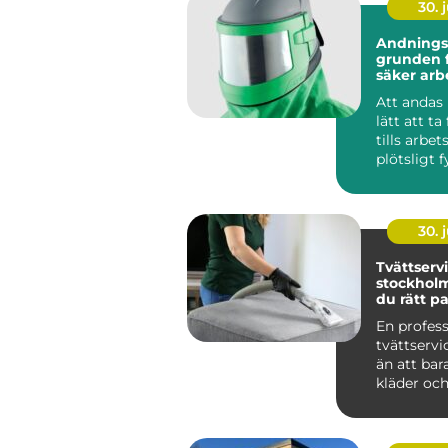
30. j
Andnings
grunden f
säker arb
Att andas 
lätt att ta
tills arbe
plötsligt f
damm, rök,
30. j
Tvättservi
stockholm så väl
du rätt pa
dina texti
En profess
tvättserv
än att bar
kläder och
skapar tryg