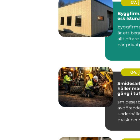
07. j
Byggfirm
eskilstun
byggfirma
är ett be
allt oftar
när priva
och företag
04. j
Smidesar
håller ma
gång i tu
smidesarb
avgörande
underhålle
maskiner 
hårt varj
bygg, ...