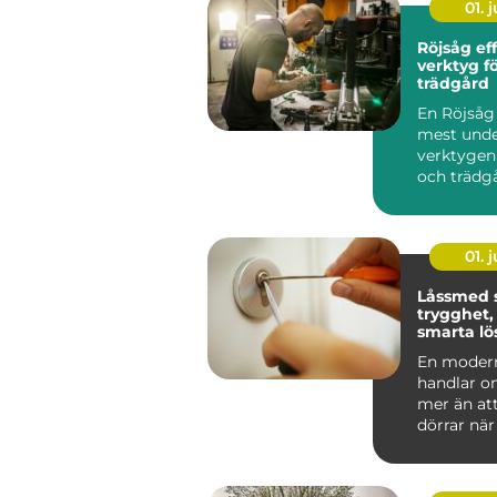
01. j
Röjsåg effektivt
verktyg f
trädgård
En Röjsåg 
mest unde
verktygen
och trädg
klarar allt f
01. j
Låssmed 
trygghet,
smarta lö
vardagen
En moder
handlar 
mer än at
dörrar nä
tappat nyc
arbe...