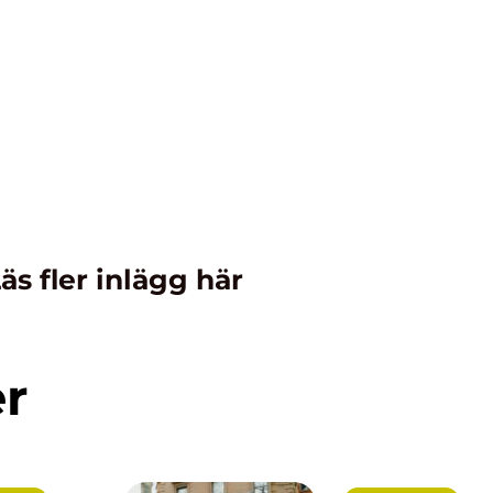
äs fler inlägg här
er