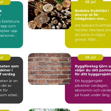
ul
05. jul
a
Beskära fruktträd i
a
skurup så får
trädgården mer
 Eskilstuna
skörd och mindre
Att beskära fruktträd
grepp som
problem
handlar inte bara om
e dyker upp
att korta in några
tpersoner
grenar. Rätt
 söker s...
beskärning styr hur
träde...
ul
03. jul
beten som
Byggföretag tjörn så
skiner i
väljer du rätt partn
ff vardag
för ditt byggprojekt
eten är en
Ett byggprojekt
 del av
påverkar vardagen,
t för
ekonomin och värde
som arbetar
på huset under lång
e dag inom
tid framåt. Därför bli
v...