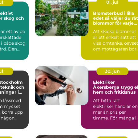
ul
01. jul
Blomsterbud i lilla
ör skog och
edet så väljer du rätt
blommor för varje
tillfälle
är ett av de
Att skicka blommor
rskattade
är ett enkelt sätt att
 i både skog
visa omtanke, oavset
ård. Den
om mottagaren bor
rån s...
runt hörnet eller ...
ul
30. jun
stockholm
Elektriker
 teknik och
Åkersberga trygg el i
sningar i
hem och fritidshus
n låssmed
Att hitta rätt
om mycket
elektriker handlar o
t borra upp
mer än pris per
r någon
timme. För många i
keln. I dag
Roslagen är elen en
förutsät...