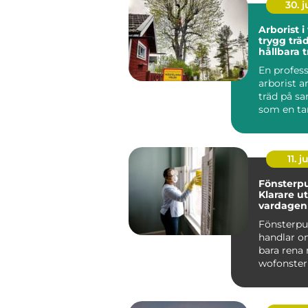
30. 
Arborist i
trygg trä
hållbara 
En profess
arborist 
träd på s
som en ta
arbetar me
tid...
11. j
Fönsterpu
Klarare ut
vardagen
Fönsterp
handlar o
bara rena 
wofonster
visar hur p