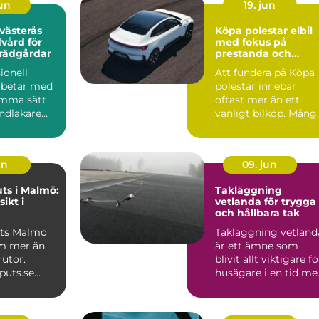
jun
19. jun
 västerås
Köpa polestar elbil
dvård för
med fokus på
trädgårdar
prestanda och
ansvar
ionell
Att fundera på Köpa
arbetar med
polestar innebär
amma sätt
oftast mer än ett
ndläkare
vanligt bilköp. Mång
d tänder: i
som tittar på Polest
...
un
09. jun
ts i Malmö:
Takläggning
sikt i
vetlanda för trygga
och hållbara tak
uts Malmö
Takläggning vetland
m mer än
är ett ämne som
rutor.
blivit allt viktigare fö
puts.se
husägare i en tid me
rofe...
kraftigare regn...