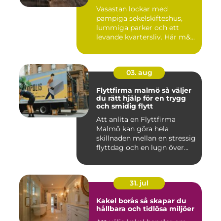
eftertraktade områden
Vasastan lockar med
pampiga sekelskifteshus,
lummiga parker och ett
levande kvartersliv. Här m&...
03. aug
Flyttfirma malmö så väljer
du rätt hjälp för en trygg
och smidig flytt
Att anlita en Flyttfirma
Malmö kan göra hela
skillnaden mellan en stressig
flyttdag och en lugn över...
31. jul
Kakel borås så skapar du
hållbara och tidlösa miljöer