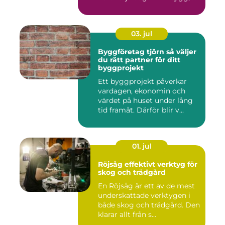
03. jul
Byggföretag tjörn så väljer
du rätt partner för ditt
byggprojekt
Ett byggprojekt påverkar
vardagen, ekonomin och
värdet på huset under lång
tid framåt. Därför blir v...
01. jul
Röjsåg effektivt verktyg för
skog och trädgård
En Röjsåg är ett av de mest
underskattade verktygen i
både skog och trädgård. Den
klarar allt från s...