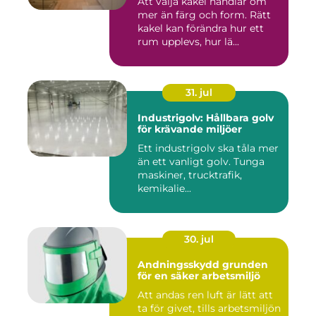
Att välja kakel handlar om
mer än färg och form. Rätt
kakel kan förändra hur ett
rum upplevs, hur lä...
31. jul
Industrigolv: Hållbara golv
för krävande miljöer
Ett industrigolv ska tåla mer
än ett vanligt golv. Tunga
maskiner, trucktrafik,
kemikalie...
30. jul
Andningsskydd grunden
för en säker arbetsmiljö
Att andas ren luft är lätt att
ta för givet, tills arbetsmiljön