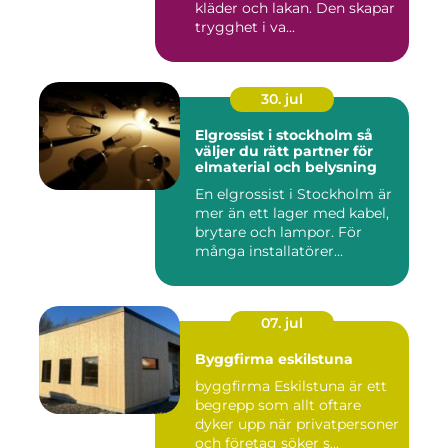
kläder och lakan. Den skapar
trygghet i va...
30. jul
Elgrossist i stockholm så
väljer du rätt partner för
elmaterial och belysning
En elgrossist i Stockholm är
mer än ett lager med kabel,
brytare och lampor. För
många installatörer...
07. jul
Byggfirma eskilstuna
byggfirma Eskilstuna är ett
begrepp som allt oftare
dyker upp när privatpersoner
och företag söker s...