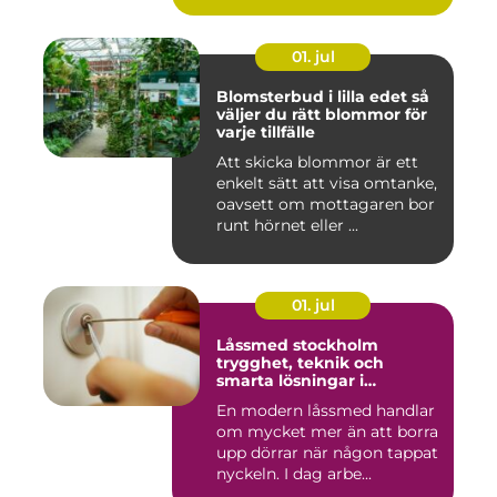
01. jul
Blomsterbud i lilla edet så
väljer du rätt blommor för
varje tillfälle
Att skicka blommor är ett
enkelt sätt att visa omtanke,
oavsett om mottagaren bor
runt hörnet eller ...
01. jul
Låssmed stockholm
trygghet, teknik och
smarta lösningar i
vardagen
En modern låssmed handlar
om mycket mer än att borra
upp dörrar när någon tappat
nyckeln. I dag arbe...