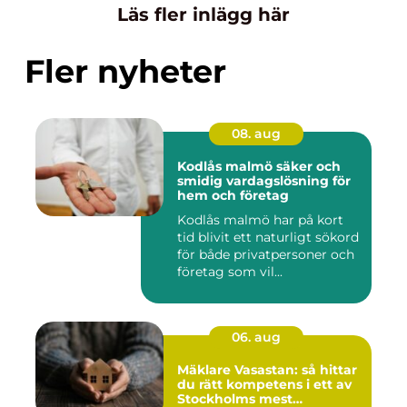
Läs fler inlägg här
Fler nyheter
08. aug
Kodlås malmö säker och
smidig vardagslösning för
hem och företag
Kodlås malmö har på kort
tid blivit ett naturligt sökord
för både privatpersoner och
företag som vil...
06. aug
Mäklare Vasastan: så hittar
du rätt kompetens i ett av
Stockholms mest