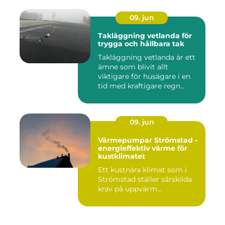
09. jun
Takläggning vetlanda för
trygga och hållbara tak
Takläggning vetlanda är ett
ämne som blivit allt
viktigare för husägare i en
tid med kraftigare regn...
09. jun
Värmepumpar Strömstad -
energieffektiv värme för
kustklimatet
Ett kustnära klimat som i
Strömstad ställer särskilda
krav på uppvärm...