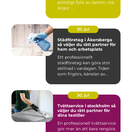
plötsligt fylls av damm, rök,
ångor ...
30. jul
Städföretag i Åkersberga
så väljer du rätt partner för
hem och arbetsplats
Ett professionellt
städföretag kan göra stor
skillnad i vardagen. Tiden
som frigörs, känslan av
ordn...
30. jul
Tvättservice i stockholm så
väljer du rätt partner för
dina textilier
En professionell tvättservice
gör mer än att bara rengöra