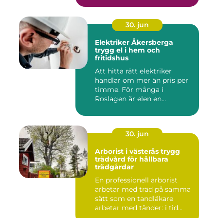
30. jun
Elektriker Åkersberga
trygg el i hem och
fritidshus
Att hitta rätt elektriker
handlar om mer än pris per
timme. För många i
Roslagen är elen en
förutsät...
30. jun
Arborist i västerås trygg
trädvård för hållbara
trädgårdar
En professionell arborist
arbetar med träd på samma
sätt som en tandläkare
arbetar med tänder: i tid...