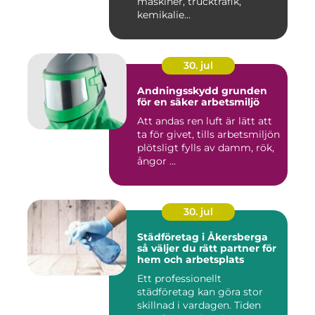
maskiner, trucktrafik,
kemikalie...
30. jul
Andningsskydd grunden
för en säker arbetsmiljö
Att andas ren luft är lätt att
ta för givet, tills arbetsmiljön
plötsligt fylls av damm, rök,
ångor ...
30. jul
Städföretag i Åkersberga
så väljer du rätt partner för
hem och arbetsplats
Ett professionellt
städföretag kan göra stor
skillnad i vardagen. Tiden