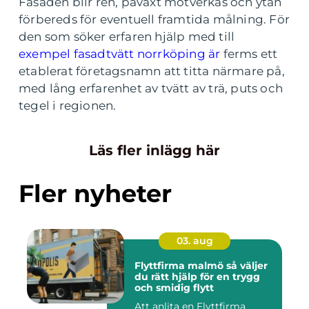
Fasaden blir ren, påväxt motverkas och ytan
förbereds för eventuell framtida målning. För
den som söker erfaren hjälp med till
exempel fasadtvätt norrköping är
ferms ett
etablerat företagsnamn att titta närmare på,
med lång erfarenhet av tvätt av trä, puts och
tegel i regionen.
Läs fler inlägg här
Fler nyheter
03. aug
Flyttfirma malmö så väljer
du rätt hjälp för en trygg
och smidig flytt
Att anlita en Flyttfirma