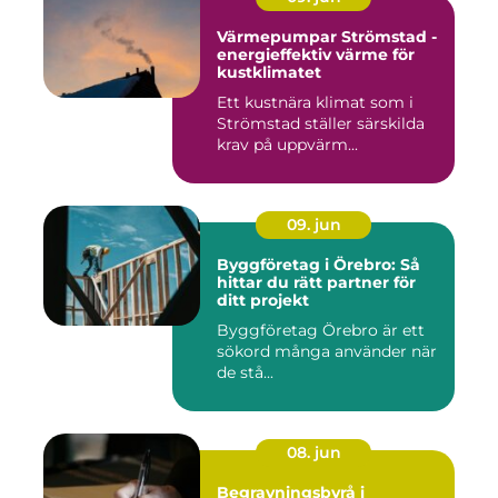
Värmepumpar Strömstad -
energieffektiv värme för
kustklimatet
Ett kustnära klimat som i
Strömstad ställer särskilda
krav på uppvärm...
09. jun
Byggföretag i Örebro: Så
hittar du rätt partner för
ditt projekt
Byggföretag Örebro är ett
sökord många använder när
de stå...
08. jun
Begravningsbyrå i