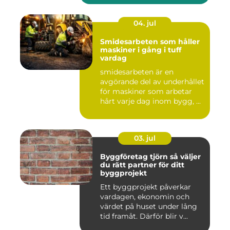
04. jul
Smidesarbeten som håller
maskiner i gång i tuff
vardag
smidesarbeten är en
avgörande del av underhållet
för maskiner som arbetar
hårt varje dag inom bygg, ...
03. jul
Byggföretag tjörn så väljer
du rätt partner för ditt
byggprojekt
Ett byggprojekt påverkar
vardagen, ekonomin och
värdet på huset under lång
tid framåt. Därför blir v...