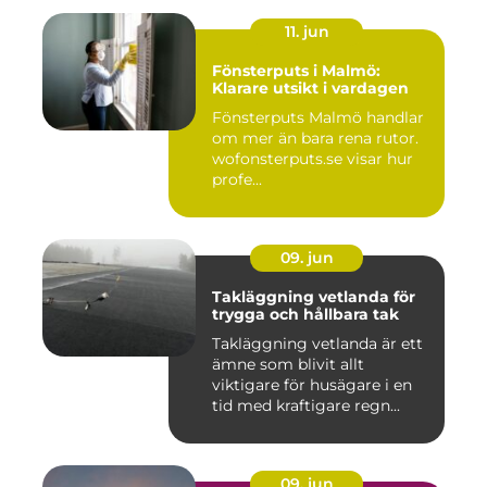
11. jun
Fönsterputs i Malmö:
Klarare utsikt i vardagen
Fönsterputs Malmö handlar
om mer än bara rena rutor.
wofonsterputs.se visar hur
profe...
09. jun
Takläggning vetlanda för
trygga och hållbara tak
Takläggning vetlanda är ett
ämne som blivit allt
viktigare för husägare i en
tid med kraftigare regn...
09. jun