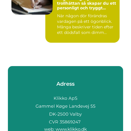
trollhättan så skapar du ett
personligt och tryggt
avsked
När någon dör förändras
vardagen på ett ögonblick.
Många beskriver tiden efter
ett dödsfall som dimm...
Adress
web:
www.klikko.dk