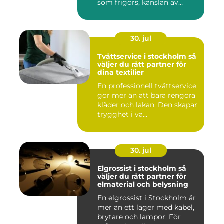
som frigörs, känslan av
ordn...
30. jul
Tvättservice i stockholm så
väljer du rätt partner för
dina textilier
En professionell tvättservice
gör mer än att bara rengöra
kläder och lakan. Den skapar
trygghet i va...
30. jul
Elgrossist i stockholm så
väljer du rätt partner för
elmaterial och belysning
En elgrossist i Stockholm är
mer än ett lager med kabel,
brytare och lampor. För