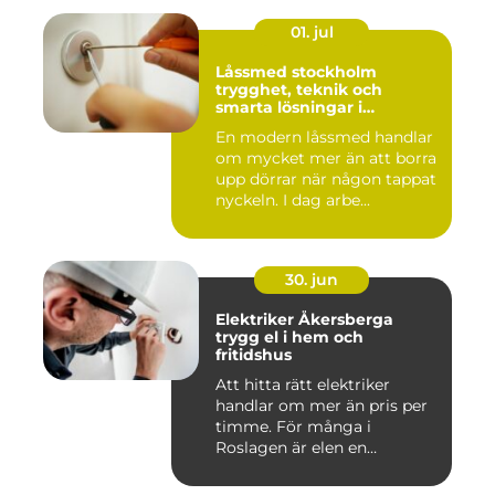
01. jul
Låssmed stockholm
trygghet, teknik och
smarta lösningar i
vardagen
En modern låssmed handlar
om mycket mer än att borra
upp dörrar när någon tappat
nyckeln. I dag arbe...
30. jun
Elektriker Åkersberga
trygg el i hem och
fritidshus
Att hitta rätt elektriker
handlar om mer än pris per
timme. För många i
Roslagen är elen en
förutsät...