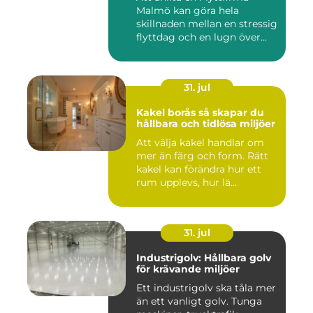
Malmö kan göra hela
skillnaden mellan en stressig
flyttdag och en lugn över...
31. jul
Kakel borås så skapar du
hållbara och tidlösa miljöer
Att välja kakel handlar om
mer än färg och form. Rätt
kakel kan förändra hur ett
rum upplevs, hur lä...
31. jul
Industrigolv: Hållbara golv
för krävande miljöer
Ett industrigolv ska tåla mer
än ett vanligt golv. Tunga