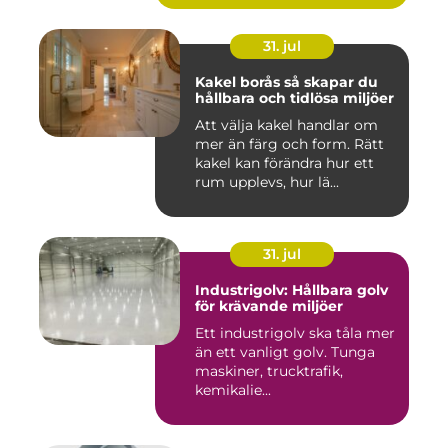
31. jul
Kakel borås så skapar du
hållbara och tidlösa miljöer
Att välja kakel handlar om
mer än färg och form. Rätt
kakel kan förändra hur ett
rum upplevs, hur lä...
31. jul
Industrigolv: Hållbara golv
för krävande miljöer
Ett industrigolv ska tåla mer
än ett vanligt golv. Tunga
maskiner, trucktrafik,
kemikalie...