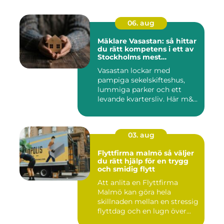
06. aug
Mäklare Vasastan: så hittar
du rätt kompetens i ett av
Stockholms mest
eftertraktade områden
Vasastan lockar med
pampiga sekelskifteshus,
lummiga parker och ett
levande kvartersliv. Här m&...
03. aug
Flyttfirma malmö så väljer
du rätt hjälp för en trygg
och smidig flytt
Att anlita en Flyttfirma
Malmö kan göra hela
skillnaden mellan en stressig
flyttdag och en lugn över...