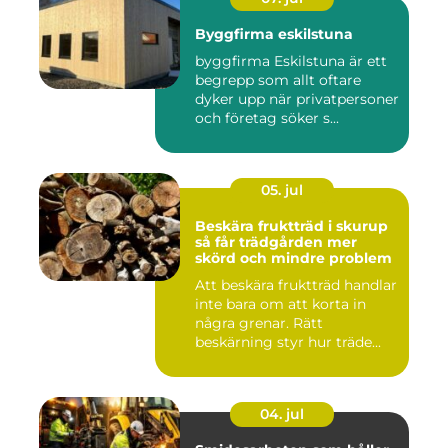
Byggfirma eskilstuna
byggfirma Eskilstuna är ett
begrepp som allt oftare
dyker upp när privatpersoner
och företag söker s...
05. jul
Beskära fruktträd i skurup
så får trädgården mer
skörd och mindre problem
Att beskära fruktträd handlar
inte bara om att korta in
några grenar. Rätt
beskärning styr hur träde...
04. jul