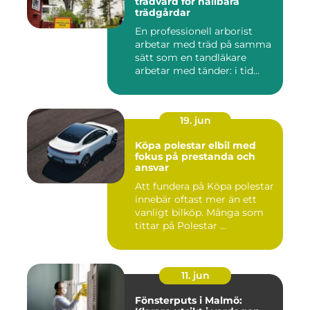
trädvård för hållbara
trädgårdar
En professionell arborist
arbetar med träd på samma
sätt som en tandläkare
arbetar med tänder: i tid...
19. jun
Köpa polestar elbil med
fokus på prestanda och
ansvar
Att fundera på Köpa polestar
innebär oftast mer än ett
vanligt bilköp. Många som
tittar på Polestar ...
11. jun
Fönsterputs i Malmö: