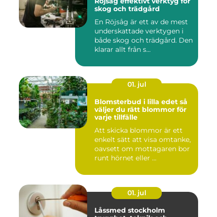
Röjsåg effektivt verktyg för
skog och trädgård
En Röjsåg är ett av de mest
underskattade verktygen i
både skog och trädgård. Den
klarar allt från s...
01. jul
Blomsterbud i lilla edet så
väljer du rätt blommor för
varje tillfälle
Att skicka blommor är ett
enkelt sätt att visa omtanke,
oavsett om mottagaren bor
runt hörnet eller ...
01. jul
Låssmed stockholm