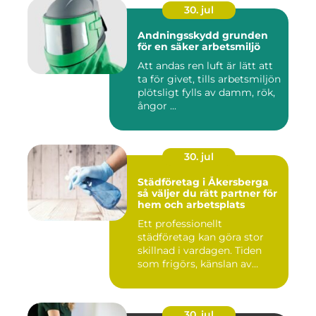
30. jul
Andningsskydd grunden
för en säker arbetsmiljö
Att andas ren luft är lätt att
ta för givet, tills arbetsmiljön
plötsligt fylls av damm, rök,
ångor ...
30. jul
Städföretag i Åkersberga
så väljer du rätt partner för
hem och arbetsplats
Ett professionellt
städföretag kan göra stor
skillnad i vardagen. Tiden
som frigörs, känslan av
ordn...
30. jul