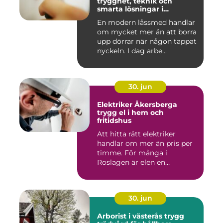
trygghet, teknik och
smarta lösningar i
vardagen
En modern låssmed handlar
om mycket mer än att borra
upp dörrar när någon tappat
nyckeln. I dag arbe...
30. jun
Elektriker Åkersberga
trygg el i hem och
fritidshus
Att hitta rätt elektriker
handlar om mer än pris per
timme. För många i
Roslagen är elen en
förutsät...
30. jun
Arborist i västerås trygg