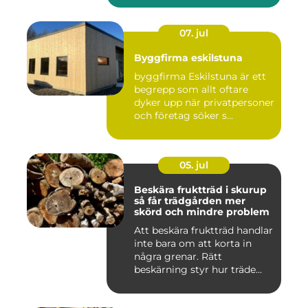
07. jul
Byggfirma eskilstuna
byggfirma Eskilstuna är ett
begrepp som allt oftare
dyker upp när privatpersoner
och företag söker s...
05. jul
Beskära fruktträd i skurup
så får trädgården mer
skörd och mindre problem
Att beskära fruktträd handlar
inte bara om att korta in
några grenar. Rätt
beskärning styr hur träde...