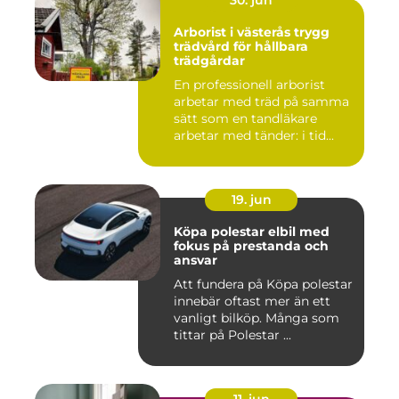
30. jun
Arborist i västerås trygg
trädvård för hållbara
trädgårdar
En professionell arborist
arbetar med träd på samma
sätt som en tandläkare
arbetar med tänder: i tid...
19. jun
Köpa polestar elbil med
fokus på prestanda och
ansvar
Att fundera på Köpa polestar
innebär oftast mer än ett
vanligt bilköp. Många som
tittar på Polestar ...