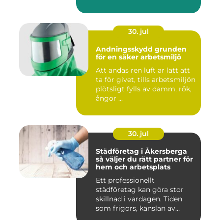
30. jul
Andningsskydd grunden
för en säker arbetsmiljö
Att andas ren luft är lätt att
ta för givet, tills arbetsmiljön
plötsligt fylls av damm, rök,
ångor ...
30. jul
Städföretag i Åkersberga
så väljer du rätt partner för
hem och arbetsplats
Ett professionellt
städföretag kan göra stor
skillnad i vardagen. Tiden
som frigörs, känslan av
ordn...