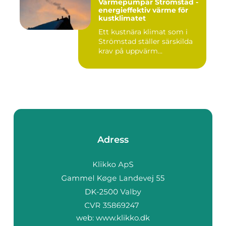
Värmepumpar Strömstad -
energieffektiv värme för
kustklimatet
Ett kustnära klimat som i
Strömstad ställer särskilda
krav på uppvärm...
Adress
web:
www.klikko.dk