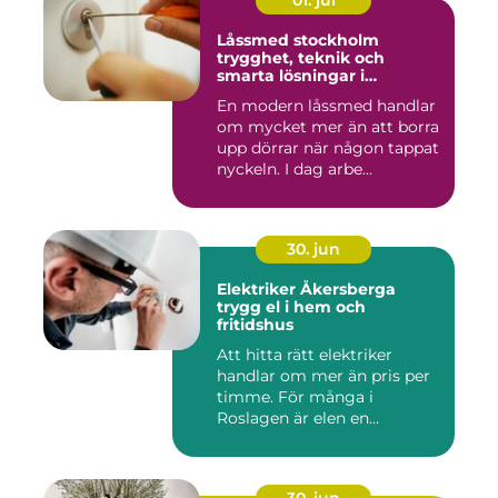
01. jul
Låssmed stockholm
trygghet, teknik och
smarta lösningar i
vardagen
En modern låssmed handlar
om mycket mer än att borra
upp dörrar när någon tappat
nyckeln. I dag arbe...
30. jun
Elektriker Åkersberga
trygg el i hem och
fritidshus
Att hitta rätt elektriker
handlar om mer än pris per
timme. För många i
Roslagen är elen en
förutsät...