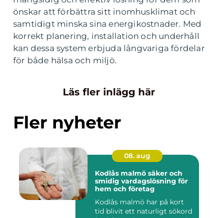
önskar att förbättra sitt inomhusklimat och
samtidigt minska sina energikostnader. Med
korrekt planering, installation och underhåll
kan dessa system erbjuda långvariga fördelar
för både hälsa och miljö.
Läs fler inlägg här
Fler nyheter
08. aug
Kodlås malmö säker och
smidig vardagslösning för
hem och företag
Kodlås malmö har på kort
tid blivit ett naturligt sökord