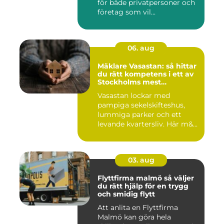
för både privatpersoner och
företag som vil...
06. aug
Mäklare Vasastan: så hittar
du rätt kompetens i ett av
Stockholms mest
eftertraktade områden
Vasastan lockar med
pampiga sekelskifteshus,
lummiga parker och ett
levande kvartersliv. Här m&...
03. aug
Flyttfirma malmö så väljer
du rätt hjälp för en trygg
och smidig flytt
Att anlita en Flyttfirma
Malmö kan göra hela