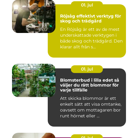
01. jul
Röjsåg effektivt verktyg för
skog och trädgård
En Röjsåg är ett av de mest
underskattade verktygen i
både skog och trädgård. Den
klarar allt från s...
01. jul
Blomsterbud i lilla edet så
väljer du rätt blommor för
varje tillfälle
Att skicka blommor är ett
enkelt sätt att visa omtanke,
oavsett om mottagaren bor
runt hörnet eller ...