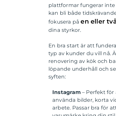
plattformar fungerar inte
kan bli både tidskrävande 
en eller tv
fokusera på
dina styrkor.
En bra start är att funder
typ av kunder du vill nå. 
renovering av kök och ba
löpande underhåll och ser
syften:
Instagram
– Perfekt för 
använda bilder, korta vid
arbete. Passar bra för a
varumärke kring din stil