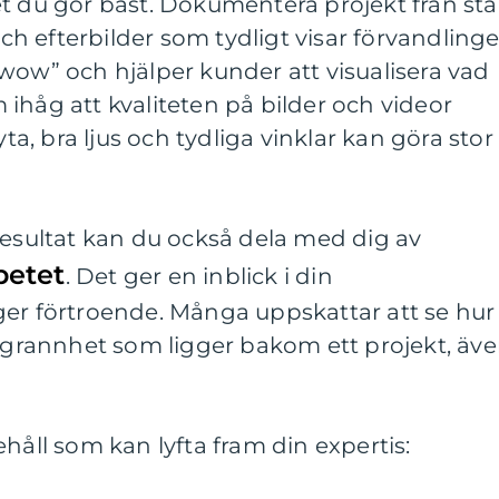
t du gör bäst. Dokumentera projekt från sta
 och efterbilder som tydligt visar förvandlinge
wow” och hjälper kunder att visualisera vad
ihåg att kvaliteten på bilder och videor
yta, bra ljus och tydliga vinklar kan göra stor
resultat kan du också dela med dig av
betet
. Det ger en inblick i din
ger förtroende. Många uppskattar att se hur
rannhet som ligger bakom ett projekt, äv
håll som kan lyfta fram din expertis: