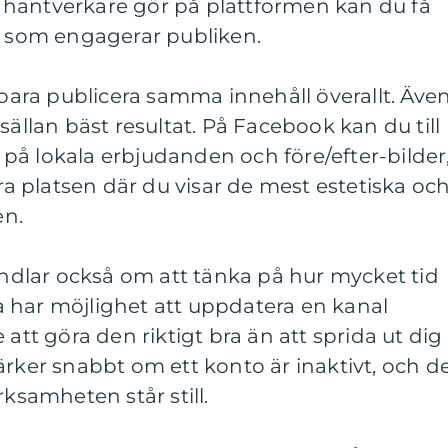
hantverkare gör på plattformen kan du få
ad som engagerar publiken.
 bara publicera samma innehåll överallt. Äve
sällan bäst resultat. På Facebook kan du till
på lokala erbjudanden och före/efter-bilder
 platsen där du visar de mest estetiska oc
en.
handlar också om att tänka på hur mycket tid
 har möjlighet att uppdatera en kanal
 att göra den riktigt bra än att sprida ut dig
ärker snabbt om ett konto är inaktivt, och d
rksamheten står still.