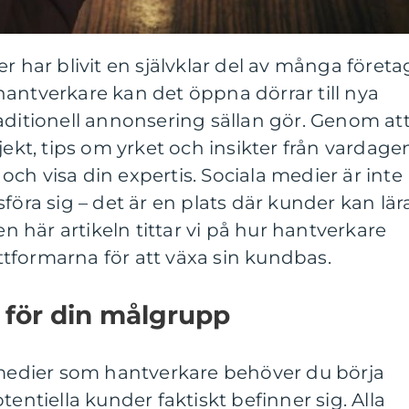
r har blivit en självklar del av många företa
antverkare kan det öppna dörrar till nya
aditionell annonsering sällan gör. Genom at
jekt, tips om yrket och insikter från vardage
ch visa din expertis. Sociala medier är inte
föra sig – det är en plats där kunder kan lär
en här artikeln tittar vi på hur hantverkare
tformarna för att växa sin kundbas.
m för din målgrupp
a medier som hantverkare behöver du börja
tentiella kunder faktiskt befinner sig. Alla