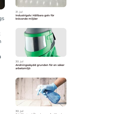
31. jul
Industrigolv: Hållbara golv för
gs
krävande miljöer
t
n
a
30. jul
Andningsskydd grunden för en säker
arbetsmiljö
30. jul