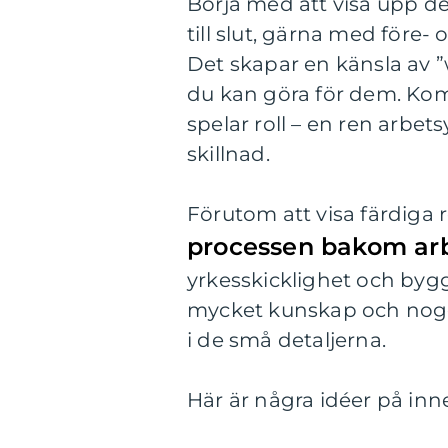
Börja med att visa upp de
till slut, gärna med före-
Det skapar en känsla av ”
du kan göra för dem. Kom 
spelar roll – en ren arbets
skillnad.
Förutom att visa färdiga 
processen bakom ar
yrkesskicklighet och byg
mycket kunskap och nogg
i de små detaljerna.
Här är några idéer på inne