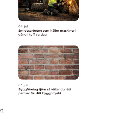
04. jul
n
Smidesarbeten som håller maskiner i
gång i tuff vardag
,
h
03. jul
Byggföretag tjörn så väljer du rätt
partner för ditt byggprojekt
et