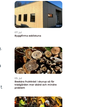
07. jul
Byggfirma eskilstuna
.
a
05. jul
Beskära fruktträd i skurup så får
trädgården mer skörd och mindre
et
problem