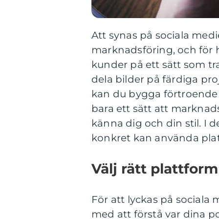
Att synas på sociala medie
marknadsföring, och för h
kunder på ett sätt som tr
dela bilder på färdiga pro
kan du bygga förtroende o
bara ett sätt att marknads
känna dig och din stil. I d
konkret kan använda plat
Välj rätt plattfor
För att lyckas på social
med att förstå var dina po