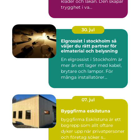
kläder och lakan. Den skapar
trygghet i va...
30. jul
Elgrossist i stockholm så
väljer du rätt partner för
elmaterial och belysning
En elgrossist i Stockholm är
mer än ett lager med kabel,
brytare och lampor. För
många installatörer...
07. jul
Byggfirma eskilstuna
byggfirma Eskilstuna är ett
begrepp som allt oftare
dyker upp när privatpersoner
och företag söker s...