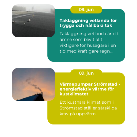
09. jun
Takläggning vetlanda för
trygga och hållbara tak
Takläggning vetlanda är ett
ämne som blivit allt
viktigare för husägare i en
tid med kraftigare regn...
09. jun
Värmepumpar Strömstad -
energieffektiv värme för
kustklimatet
Ett kustnära klimat som i
Strömstad ställer särskilda
krav på uppvärm...