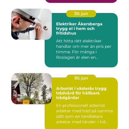
30. jun
Elektriker Åkersberga
trygg el i hem och
fritidshus
Att hitta rätt elektriker
handlar om mer än pris per
timme. För många i
Roslagen är elen en
förutsät...
30. jun
Arborist i västerås trygg
trädvård för hållbara
trädgårdar
En professionell arborist
arbetar med träd på samma
sätt som en tandläkare
arbetar med tänder: i tid...