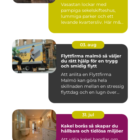
eftertraktade områden
Vasastan lockar med
pampiga sekelskifteshus,
lummiga parker och ett
levande kvartersliv. Här m&...
03. aug
Flyttfirma malmö så väljer
du rätt hjälp för en trygg
och smidig flytt
Att anlita en Flyttfirma
Malmö kan göra hela
skillnaden mellan en stressig
flyttdag och en lugn över...
31. jul
Kakel borås så skapar du
hållbara och tidlösa miljöer
Att välja kakel handlar om