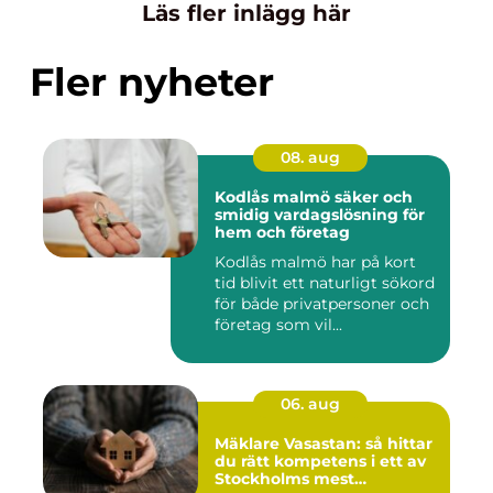
Läs fler inlägg här
Fler nyheter
08. aug
Kodlås malmö säker och
smidig vardagslösning för
hem och företag
Kodlås malmö har på kort
tid blivit ett naturligt sökord
för både privatpersoner och
företag som vil...
06. aug
Mäklare Vasastan: så hittar
du rätt kompetens i ett av
Stockholms mest