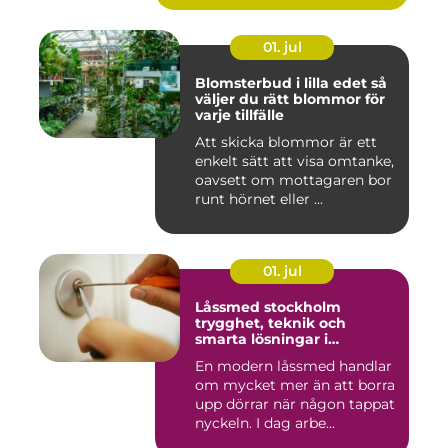
01. jul
Blomsterbud i lilla edet så
väljer du rätt blommor för
varje tillfälle
Att skicka blommor är ett
enkelt sätt att visa omtanke,
oavsett om mottagaren bor
runt hörnet eller ...
01. jul
Låssmed stockholm
trygghet, teknik och
smarta lösningar i
vardagen
En modern låssmed handlar
om mycket mer än att borra
upp dörrar när någon tappat
nyckeln. I dag arbe...