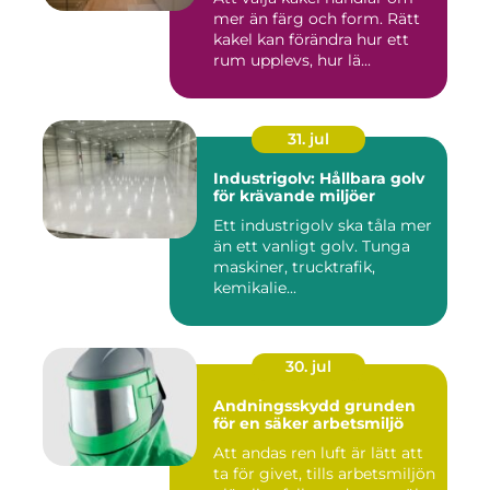
mer än färg och form. Rätt
kakel kan förändra hur ett
rum upplevs, hur lä...
31. jul
Industrigolv: Hållbara golv
för krävande miljöer
Ett industrigolv ska tåla mer
än ett vanligt golv. Tunga
maskiner, trucktrafik,
kemikalie...
30. jul
Andningsskydd grunden
för en säker arbetsmiljö
Att andas ren luft är lätt att
ta för givet, tills arbetsmiljön