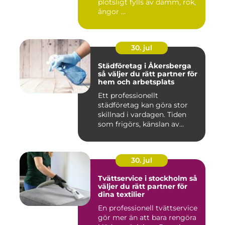
plötsligt fylls av damm, rök,
ångor ...
30. jul
Städföretag i Åkersberga
så väljer du rätt partner för
hem och arbetsplats
Ett professionellt
städföretag kan göra stor
skillnad i vardagen. Tiden
som frigörs, känslan av
ordn...
30. jul
Tvättservice i stockholm så
väljer du rätt partner för
dina textilier
En professionell tvättservice
gör mer än att bara rengöra