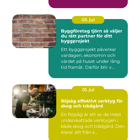
03. jul
Byggföretag tjörn så väljer
du rätt partner för ditt
byggprojekt
Ett byggprojekt påverkar
vardagen, ekonomin och
värdet på huset under lång
tid framåt. Därför blir v...
01. jul
Röjsåg effektivt verktyg för
skog och trädgård
En Röjsåg är ett av de mest
underskattade verktygen i
både skog och trädgård. Den
klarar allt från s...