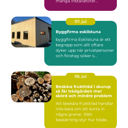
många installatörer...
07. jul
Byggfirma eskilstuna
byggfirma Eskilstuna är ett
begrepp som allt oftare
dyker upp när privatpersoner
och företag söker s...
05. jul
Beskära fruktträd i skurup
så får trädgården mer
skörd och mindre problem
Att beskära fruktträd handlar
inte bara om att korta in
några grenar. Rätt
beskärning styr hur träde...