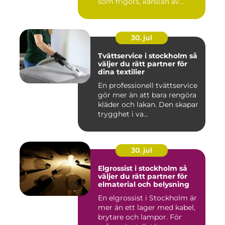
som frigörs, känslan av
ordn...
30. jul
Tvättservice i stockholm så
väljer du rätt partner för
dina textilier
En professionell tvättservice
gör mer än att bara rengöra
kläder och lakan. Den skapar
trygghet i va...
30. jul
Elgrossist i stockholm så
väljer du rätt partner för
elmaterial och belysning
En elgrossist i Stockholm är
mer än ett lager med kabel,
brytare och lampor. För