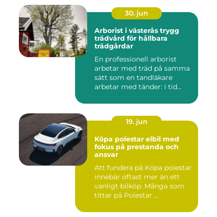
30. jun
Arborist i västerås trygg
trädvård för hållbara
trädgårdar
En professionell arborist
arbetar med träd på samma
sätt som en tandläkare
arbetar med tänder: i tid...
19. jun
Köpa polestar elbil med
fokus på prestanda och
ansvar
Att fundera på Köpa polestar
innebär oftast mer än ett
vanligt bilköp. Många som
tittar på Polestar ...