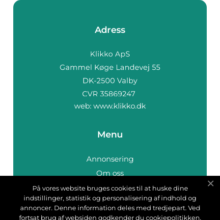
Adress
web:
www.klikko.dk
Menu
Annonsering
Om oss
Cookies
På vores website bruges cookies til at huske dine
indstillinger, statistik og personalisering af indhold og
Kontakta oss
annoncer. Denne information deles med tredjepart. Ved
Sitemap
fortsat brug af websiden godkender du cookiepolitikken.