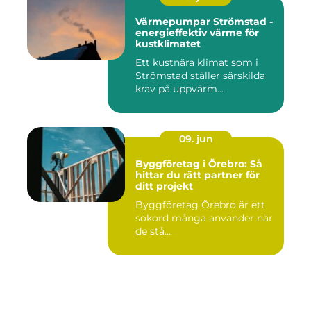
Värmepumpar Strömstad -
energieffektiv värme för
kustklimatet
Ett kustnära klimat som i
Strömstad ställer särskilda
krav på uppvärm...
09. jun
Byggföretag i Örebro: Så
hittar du rätt partner för
ditt projekt
Byggföretag Örebro är ett
sökord många använder när
de stå...