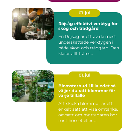
01. jul
Röjsåg effektivt verktyg för
skog och trädgård
En Röjsåg är ett av de mest
underskattade verktygen i
både skog och trädgård. Den
klarar allt från s...
01. jul
Blomsterbud i lilla edet så
väljer du rätt blommor för
varje tillfälle
Att skicka blommor är ett
enkelt sätt att visa omtanke,
oavsett om mottagaren bor
runt hörnet eller ...