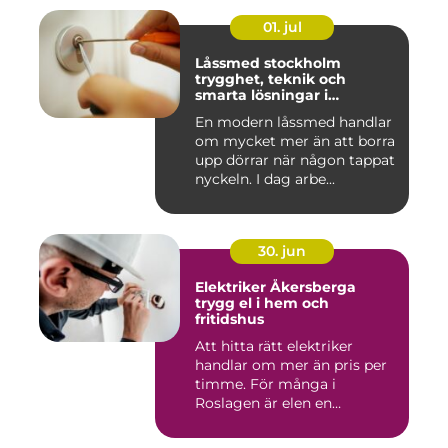
01. jul
Låssmed stockholm
trygghet, teknik och
smarta lösningar i
vardagen
En modern låssmed handlar
om mycket mer än att borra
upp dörrar när någon tappat
nyckeln. I dag arbe...
30. jun
Elektriker Åkersberga
trygg el i hem och
fritidshus
Att hitta rätt elektriker
handlar om mer än pris per
timme. För många i
Roslagen är elen en
förutsät...