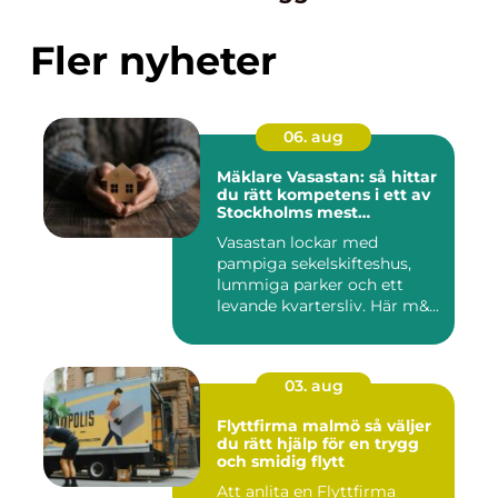
Fler nyheter
06. aug
Mäklare Vasastan: så hittar
du rätt kompetens i ett av
Stockholms mest
eftertraktade områden
Vasastan lockar med
pampiga sekelskifteshus,
lummiga parker och ett
levande kvartersliv. Här m&...
03. aug
Flyttfirma malmö så väljer
du rätt hjälp för en trygg
och smidig flytt
Att anlita en Flyttfirma