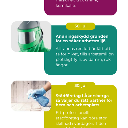
maskiner, trucktrafik,
kemikalie...
30. jul
Andningsskydd grunden
för en säker arbetsmiljö
Att andas ren luft är lätt att
ta för givet, tills arbetsmiljön
plötsligt fylls av damm, rök,
ångor ...
30. jul
Städföretag i Åkersberga
så väljer du rätt partner för
hem och arbetsplats
Ett professionellt
städföretag kan göra stor
skillnad i vardagen. Tiden