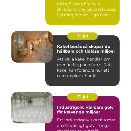
Malmö kan göra hela
skillnaden mellan en stressig
flyttdag och en lugn över...
31. jul
Kakel borås så skapar du
hållbara och tidlösa miljöer
Att välja kakel handlar om
mer än färg och form. Rätt
kakel kan förändra hur ett
rum upplevs, hur lä...
31. jul
Industrigolv: Hållbara golv
för krävande miljöer
Ett industrigolv ska tåla mer
än ett vanligt golv. Tunga