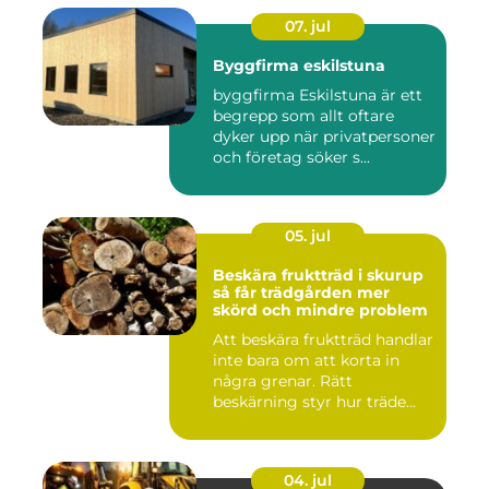
07. jul
Byggfirma eskilstuna
byggfirma Eskilstuna är ett
begrepp som allt oftare
dyker upp när privatpersoner
och företag söker s...
05. jul
Beskära fruktträd i skurup
så får trädgården mer
skörd och mindre problem
Att beskära fruktträd handlar
inte bara om att korta in
några grenar. Rätt
beskärning styr hur träde...
04. jul