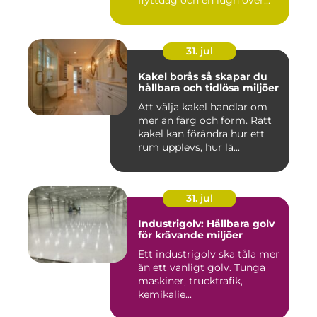
flyttdag och en lugn över...
31. jul
Kakel borås så skapar du
hållbara och tidlösa miljöer
Att välja kakel handlar om
mer än färg och form. Rätt
kakel kan förändra hur ett
rum upplevs, hur lä...
31. jul
Industrigolv: Hållbara golv
för krävande miljöer
Ett industrigolv ska tåla mer
än ett vanligt golv. Tunga
maskiner, trucktrafik,
kemikalie...