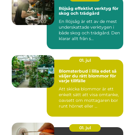
Röjsåg effektivt verktyg för
skog och trädgård
En Röjsåg är ett av de mest
underskattade verktygen i
både skog och trädgård. Den
klarar allt från s...
01. jul
Blomsterbud i lilla edet så
väljer du rätt blommor för
varje tillfälle
Att skicka blommor är ett
enkelt sätt att visa omtanke,
oavsett om mottagaren bor
runt hörnet eller ...
01. jul