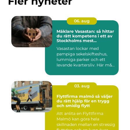
Fler nyheter
06. aug
Mäklare Vasastan: så hittar
du rätt kompetens i ett av
Stockholms mest
eftertraktade områden
Vasastan lockar med
pampiga sekelskifteshus,
lummiga parker och ett
levande kvartersliv. Här m&...
03. aug
Flyttfirma malmö så väljer
du rätt hjälp för en trygg
och smidig flytt
Att anlita en Flyttfirma
Malmö kan göra hela
skillnaden mellan en stressig