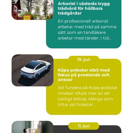
Arborist i västerås trygg
trädvård för hållbara
trädgårdar
En professionell arborist
arbetar med träd på samma
sätt som en tandläkare
arbetar med tänder: i tid...
19. jun
Köpa polestar elbil med
fokus på prestanda och
ansvar
Att fundera på Köpa polestar
innebär oftast mer än ett
vanligt bilköp. Många som
tittar på Polestar ...
11. jun