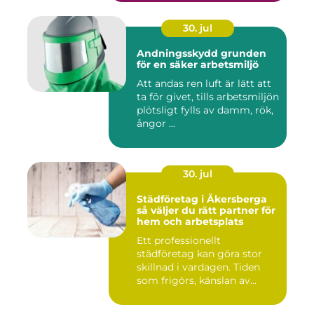
30. jul
Andningsskydd grunden
för en säker arbetsmiljö
Att andas ren luft är lätt att
ta för givet, tills arbetsmiljön
plötsligt fylls av damm, rök,
ångor ...
30. jul
Städföretag i Åkersberga
så väljer du rätt partner för
hem och arbetsplats
Ett professionellt
städföretag kan göra stor
skillnad i vardagen. Tiden
som frigörs, känslan av
ordn...