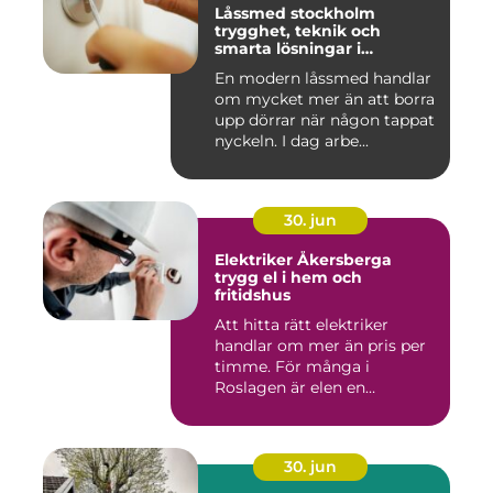
Låssmed stockholm
trygghet, teknik och
smarta lösningar i
vardagen
En modern låssmed handlar
om mycket mer än att borra
upp dörrar när någon tappat
nyckeln. I dag arbe...
30. jun
Elektriker Åkersberga
trygg el i hem och
fritidshus
Att hitta rätt elektriker
handlar om mer än pris per
timme. För många i
Roslagen är elen en
förutsät...
30. jun