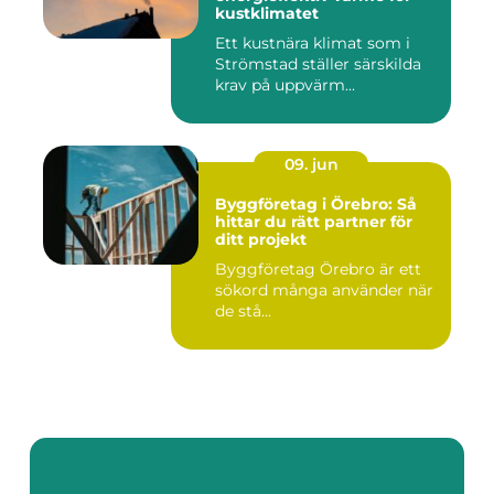
kustklimatet
Ett kustnära klimat som i
Strömstad ställer särskilda
krav på uppvärm...
09. jun
Byggföretag i Örebro: Så
hittar du rätt partner för
ditt projekt
Byggföretag Örebro är ett
sökord många använder när
de stå...