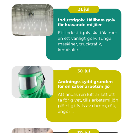
31. jul
Industrigolv: Hållbara golv
för krävande miljöer
Ett industrigolv ska tåla mer
än ett vanligt golv. Tunga
maskiner, trucktrafik,
kemikalie...
30. jul
Andningsskydd grunden
för en säker arbetsmiljö
Att andas ren luft är lätt att
ta för givet, tills arbetsmiljön
plötsligt fylls av damm, rök,
ångor ...
30. jul