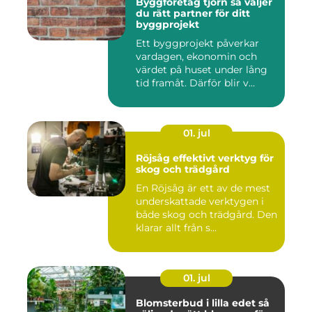
Byggföretag tjörn så väljer
du rätt partner för ditt
byggprojekt
Ett byggprojekt påverkar
vardagen, ekonomin och
värdet på huset under lång
tid framåt. Därför blir v...
01. jul
Röjsåg effektivt verktyg för
skog och trädgård
En Röjsåg är ett av de mest
underskattade verktygen i
både skog och trädgård. Den
klarar allt från s...
01. jul
Blomsterbud i lilla edet så