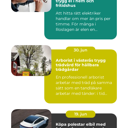
trygg el i hem och
fritidshus
Att hitta rätt elektriker
handlar om mer än pris per
timme. För många i
Roslagen är elen en
förutsät...
30. jun
Arborist i västerås trygg
trädvård för hållbara
trädgårdar
En professionell arborist
arbetar med träd på samma
sätt som en tandläkare
arbetar med tänder: i tid...
19. jun
Köpa polestar elbil med