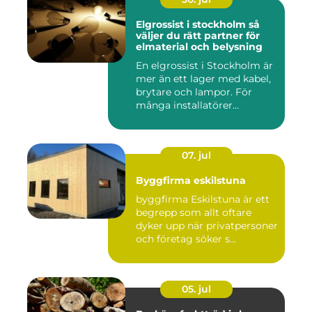
Elgrossist i stockholm så
väljer du rätt partner för
elmaterial och belysning
En elgrossist i Stockholm är
mer än ett lager med kabel,
brytare och lampor. För
många installatörer...
07. jul
Byggfirma eskilstuna
byggfirma Eskilstuna är ett
begrepp som allt oftare
dyker upp när privatpersoner
och företag söker s...
05. jul