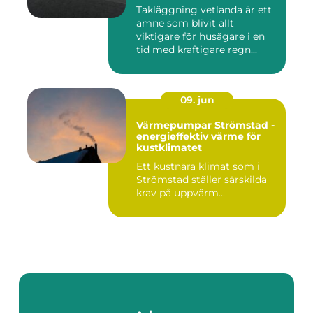
Takläggning vetlanda är ett
ämne som blivit allt
viktigare för husägare i en
tid med kraftigare regn...
09. jun
Värmepumpar Strömstad -
energieffektiv värme för
kustklimatet
Ett kustnära klimat som i
Strömstad ställer särskilda
krav på uppvärm...