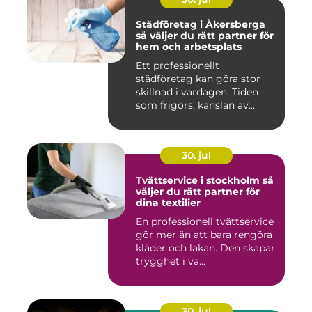
Städföretag i Åkersberga
så väljer du rätt partner för
hem och arbetsplats
Ett professionellt
städföretag kan göra stor
skillnad i vardagen. Tiden
som frigörs, känslan av
ordn...
30. jul
Tvättservice i stockholm så
väljer du rätt partner för
dina textilier
En professionell tvättservice
gör mer än att bara rengöra
kläder och lakan. Den skapar
trygghet i va...
30. jul