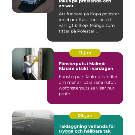
fokus på prestanda och
ansvar
Att fundera på Köpa polestar
innebär oftast mer än ett
vanligt bilköp. Många som
tittar på Polestar ...
11. jun
Fönsterputs i Malmö:
Klarare utsikt i vardagen
Fönsterputs Malmö handlar
om mer än bara rena rutor.
wofonsterputs.se visar hur
profe...
09. jun
Takläggning vetlanda för
trygga och hållbara tak