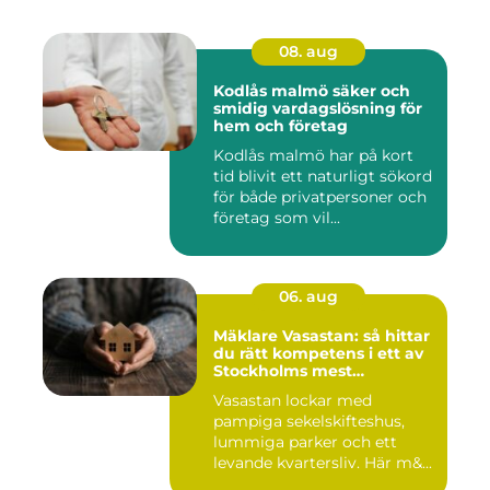
08. aug
Kodlås malmö säker och
smidig vardagslösning för
hem och företag
Kodlås malmö har på kort
tid blivit ett naturligt sökord
för både privatpersoner och
företag som vil...
06. aug
Mäklare Vasastan: så hittar
du rätt kompetens i ett av
Stockholms mest
eftertraktade områden
Vasastan lockar med
pampiga sekelskifteshus,
lummiga parker och ett
levande kvartersliv. Här m&...