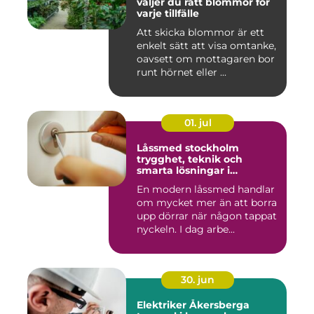
väljer du rätt blommor för
varje tillfälle
Att skicka blommor är ett
enkelt sätt att visa omtanke,
oavsett om mottagaren bor
runt hörnet eller ...
01. jul
Låssmed stockholm
trygghet, teknik och
smarta lösningar i
vardagen
En modern låssmed handlar
om mycket mer än att borra
upp dörrar när någon tappat
nyckeln. I dag arbe...
30. jun
Elektriker Åkersberga