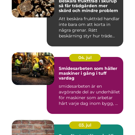
Beskära fruktträd i skurup
så får trädgården mer
skörd och mindre problem
Att beskära fruktträd handlar
inte bara om att korta in
några grenar. Rätt
beskärning styr hur träde...
04. jul
Smidesarbeten som håller
maskiner i gång i tuff
vardag
smidesarbeten är en
avgörande del av underhållet
för maskiner som arbetar
hårt varje dag inom bygg, ...
03. jul