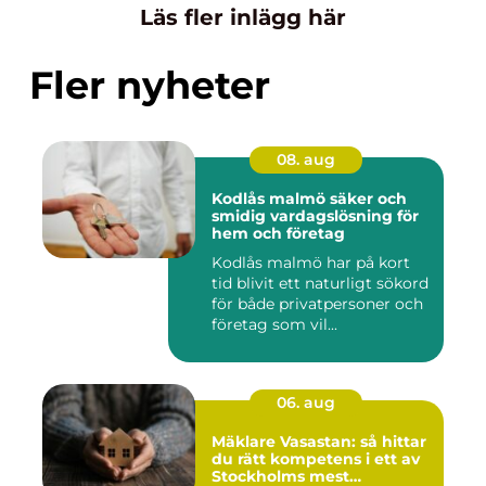
Läs fler inlägg här
Fler nyheter
08. aug
Kodlås malmö säker och
smidig vardagslösning för
hem och företag
Kodlås malmö har på kort
tid blivit ett naturligt sökord
för både privatpersoner och
företag som vil...
06. aug
Mäklare Vasastan: så hittar
du rätt kompetens i ett av
Stockholms mest