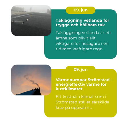
09. jun
Takläggning vetlanda för
trygga och hållbara tak
Takläggning vetlanda är ett
ämne som blivit allt
viktigare för husägare i en
tid med kraftigare regn...
09. jun
Värmepumpar Strömstad -
energieffektiv värme för
kustklimatet
Ett kustnära klimat som i
Strömstad ställer särskilda
krav på uppvärm...