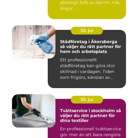
plötsligt fylls av damm, rök,
ångor ...
30. jul
Städföretag i Åkersberga
så väljer du rätt partner för
hem och arbetsplats
Ett professionellt
städföretag kan göra stor
skillnad i vardagen. Tiden
som frigörs, känslan av
ordn...
30. jul
Tvättservice i stockholm så
väljer du rätt partner för
dina textilier
En professionell tvättservice
gör mer än att bara rengöra