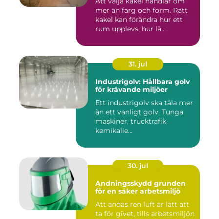
Att välja kakel handlar om
mer än färg och form. Rätt
kakel kan förändra hur ett
rum upplevs, hur lä...
31. jul
Industrigolv: Hållbara golv
för krävande miljöer
Ett industrigolv ska tåla mer
än ett vanligt golv. Tunga
maskiner, trucktrafik,
kemikalie...
30. jul
Andningsskydd grunden
för en säker arbetsmiljö
Att andas ren luft är lätt att
ta för givet, tills arbetsmiljön