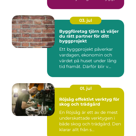
03. jul
Byggföretag tjörn så väljer
du rätt partner för ditt
byggprojekt
Ett byggprojekt påverkar
vardagen, ekonomin och
värdet på huset under lång
tid framåt. Därför blir v...
01. jul
Röjsåg effektivt verktyg för
skog och trädgård
En Röjsåg är ett av de mest
underskattade verktygen i
både skog och trädgård. Den
klarar allt från s...