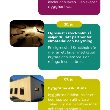
kläder och lakan. Den skapar
trygghet i va...
30. jul
Elgrossist i stockholm så
väljer du rätt partner för
elmaterial och belysning
En elgrossist i Stockholm är
mer än ett lager med kabel,
brytare och lampor. För
många installatörer...
07. jul
Byggfirma eskilstuna
byggfirma Eskilstuna är ett
begrepp som allt oftare
dyker upp när privatpersoner
och företag söker s...