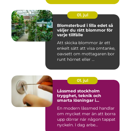
01. jul
Blomsterbud i lilla edet så
väljer du rätt blommor för
varje tillfälle
Att skicka blommor är ett
enkelt sätt att visa omtanke,
oavsett om mottagaren bor
runt hörnet eller ...
01. jul
Låssmed stockholm
trygghet, teknik och
smarta lösningar i
vardagen
En modern låssmed handlar
om mycket mer än att borra
upp dörrar när någon tappat
nyckeln. I dag arbe...