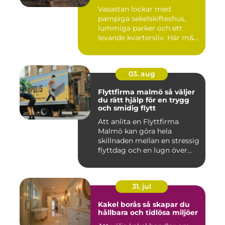
eftertraktade områden
Vasastan lockar med
pampiga sekelskifteshus,
lummiga parker och ett
levande kvartersliv. Här m&...
03. aug
Flyttfirma malmö så väljer
du rätt hjälp för en trygg
och smidig flytt
Att anlita en Flyttfirma
Malmö kan göra hela
skillnaden mellan en stressig
flyttdag och en lugn över...
31. jul
Kakel borås så skapar du
hållbara och tidlösa miljöer