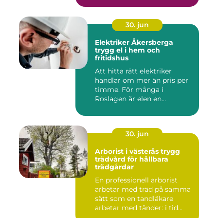
30. jun
Elektriker Åkersberga
trygg el i hem och
fritidshus
Att hitta rätt elektriker
handlar om mer än pris per
timme. För många i
Roslagen är elen en
förutsät...
30. jun
Arborist i västerås trygg
trädvård för hållbara
trädgårdar
En professionell arborist
arbetar med träd på samma
sätt som en tandläkare
arbetar med tänder: i tid...