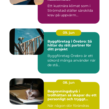
Ett kustnära klimat som i
Strömstad ställer särskilda
krav på uppvärm...
09. jun
Byggföretag i Örebro: Så
hittar du rätt partner för
ditt projekt
Byggföretag Örebro är ett
sökord många använder när
de stå...
08. jun
Begravningsbyrå i
trollhättan så skapar du ett
personligt och tryggt
avsked
När någon dör förändras