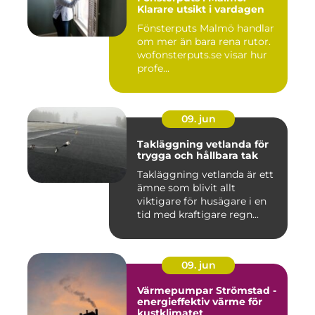
Klarare utsikt i vardagen
Fönsterputs Malmö handlar
om mer än bara rena rutor.
wofonsterputs.se visar hur
profe...
09. jun
Takläggning vetlanda för
trygga och hållbara tak
Takläggning vetlanda är ett
ämne som blivit allt
viktigare för husägare i en
tid med kraftigare regn...
09. jun
Värmepumpar Strömstad -
energieffektiv värme för
kustklimatet