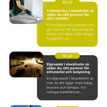
30. jul
Tvättservice i stockholm så
väljer du rätt partner för
dina textilier
En professionell tvättservice
gör mer än att bara rengöra
kläder och lakan. Den skapar
trygghet i va...
30. jul
Elgrossist i stockholm så
väljer du rätt partner för
elmaterial och belysning
En elgrossist i Stockholm är
mer än ett lager med kabel,
brytare och lampor. För
många installatörer...