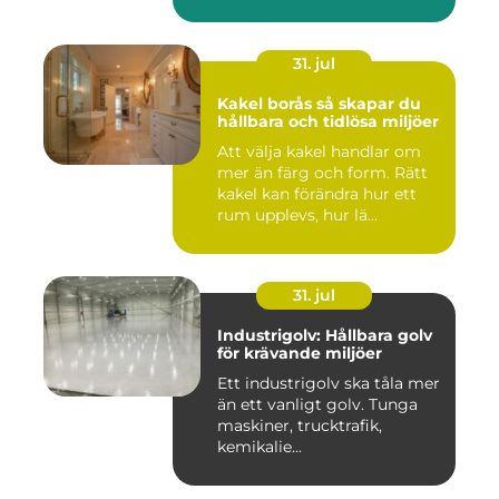
31. jul
Kakel borås så skapar du
hållbara och tidlösa miljöer
Att välja kakel handlar om
mer än färg och form. Rätt
kakel kan förändra hur ett
rum upplevs, hur lä...
31. jul
Industrigolv: Hållbara golv
för krävande miljöer
Ett industrigolv ska tåla mer
än ett vanligt golv. Tunga
maskiner, trucktrafik,
kemikalie...