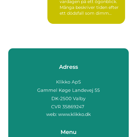
vardagen på ett ögonblick.
Många beskriver tiden efter
ett dödsfall som dimm...
Adress
web:
www.klikko.dk
Menu