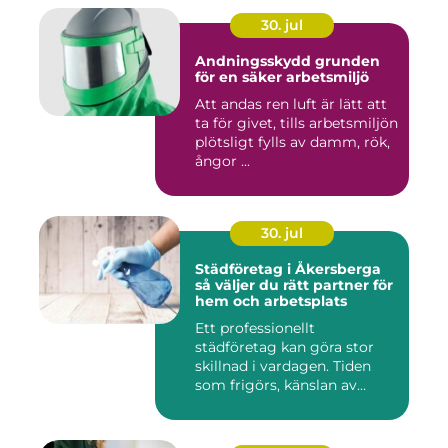
30. jul
Andningsskydd grunden
för en säker arbetsmiljö
Att andas ren luft är lätt att
ta för givet, tills arbetsmiljön
plötsligt fylls av damm, rök,
ångor ...
30. jul
Städföretag i Åkersberga
så väljer du rätt partner för
hem och arbetsplats
Ett professionellt
städföretag kan göra stor
skillnad i vardagen. Tiden
som frigörs, känslan av
ordn...