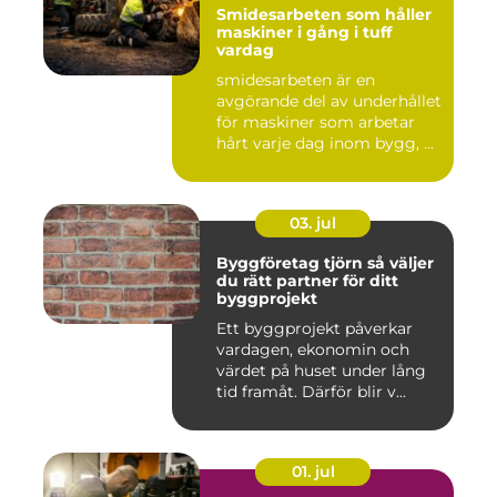
Smidesarbeten som håller
maskiner i gång i tuff
vardag
smidesarbeten är en
avgörande del av underhållet
för maskiner som arbetar
hårt varje dag inom bygg, ...
03. jul
Byggföretag tjörn så väljer
du rätt partner för ditt
byggprojekt
Ett byggprojekt påverkar
vardagen, ekonomin och
värdet på huset under lång
tid framåt. Därför blir v...
01. jul