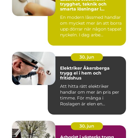
trygghet, teknik och
smarta lösningar i
vardagen
En modern låssmed handlar
om mycket mer än att borra
upp dörrar när någon tappat
nyckeln. I dag arbe...
30. jun
Elektriker Åkersberga
trygg el i hem och
fritidshus
Att hitta rätt elektriker
handlar om mer än pris per
timme. För många i
Roslagen är elen en
förutsät...
30. jun
Arborist i västerås trygg