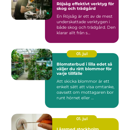
Röjsåg effektivt verktyg för
skog och trädgård
En Röjsåg är ett av de mest
underskattade verktygen i
både skog och trädgård. Den
klarar allt från s...
01. jul
Blomsterbud i lilla edet så
väljer du rätt blommor för
varje tillfälle
Att skicka blommor är ett
enkelt sätt att visa omtanke,
oavsett om mottagaren bor
runt hörnet eller ...
01. jul
Låssmed stockholm