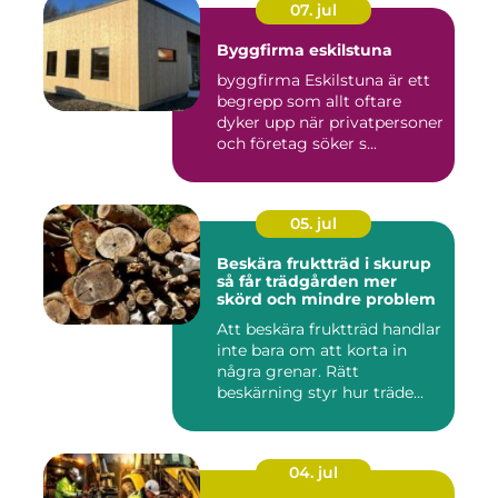
07. jul
Byggfirma eskilstuna
byggfirma Eskilstuna är ett
begrepp som allt oftare
dyker upp när privatpersoner
och företag söker s...
05. jul
Beskära fruktträd i skurup
så får trädgården mer
skörd och mindre problem
Att beskära fruktträd handlar
inte bara om att korta in
några grenar. Rätt
beskärning styr hur träde...
04. jul