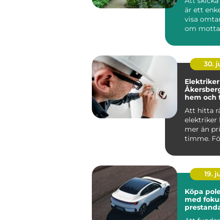
Att skick
är ett enke
visa omta
om motta
runt hörnet
30. 
Elektriker
Åkersberga trygg
hem och f
Att hitta r
elektriker
mer än pri
timme. Fö
Roslagen 
förutsät...
19. 
Köpa polesta
med foku
prestand
ansvar