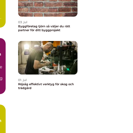
ar
03. jul
Byggföretag tjörn så väljer du rätt
partner för ditt byggprojekt
h
de
og
01. jul
Röjsåg effektivt verktyg för skog och
trädgård
h