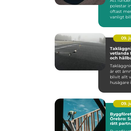
Att funde
polestar i
oftast mer
vanligt bi
som tittar
...
09. 
Takläggn
vetlanda 
och hållb
Takläggni
är ett äm
blivit allt
husägare 
kraftigare 
09. 
Byggföret
Örebro: S
rätt partn
projekt