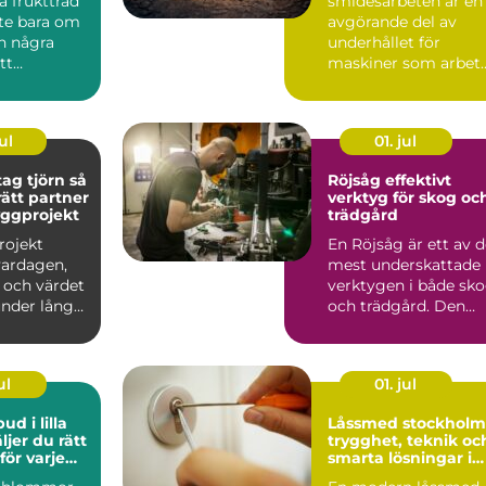
a fruktträd
smidesarbeten är en
nte bara om
avgörande del av
in några
underhållet för
tt
maskiner som arbet
g styr hur
hårt varje dag inom
bygg, ...
ul
01. jul
g tjörn så
Röjsåg effektivt
rätt partner
verktyg för skog oc
byggprojekt
trädgård
rojekt
En Röjsåg är ett av 
vardagen,
mest underskattade
och värdet
verktygen i både sk
under lång
och trädgård. Den
 Därför blir
klarar allt från s...
ul
01. jul
d i lilla
Låssmed stockholm
trygghet, teknik oc
ör varje
smarta lösningar i
vardagen