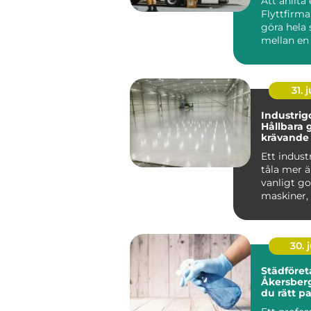
Att anlita
Flyttfirm
göra hela 
mellan en 
flyttdag o
över...
31. j
Industrigo
Hållbara g
krävande 
Ett indust
tåla mer ä
vanligt go
maskiner, 
kemikalie..
30. j
Städföret
Åkersberga så vä
du rätt pa
hem och a