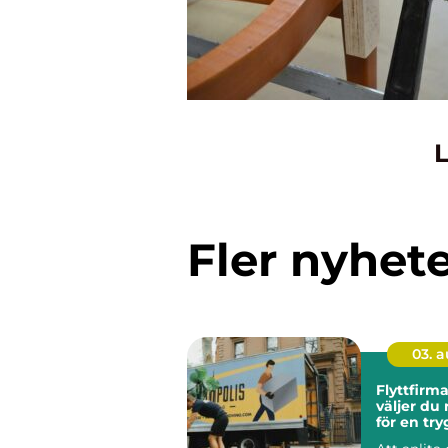
L
Fler nyhet
03. 
Flyttfirma
väljer du 
för en tr
smidig fly