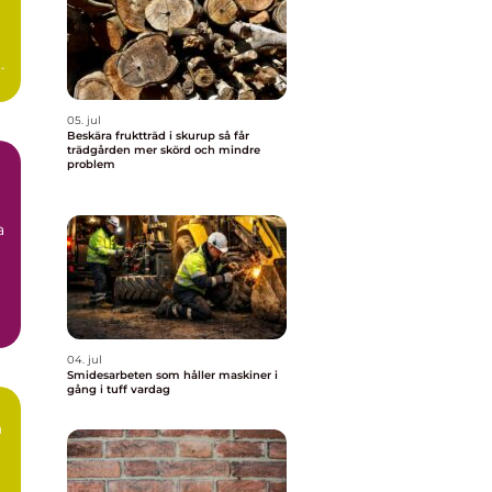
n
.
05. jul
Beskära fruktträd i skurup så får
trädgården mer skörd och mindre
problem
a
04. jul
Smidesarbeten som håller maskiner i
gång i tuff vardag
m