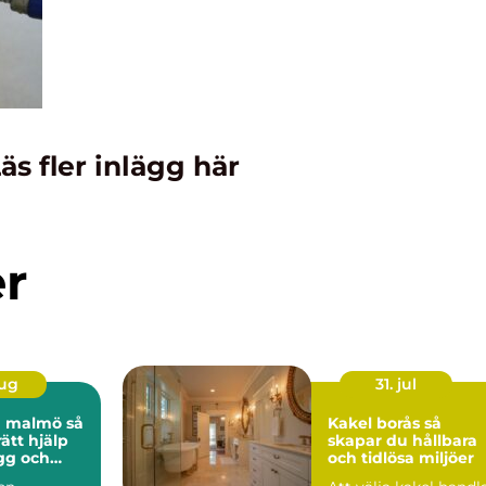
äs fler inlägg här
er
aug
31. jul
 malmö så
Kakel borås så
rätt hjälp
skapar du hållbara
ygg och
och tidlösa miljöer
tt