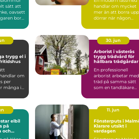
a blommor
En modern låssmed
lt sätt att
handlar om mycket
nke, oavsett
mer än att borra upp
garen bor
dörrar när någon
 eller ...
tappat nyckeln. I dag
arbe...
jun
30. jun
Arborist i västerås
 el i
trygg trädvård för
ritidshus
hållbara trädgårdar
ätt
En professionell
 handlar om
arborist arbetar med
s per
träd på samma sätt
r många i
som en tandläkare
är elen en
arbetar med tänder: 
tid...
jun
11. jun
r elbil
Fönsterputs i Malm
s på
Klarare utsikt i
a och
vardagen