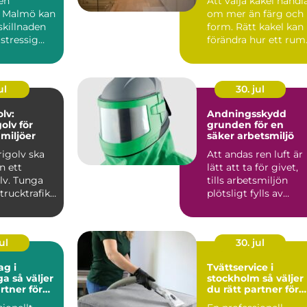
 en
Att välja kakel handl
a Malmö kan
om mer än färg och
skillnaden
form. Rätt kakel kan
stressig
förändra hur ett rum
ch en lugn
upplevs, hur lä...
ul
30. jul
lv:
Andningsskydd
olv för
grunden för en
miljöer
säker arbetsmiljö
rigolv ska
Att andas ren luft är
n ett
lätt att ta för givet,
lv. Tunga
tills arbetsmiljön
trucktrafik,
plötsligt fylls av
.
damm, rök, ångor ...
ul
30. jul
ag i
Tvättservice i
ljer
stockholm så väljer
rtner för
du rätt partner för
rbetsplats
dina textilier