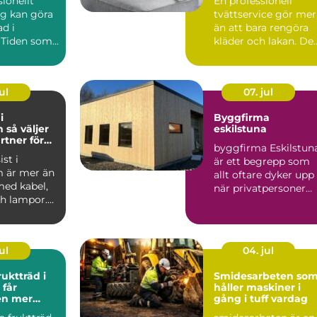
sionellt
En professionell
ag kan göra
tvättservice gör mer
ad i
än att bara rengöra
 Tiden som
kläder och lakan. De
änslan av
skapar trygghet i va..
ul
07. jul
i
Byggfirma
jer
eskilstuna
rtner för
byggfirma Eskilstun
l och
st i
är ett begrepp som
 är mer än
allt oftare dyker upp
med kabel,
när privatpersoner
ch lampor.
och företag söker s...
a
r...
ul
04. jul
ruktträd i
Smidesarbeten so
håller maskiner i
en mer
gång i tuff vardag
h mindre