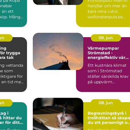
ra på Köpa
Fönsterputs Malmö
nnebär
handlar om mer än
 än ett
bara rena rutor.
lköp. Många
wofonsterputs.se
 på Polestar
visar hur profe...
jun
09. jun
ing
Värmepumpar
för trygga
Strömstad -
ara tak
energieffektiv vär
för kustklimatet
ng vetlanda
Ett kustnära klimat
ne som
som i Strömstad
 viktigare för
ställer särskilda krav
i en tid med
på uppvärm...
regn...
jun
08. jun
ag i
Begravningsbyrå i
å hittar du
trollhättan så skapar
er för ditt
du ett personligt o
tryggt avsked