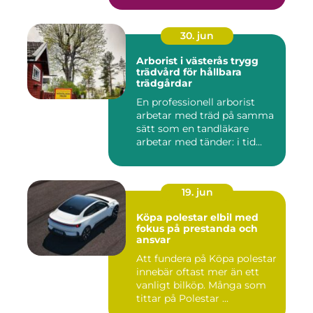
30. jun
Arborist i västerås trygg
trädvård för hållbara
trädgårdar
En professionell arborist
arbetar med träd på samma
sätt som en tandläkare
arbetar med tänder: i tid...
19. jun
Köpa polestar elbil med
fokus på prestanda och
ansvar
Att fundera på Köpa polestar
innebär oftast mer än ett
vanligt bilköp. Många som
tittar på Polestar ...