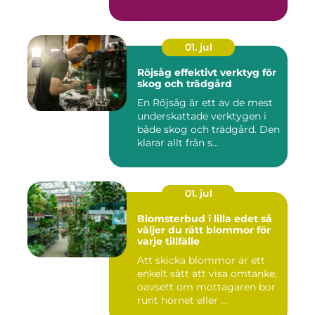
01. jul
Röjsåg effektivt verktyg för
skog och trädgård
En Röjsåg är ett av de mest
underskattade verktygen i
både skog och trädgård. Den
klarar allt från s...
01. jul
Blomsterbud i lilla edet så
väljer du rätt blommor för
varje tillfälle
Att skicka blommor är ett
enkelt sätt att visa omtanke,
oavsett om mottagaren bor
runt hörnet eller ...