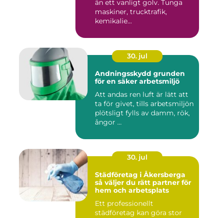
än ett vanligt golv. Tunga
maskiner, trucktrafik,
kemikalie...
30. jul
Andningsskydd grunden
för en säker arbetsmiljö
Att andas ren luft är lätt att
ta för givet, tills arbetsmiljön
plötsligt fylls av damm, rök,
ångor ...
30. jul
Städföretag i Åkersberga
så väljer du rätt partner för
hem och arbetsplats
Ett professionellt
städföretag kan göra stor