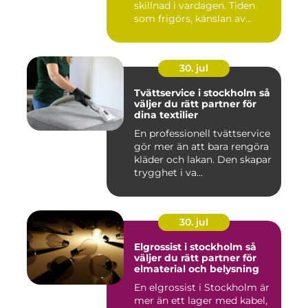
skillnad i vardagen. Tiden
som frigörs, känslan av
ordn...
30. jul
Tvättservice i stockholm så
väljer du rätt partner för
dina textilier
En professionell tvättservice
gör mer än att bara rengöra
kläder och lakan. Den skapar
trygghet i va...
30. jul
Elgrossist i stockholm så
väljer du rätt partner för
elmaterial och belysning
En elgrossist i Stockholm är
mer än ett lager med kabel,