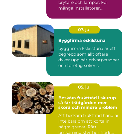
brytare och lampor. För
många installatörer...
07. jul
Byggfirma eskilstuna
byggfirma Eskilstuna är ett
begrepp som allt oftare
dyker upp när privatpersoner
och företag söker s...
05. jul
Beskära fruktträd i skurup
så får trädgården mer
skörd och mindre problem
Att beskära fruktträd handlar
inte bara om att korta in
några grenar. Rätt
beskärning styr hur träde...