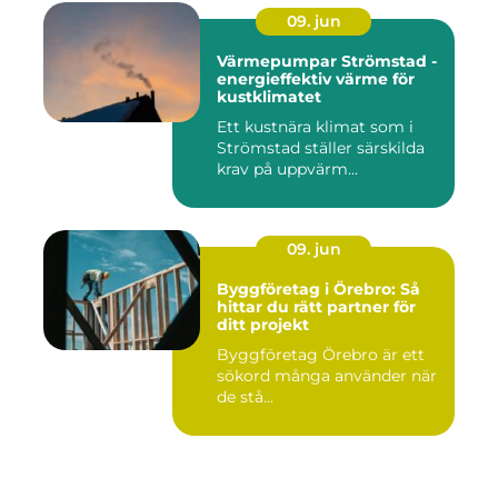
09. jun
Värmepumpar Strömstad -
energieffektiv värme för
kustklimatet
Ett kustnära klimat som i
Strömstad ställer särskilda
krav på uppvärm...
09. jun
Byggföretag i Örebro: Så
hittar du rätt partner för
ditt projekt
Byggföretag Örebro är ett
sökord många använder när
de stå...