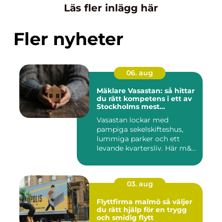
Läs fler inlägg här
Fler nyheter
06. aug
Mäklare Vasastan: så hittar
du rätt kompetens i ett av
Stockholms mest
eftertraktade områden
Vasastan lockar med
pampiga sekelskifteshus,
lummiga parker och ett
levande kvartersliv. Här m&...
03. aug
Flyttfirma malmö så väljer
du rätt hjälp för en trygg
och smidig flytt