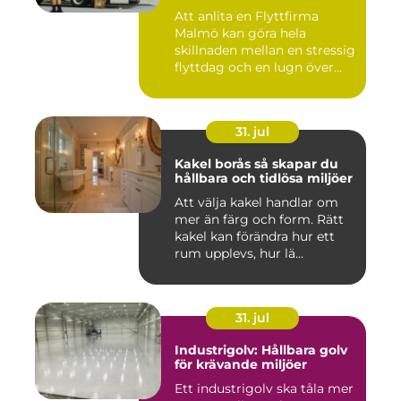
Att anlita en Flyttfirma
Malmö kan göra hela
skillnaden mellan en stressig
flyttdag och en lugn över...
31. jul
Kakel borås så skapar du
hållbara och tidlösa miljöer
Att välja kakel handlar om
mer än färg och form. Rätt
kakel kan förändra hur ett
rum upplevs, hur lä...
31. jul
Industrigolv: Hållbara golv
för krävande miljöer
Ett industrigolv ska tåla mer