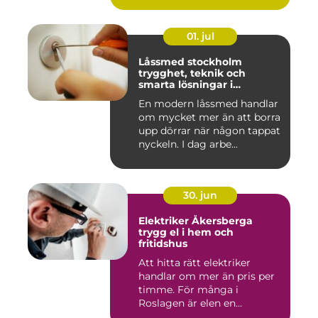
01. jul
Låssmed stockholm
trygghet, teknik och
smarta lösningar i
vardagen
En modern låssmed handlar
om mycket mer än att borra
upp dörrar när någon tappat
nyckeln. I dag arbe...
30. jun
Elektriker Åkersberga
trygg el i hem och
fritidshus
Att hitta rätt elektriker
handlar om mer än pris per
timme. För många i
Roslagen är elen en
förutsät...