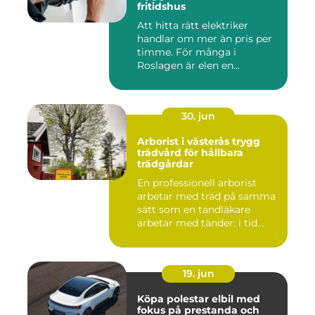
fritidshus
Att hitta rätt elektriker
handlar om mer än pris per
timme. För många i
Roslagen är elen en
förutsät...
30. jun
Arborist i västerås trygg
trädvård för hållbara
trädgårdar
En professionell arborist
arbetar med träd på samma
sätt som en tandläkare
arbetar med tänder: i tid...
19. jun
Köpa polestar elbil med
fokus på prestanda och