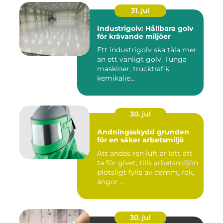
31. jul
Industrigolv: Hållbara golv
för krävande miljöer
Ett industrigolv ska tåla mer
än ett vanligt golv. Tunga
maskiner, trucktrafik,
kemikalie...
30. jul
Andningsskydd grunden
för en säker arbetsmiljö
Att andas ren luft är lätt att
ta för givet, tills arbetsmiljön
plötsligt fylls av damm, rök,
ångor ...
30. jul