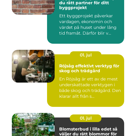
du rätt partner för ditt
byggprojekt
Ett byggprojekt påverkar
vardagen, ekonomin och
värdet på huset under lång
tid framåt. Därför blir v...
01. jul
Röjsåg effektivt verktyg för
skog och trädgård
En Röjsåg är ett av de mest
underskattade verktygen i
både skog och trädgård. Den
klarar allt från s...
01. jul
Blomsterbud i lilla edet så
väljer du rätt blommor för