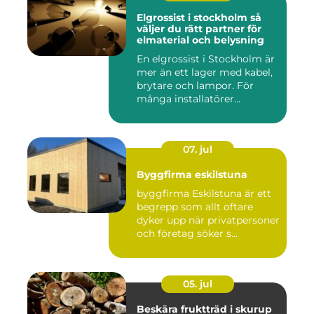
Elgrossist i stockholm så
väljer du rätt partner för
elmaterial och belysning
En elgrossist i Stockholm är
mer än ett lager med kabel,
brytare och lampor. För
många installatörer...
07. jul
Byggfirma eskilstuna
byggfirma Eskilstuna är ett
begrepp som allt oftare
dyker upp när privatpersoner
och företag söker s...
05. jul
Beskära fruktträd i skurup