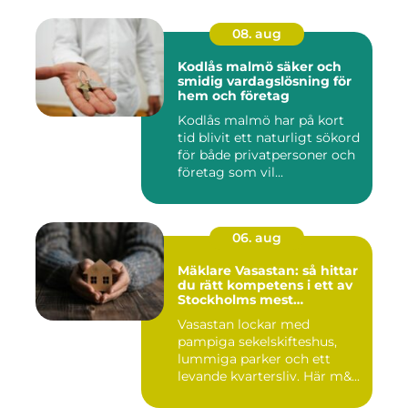
08. aug
Kodlås malmö säker och
smidig vardagslösning för
hem och företag
Kodlås malmö har på kort
tid blivit ett naturligt sökord
för både privatpersoner och
företag som vil...
06. aug
Mäklare Vasastan: så hittar
du rätt kompetens i ett av
Stockholms mest
eftertraktade områden
Vasastan lockar med
pampiga sekelskifteshus,
lummiga parker och ett
levande kvartersliv. Här m&...