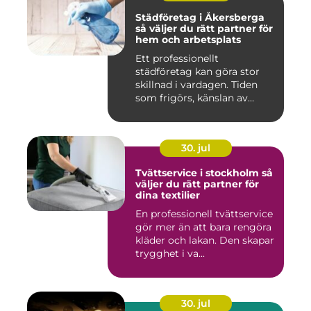
Städföretag i Åkersberga
så väljer du rätt partner för
hem och arbetsplats
Ett professionellt
städföretag kan göra stor
skillnad i vardagen. Tiden
som frigörs, känslan av
ordn...
30. jul
Tvättservice i stockholm så
väljer du rätt partner för
dina textilier
En professionell tvättservice
gör mer än att bara rengöra
kläder och lakan. Den skapar
trygghet i va...
30. jul