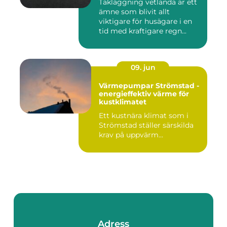
Takläggning vetlanda är ett
ämne som blivit allt
viktigare för husägare i en
tid med kraftigare regn...
09. jun
Värmepumpar Strömstad -
energieffektiv värme för
kustklimatet
Ett kustnära klimat som i
Strömstad ställer särskilda
krav på uppvärm...
Adress