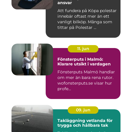
ansvar
Att fundera på Köpa polestar
innebär oftast mer än ett
vanligt bilköp. Många som
tittar på Polestar ...
11. jun
Fönsterputs i Malmö:
Klarare utsikt i vardagen
Fönsterputs Malmö handlar
om mer än bara rena rutor.
wofonsterputs.se visar hur
profe...
09. jun
Takläggning vetlanda för
trygga och hållbara tak