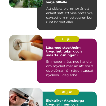
varje tillfälle
Att skicka blommor är ett
enkelt sätt att visa omtanke,
oavsett om mottagaren bor
runt hörnet eller ...
01. jul
Låssmed stockholm
trygghet, teknik och
smarta lösningar i
vardagen
En modern låssmed handlar
om mycket mer än att borra
upp dörrar när någon tappat
nyckeln. I dag arbe...
30. jun
Elektriker Åkersberga
trygg el i hem och