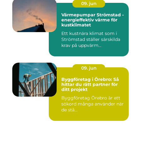
09. jun
Värmepumpar Strömstad -
energieffektiv värme för
kustklimatet
Ett kustnära klimat som i
Strömstad ställer särskilda
krav på uppvärm...
09. jun
Byggföretag i Örebro: Så
hittar du rätt partner för
ditt projekt
Byggföretag Örebro är ett
sökord många använder när
de stå...