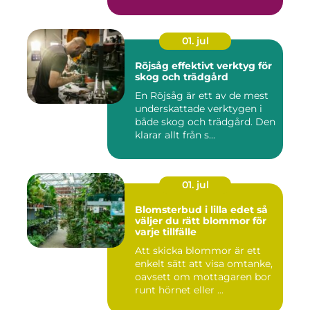
01. jul
Röjsåg effektivt verktyg för
skog och trädgård
En Röjsåg är ett av de mest
underskattade verktygen i
både skog och trädgård. Den
klarar allt från s...
01. jul
Blomsterbud i lilla edet så
väljer du rätt blommor för
varje tillfälle
Att skicka blommor är ett
enkelt sätt att visa omtanke,
oavsett om mottagaren bor
runt hörnet eller ...