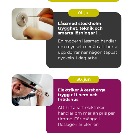
01. jul
Låssmed stockholm
trygghet, teknik och
smarta lösningar i
vardagen
En modern låssmed handlar
om mycket mer än att borra
upp dörrar när någon tappat
nyckeln. I dag arbe...
30. jun
Elektriker Åkersberga
trygg el i hem och
fritidshus
Att hitta rätt elektriker
handlar om mer än pris per
timme. För många i
Roslagen är elen en
förutsät...