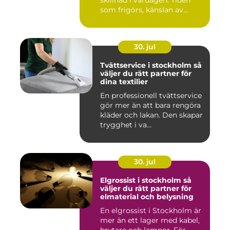
som frigörs, känslan av
ordn...
30. jul
Tvättservice i stockholm så
väljer du rätt partner för
dina textilier
En professionell tvättservice
gör mer än att bara rengöra
kläder och lakan. Den skapar
trygghet i va...
30. jul
Elgrossist i stockholm så
väljer du rätt partner för
elmaterial och belysning
En elgrossist i Stockholm är
mer än ett lager med kabel,
brytare och lampor. För