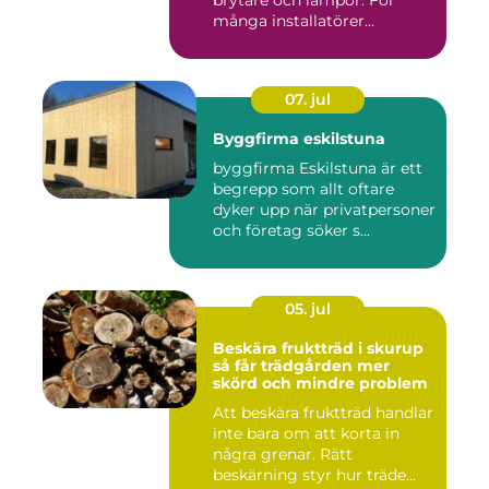
många installatörer...
07. jul
Byggfirma eskilstuna
byggfirma Eskilstuna är ett
begrepp som allt oftare
dyker upp när privatpersoner
och företag söker s...
05. jul
Beskära fruktträd i skurup
så får trädgården mer
skörd och mindre problem
Att beskära fruktträd handlar
inte bara om att korta in
några grenar. Rätt
beskärning styr hur träde...