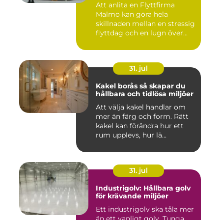
Att anlita en Flyttfirma
Malmö kan göra hela
skillnaden mellan en stressig
flyttdag och en lugn över...
31. jul
Kakel borås så skapar du
hållbara och tidlösa miljöer
Att välja kakel handlar om
mer än färg och form. Rätt
kakel kan förändra hur ett
rum upplevs, hur lä...
31. jul
Industrigolv: Hållbara golv
för krävande miljöer
Ett industrigolv ska tåla mer
än ett vanligt golv. Tunga