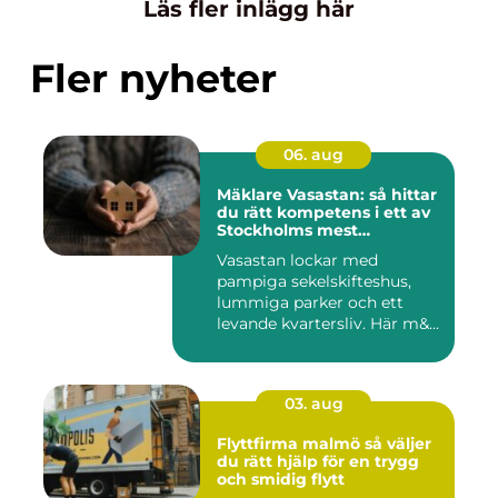
Läs fler inlägg här
Fler nyheter
06. aug
Mäklare Vasastan: så hittar
du rätt kompetens i ett av
Stockholms mest
eftertraktade områden
Vasastan lockar med
pampiga sekelskifteshus,
lummiga parker och ett
levande kvartersliv. Här m&...
03. aug
Flyttfirma malmö så väljer
du rätt hjälp för en trygg
och smidig flytt