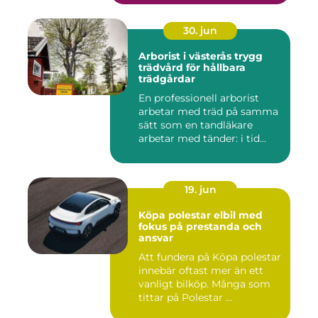
30. jun
Arborist i västerås trygg
trädvård för hållbara
trädgårdar
En professionell arborist
arbetar med träd på samma
sätt som en tandläkare
arbetar med tänder: i tid...
19. jun
Köpa polestar elbil med
fokus på prestanda och
ansvar
Att fundera på Köpa polestar
innebär oftast mer än ett
vanligt bilköp. Många som
tittar på Polestar ...