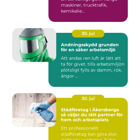
maskiner, trucktrafik,
kemikalie...
30. jul
Andningsskydd grunden
för en säker arbetsmiljö
Att andas ren luft är lätt att
ta för givet, tills arbetsmiljön
plötsligt fylls av damm, rök,
ångor ...
30. jul
Städföretag i Åkersberga
så väljer du rätt partner för
hem och arbetsplats
Ett professionellt
städföretag kan göra stor
skillnad i vardagen. Tiden