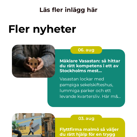
Läs fler inlägg här
Fler nyheter
06. aug
Mäklare Vasastan: så hittar
du rätt kompetens i ett av
Stockholms mest
eftertraktade områden
Vasastan lockar med
pampiga sekelskifteshus,
lummiga parker och ett
levande kvartersliv. Här m&...
03. aug
Flyttfirma malmö så väljer
du rätt hjälp för en trygg