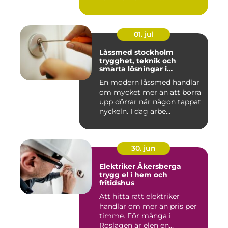
01. jul
Låssmed stockholm
trygghet, teknik och
smarta lösningar i
vardagen
En modern låssmed handlar
om mycket mer än att borra
upp dörrar när någon tappat
nyckeln. I dag arbe...
30. jun
Elektriker Åkersberga
trygg el i hem och
fritidshus
Att hitta rätt elektriker
handlar om mer än pris per
timme. För många i
Roslagen är elen en