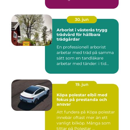
förutsät...
30. jun
Arborist i västerås trygg
trädvård för hållbara
trädgårdar
En professionell arborist
arbetar med träd på samma
sätt som en tandläkare
arbetar med tänder: i tid...
19. jun
Köpa polestar elbil med
fokus på prestanda och
ansvar
Att fundera på Köpa polestar
innebär oftast mer än ett
vanligt bilköp. Många som
tittar på Polestar ...