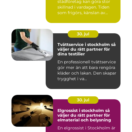
städföretag kan göra stor
skillnad i vardagen. Tiden
som frigörs, känslan av
ordn...
30. jul
Tvättservice i stockholm så
väljer du rätt partner för
dina textilier
En professionell tvättservice
gör mer än att bara rengöra
kläder och lakan. Den skapar
trygghet i va...
30. jul
Elgrossist i stockholm så
väljer du rätt partner för
elmaterial och belysning
En elgrossist i Stockholm är