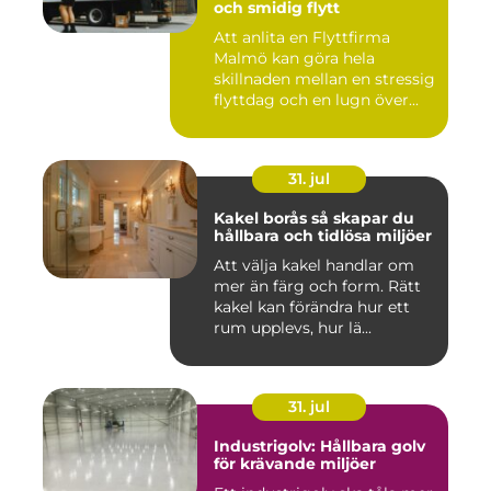
och smidig flytt
Att anlita en Flyttfirma
Malmö kan göra hela
skillnaden mellan en stressig
flyttdag och en lugn över...
31. jul
Kakel borås så skapar du
hållbara och tidlösa miljöer
Att välja kakel handlar om
mer än färg och form. Rätt
kakel kan förändra hur ett
rum upplevs, hur lä...
31. jul
Industrigolv: Hållbara golv
för krävande miljöer