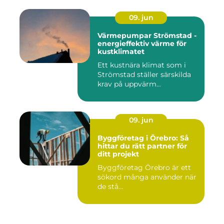
09. jun
Värmepumpar Strömstad -
energieffektiv värme för
kustklimatet
Ett kustnära klimat som i
Strömstad ställer särskilda
krav på uppvärm...
09. jun
Byggföretag i Örebro: Så
hittar du rätt partner för
ditt projekt
Byggföretag Örebro är ett
sökord många använder när
de stå...