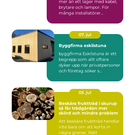
mer än ett lager med kabel,
brytare och lampor. För
många installatörer...
07. jul
Byggfirma eskilstuna
byggfirma Eskilstuna är ett
begrepp som allt oftare
dyker upp när privatpersoner
och företag söker s...
05. jul
Beskära fruktträd i skurup
så får trädgården mer
skörd och mindre problem
Att beskära fruktträd handlar
inte bara om att korta in
några grenar. Rätt