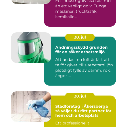
Ett industrigolv ska tåla mer
än ett vanligt golv. Tunga
maskiner, trucktrafik,
kemikalie...
30. jul
Andningsskydd grunden
för en säker arbetsmiljö
Att andas ren luft är lätt att
ta för givet, tills arbetsmiljön
plötsligt fylls av damm, rök,
ångor ...
30. jul
Städföretag i Åkersberga
så väljer du rätt partner för
hem och arbetsplats
Ett professionellt