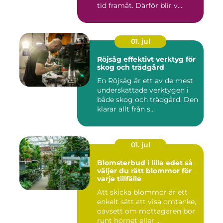
tid framåt. Därför blir v...
01. jul
Röjsåg effektivt verktyg för
skog och trädgård
En Röjsåg är ett av de mest
underskattade verktygen i
både skog och trädgård. Den
klarar allt från s...
01. jul
Blomsterbud i lilla edet så
väljer du rätt blommor för
varje tillfälle
Att skicka blommor är ett
enkelt sätt att visa omtanke,
oavsett om mottagaren bor
runt hörnet eller ...