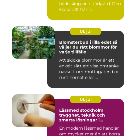
både skog och trädgård. Den
klarar allt från s...
01. jul
Blomsterbud i lilla edet så
väljer du rätt blommor för
varje tillfälle
Att skicka blommor är ett
enkelt sätt att visa omtanke,
oavsett om mottagaren bor
runt hörnet eller ...
01. jul
Låssmed stockholm
trygghet, teknik och
smarta lösningar i
vardagen
En modern låssmed handlar
om mycket mer än att borra