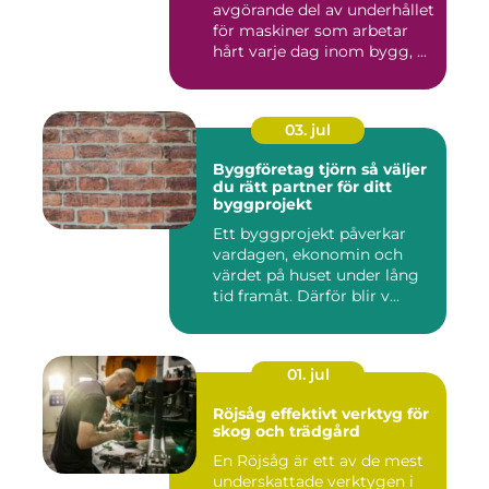
avgörande del av underhållet
för maskiner som arbetar
hårt varje dag inom bygg, ...
03. jul
Byggföretag tjörn så väljer
du rätt partner för ditt
byggprojekt
Ett byggprojekt påverkar
vardagen, ekonomin och
värdet på huset under lång
tid framåt. Därför blir v...
01. jul
Röjsåg effektivt verktyg för
skog och trädgård
En Röjsåg är ett av de mest
underskattade verktygen i