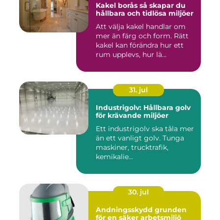
Kakel borås så skapar du
hållbara och tidlösa miljöer
Att välja kakel handlar om
mer än färg och form. Rätt
kakel kan förändra hur ett
rum upplevs, hur lä...
31. jul
Industrigolv: Hållbara golv
för krävande miljöer
Ett industrigolv ska tåla mer
än ett vanligt golv. Tunga
maskiner, trucktrafik,
kemikalie...
30. jul
Andningsskydd grunden
för en säker arbetsmiljö