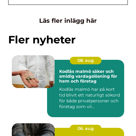
Läs fler inlägg här
Fler nyheter
08. aug
Kodlås malmö säker och
smidig vardagslösning för
hem och företag
Kodlås malmö har på kort
tid blivit ett naturligt sökord
för både privatpersoner och
företag som vil...
06. aug