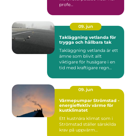
profe...
09. jun
Takläggning vetlanda för
trygga och hållbara tak
Takläggning vetlanda är ett
ämne som blivit allt
viktigare för husägare i en
tid med kraftigare regn...
09. jun
Värmepumpar Strömstad -
energieffektiv värme för
kustklimatet
Ett kustnära klimat som i
Strömstad ställer särskilda
krav på uppvärm...