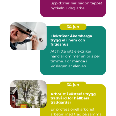
upp dörrar när någon tappat
nyckeln. I dag arbe...
30. jun
Elektriker Åkersberga
trygg el i hem och
fritidshus
Att hitta rätt elektriker
handlar om mer än pris per
timme. För många i
Roslagen är elen en
förutsät...
30. jun
Arborist i västerås trygg
trädvård för hållbara
trädgårdar
En professionell arborist
arbetar med träd på samma