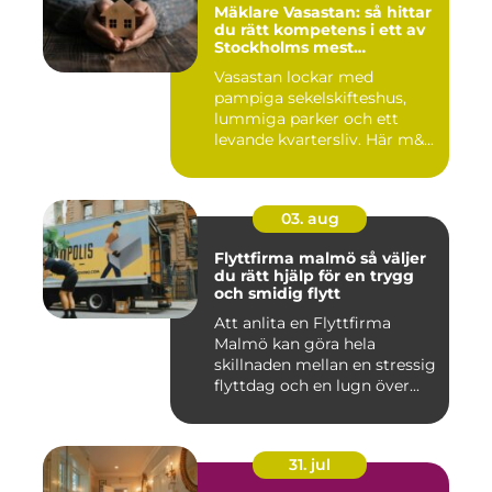
Mäklare Vasastan: så hittar
du rätt kompetens i ett av
Stockholms mest
eftertraktade områden
Vasastan lockar med
pampiga sekelskifteshus,
lummiga parker och ett
levande kvartersliv. Här m&...
03. aug
Flyttfirma malmö så väljer
du rätt hjälp för en trygg
och smidig flytt
Att anlita en Flyttfirma
Malmö kan göra hela
skillnaden mellan en stressig
flyttdag och en lugn över...
31. jul