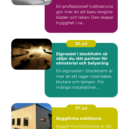
En professionell tvättservice
gör mer än att bara rengöra
kläder och lakan. Den skapar
trygghet i va...
30. jul
Elgrossist i stockholm så
väljer du rätt partner för
elmaterial och belysning
En elgrossist i Stockholm är
mer än ett lager med kabel,
brytare och lampor. För
många installatörer...
07. jul
Byggfirma eskilstuna
byggfirma Eskilstuna är ett