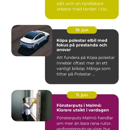
sätt som en tandläkare
arbetar med tänder: i tid...
19. jun
Köpa polestar elbil med
fokus på prestanda och
ansvar
Att fundera på Köpa polestar
innebär oftast mer än ett
vanligt bilköp. Många som
tittar på Polestar ...
11. jun
Fönsterputs i Malmö:
Klarare utsikt i vardagen
Fönsterputs Malmö handlar
om mer än bara rena rutor.
wofonsterputs.se visar hur