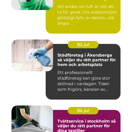
Att andas ren luft är lätt att
ta för givet, tills arbetsmiljön
plötsligt fylls av damm, rök,
ångor ...
30. jul
Städföretag i Åkersberga
så väljer du rätt partner för
hem och arbetsplats
Ett professionellt
städföretag kan göra stor
skillnad i vardagen. Tiden
som frigörs, känslan av
ordn...
30. jul
Tvättservice i stockholm så
väljer du rätt partner för
dina textilier