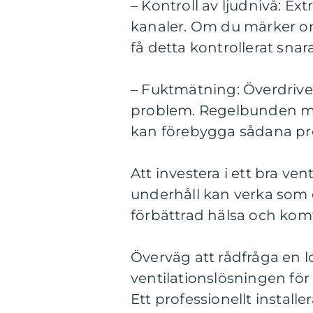
– Kontroll av ljudnivå: Ex
kanaler. Om du märker onor
få detta kontrollerat snara
– Fuktmätning: Överdriven
problem. Regelbunden mä
kan förebygga sådana pr
Att investera i ett bra v
underhåll kan verka som
förbättrad hälsa och komf
Överväg att rådfråga en lo
ventilationslösningen för
Ett professionellt install