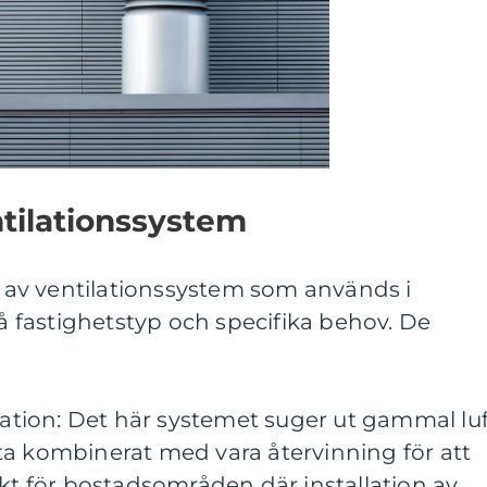
ntilationssystem
er av ventilationssystem som används i
fastighetstyp och specifika behov. De
ilation: Det här systemet suger ut gammal lu
ta kombinerat med vara återvinning för att
ekt för bostadsområden där installation av