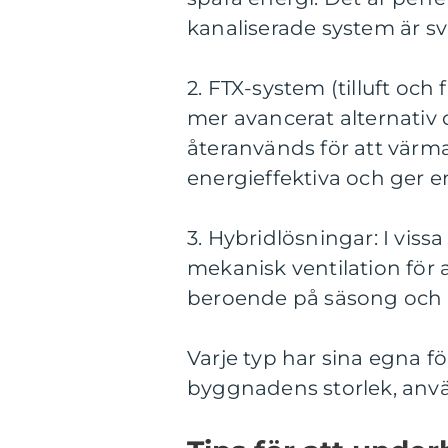
kanaliserade system är sv
2. FTX-system (tilluft och
mer avancerat alternativ d
återanvänds för att värma
energieffektiva och ger en
3. Hybridlösningar: I vis
mekanisk ventilation för a
beroende på säsong och s
Varje typ har sina egna 
byggnadens storlek, anvä