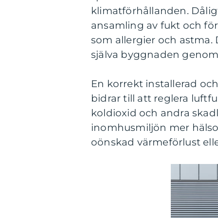
klimatförhållanden. Dålig
ansamling av fukt och fö
som allergier och astma. 
själva byggnaden genom f
En korrekt installerad oc
bidrar till att reglera lu
koldioxid och andra skad
inomhusmiljön mer hälsos
oönskad värmeförlust elle