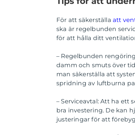
Tips för att under
För att säkerställa
att ven
ska är regelbunden servic
för att hålla ditt ventilat
– Regelbunden rengöring:
damm och smuts över tid
man säkerställa att syste
spridning av luftburna par
– Serviceavtal: Att ha ett
bra investering. De kan h
justeringar för att föreb