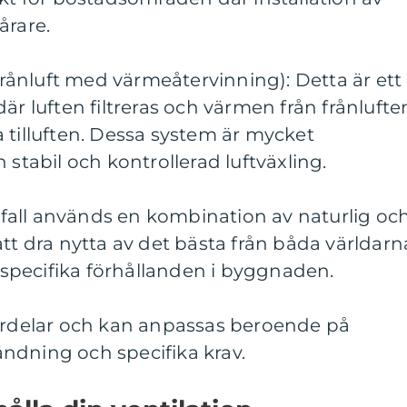
årare.
 frånluft med värmeåtervinning): Detta är ett
är luften filtreras och värmen från frånlufte
 tilluften. Dessa system är mycket
 stabil och kontrollerad luftväxling.
sa fall används en kombination av naturlig oc
tt dra nytta av det bästa från båda världarn
pecifika förhållanden i byggnaden.
fördelar och kan anpassas beroende på
ndning och specifika krav.