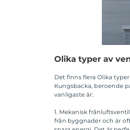
Olika typer av ve
Det finns flera Olika typ
Kungsbacka, beroende på 
vanligaste är:
1. Mekanisk frånluftsvent
från byggnader och är of
spara energi. Det är perf