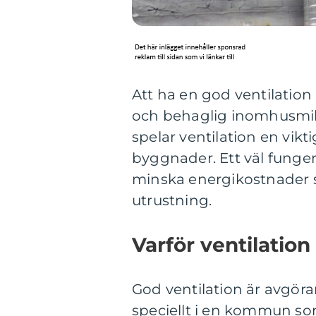
Att ha en god ventilation
och behaglig inomhusmilj
spelar ventilation en vikt
byggnader. Ett väl funger
minska energikostnader 
utrustning.
Varför ventilation
God ventilation är avgöra
speciellt i en kommun s