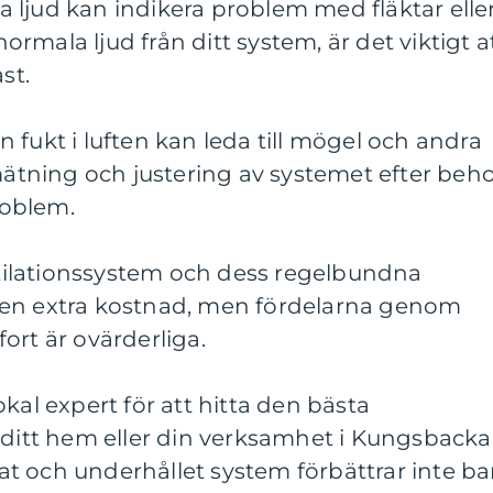
tra ljud kan indikera problem med fläktar elle
mala ljud från ditt system, är det viktigt a
st.
 fukt i luften kan leda till mögel och andra
tning och justering av systemet efter beh
oblem.
entilationssystem och dess regelbundna
 en extra kostnad, men fördelarna genom
ort är ovärderliga.
kal expert för att hitta den bästa
 ditt hem eller din verksamhet i Kungsbacka
erat och underhållet system förbättrar inte ba