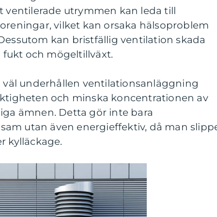
t ventilerade utrymmen kan leda till
roreningar, vilket kan orsaka hälsoproblem
Dessutom kan bristfällig ventilation skada
ukt och mögeltillväxt.
h väl underhållen ventilationsanläggning
ftfuktigheten och minska koncentrationen av
liga ämnen. Detta gör inte bara
am utan även energieffektiv, då man slipp
r kylläckage.