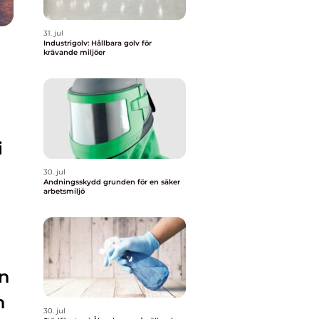
31. jul
Industrigolv: Hållbara golv för
krävande miljöer
i
30. jul
Andningsskydd grunden för en säker
arbetsmiljö
en
n
30. jul