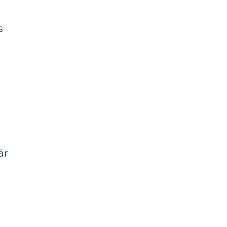
s
är
.