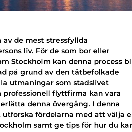
n av de mest stressfyllda
rsons liv. För de som bor eller
inom Stockholm kan denna process bl
d på grund av den tätbefolkade
lla utmaningar som stadslivet
n professionell flyttfirma kan vara
derlätta denna övergång. I denna
t utforska fördelarna med att välja 
 Stockholm samt ge tips för hur du ka