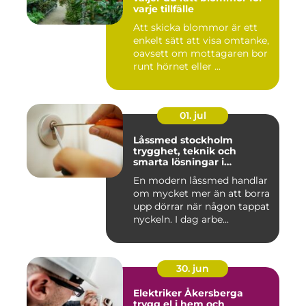
varje tillfälle
Att skicka blommor är ett
enkelt sätt att visa omtanke,
oavsett om mottagaren bor
runt hörnet eller ...
01. jul
Låssmed stockholm
trygghet, teknik och
smarta lösningar i
vardagen
En modern låssmed handlar
om mycket mer än att borra
upp dörrar när någon tappat
nyckeln. I dag arbe...
30. jun
Elektriker Åkersberga
trygg el i hem och