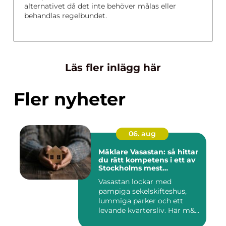
alternativet då det inte behöver målas eller
behandlas regelbundet.
Läs fler inlägg här
Fler nyheter
06. aug
Mäklare Vasastan: så hittar
du rätt kompetens i ett av
Stockholms mest
eftertraktade områden
Vasastan lockar med
pampiga sekelskifteshus,
lummiga parker och ett
levande kvartersliv. Här m&...