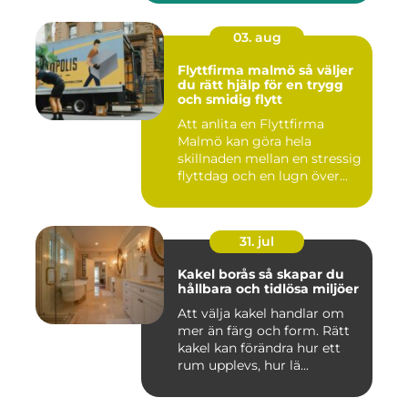
03. aug
Flyttfirma malmö så väljer
du rätt hjälp för en trygg
och smidig flytt
Att anlita en Flyttfirma
Malmö kan göra hela
skillnaden mellan en stressig
flyttdag och en lugn över...
31. jul
Kakel borås så skapar du
hållbara och tidlösa miljöer
Att välja kakel handlar om
mer än färg och form. Rätt
kakel kan förändra hur ett
rum upplevs, hur lä...