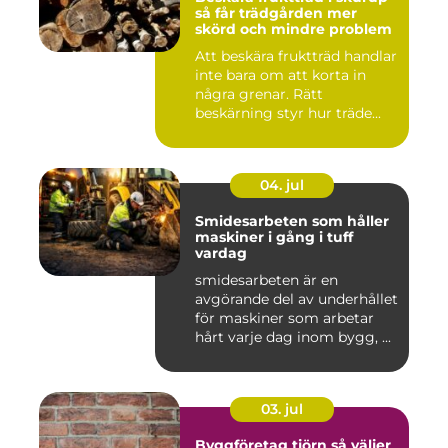
så får trädgården mer
skörd och mindre problem
Att beskära fruktträd handlar
inte bara om att korta in
några grenar. Rätt
beskärning styr hur träde...
04. jul
Smidesarbeten som håller
maskiner i gång i tuff
vardag
smidesarbeten är en
avgörande del av underhållet
för maskiner som arbetar
hårt varje dag inom bygg, ...
03. jul
Byggföretag tjörn så väljer