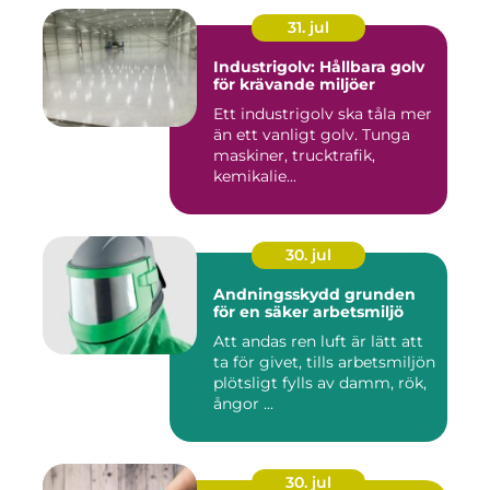
31. jul
Industrigolv: Hållbara golv
för krävande miljöer
Ett industrigolv ska tåla mer
än ett vanligt golv. Tunga
maskiner, trucktrafik,
kemikalie...
30. jul
Andningsskydd grunden
för en säker arbetsmiljö
Att andas ren luft är lätt att
ta för givet, tills arbetsmiljön
plötsligt fylls av damm, rök,
ångor ...
30. jul