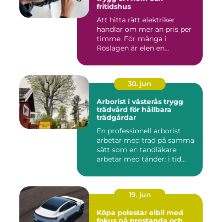
fritidshus
Att hitta rätt elektriker
handlar om mer än pris per
timme. För många i
Roslagen är elen en
förutsät...
30. jun
Arborist i västerås trygg
trädvård för hållbara
trädgårdar
En professionell arborist
arbetar med träd på samma
sätt som en tandläkare
arbetar med tänder: i tid...
19. jun
Köpa polestar elbil med
fokus på prestanda och