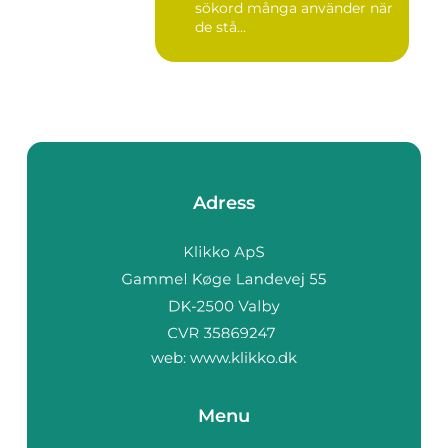
sökord många använder när
de stå...
Adress
web:
www.klikko.dk
Menu