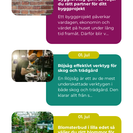
du rätt partner för ditt
byggprojekt
Ett byggprojekt påverkar
vardagen, ekonomin och
värdet på huset under lång
tid framåt. Därför blir v...
01. jul
Röjsåg effektivt verktyg för
skog och trädgård
En Röjsåg är ett av de mest
underskattade verktygen i
både skog och trädgård. Den
klarar allt från s...
01. jul
Blomsterbud i lilla edet så
väljer du rätt blommor för