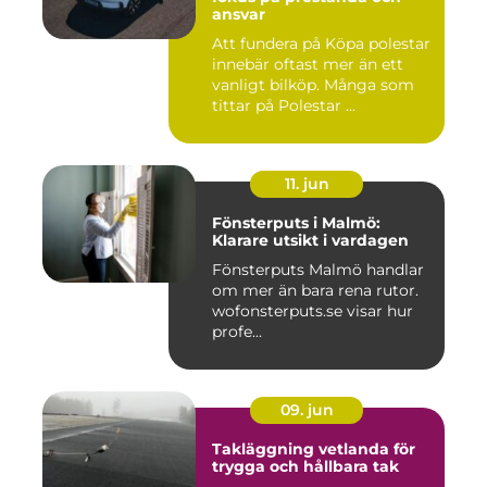
ansvar
Att fundera på Köpa polestar
innebär oftast mer än ett
vanligt bilköp. Många som
tittar på Polestar ...
11. jun
Fönsterputs i Malmö:
Klarare utsikt i vardagen
Fönsterputs Malmö handlar
om mer än bara rena rutor.
wofonsterputs.se visar hur
profe...
09. jun
Takläggning vetlanda för
trygga och hållbara tak