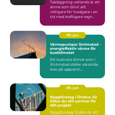
Takläggning vetlanda är ett
ämne som blivit allt
viktigare för husägare i en
tid med kraftigare regn...
09. jun
Värmepumpar Strömstad -
energieffektiv värme för
kustklimatet
Ett kustnära klimat som i
Strömstad ställer särskilda
krav på uppvärm...
09. jun
Byggföretag i Örebro: Så
hittar du rätt partner för
ditt projekt
Byggföretag Örebro är ett