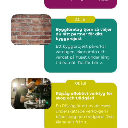
03. jul
Byggföretag tjörn så väljer
du rätt partner för ditt
byggprojekt
Ett byggprojekt påverkar
vardagen, ekonomin och
värdet på huset under lång
tid framåt. Därför blir v...
01. jul
Röjsåg effektivt verktyg för
skog och trädgård
En Röjsåg är ett av de mest
underskattade verktygen i
både skog och trädgård. Den
klarar allt från s...