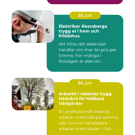
30. jun
Elektriker Åkersberga
trygg el i hem och
fritidshus
Att hitta rätt elektriker
handlar om mer än pris per
timme. För många i
Roslagen är elen en
förutsät...
30. jun
Arborist i västerås trygg
trädvård för hållbara
trädgårdar
En professionell arborist
arbetar med träd på samma
sätt som en tandläkare
arbetar med tänder: i tid...