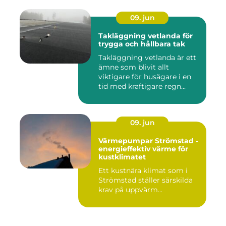
09. jun
Takläggning vetlanda för
trygga och hållbara tak
Takläggning vetlanda är ett
ämne som blivit allt
viktigare för husägare i en
tid med kraftigare regn...
09. jun
Värmepumpar Strömstad -
energieffektiv värme för
kustklimatet
Ett kustnära klimat som i
Strömstad ställer särskilda
krav på uppvärm...