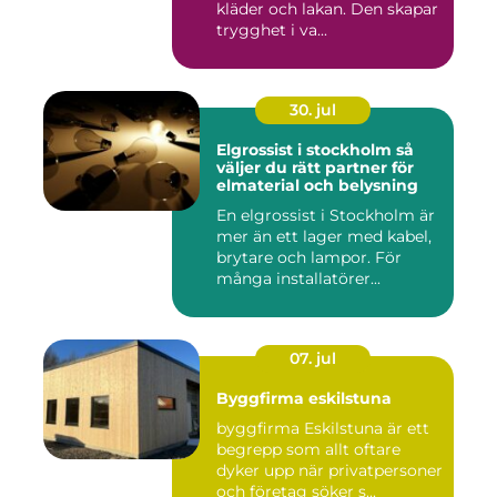
kläder och lakan. Den skapar
trygghet i va...
30. jul
Elgrossist i stockholm så
väljer du rätt partner för
elmaterial och belysning
En elgrossist i Stockholm är
mer än ett lager med kabel,
brytare och lampor. För
många installatörer...
07. jul
Byggfirma eskilstuna
byggfirma Eskilstuna är ett
begrepp som allt oftare
dyker upp när privatpersoner
och företag söker s...