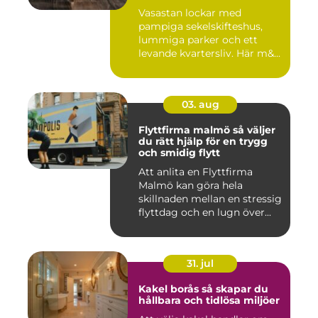
eftertraktade områden
Vasastan lockar med
pampiga sekelskifteshus,
lummiga parker och ett
levande kvartersliv. Här m&...
03. aug
Flyttfirma malmö så väljer
du rätt hjälp för en trygg
och smidig flytt
Att anlita en Flyttfirma
Malmö kan göra hela
skillnaden mellan en stressig
flyttdag och en lugn över...
31. jul
Kakel borås så skapar du
hållbara och tidlösa miljöer