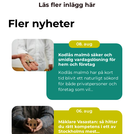
Läs fler inlägg här
Fler nyheter
08. aug
Kodlås malmö säker och
smidig vardagslösning för
hem och företag
Kodlås malmö har på kort
tid blivit ett naturligt sökord
för både privatpersoner och
företag som vil...
06. aug
Mäklare Vasastan: så hittar
du rätt kompetens i ett av
Stockholms mest