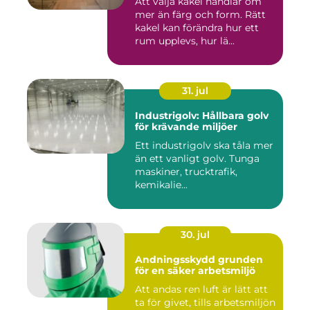
Att välja kakel handlar om
mer än färg och form. Rätt
kakel kan förändra hur ett
rum upplevs, hur lä...
31. jul
Industrigolv: Hållbara golv
för krävande miljöer
Ett industrigolv ska tåla mer
än ett vanligt golv. Tunga
maskiner, trucktrafik,
kemikalie...
30. jul
Andningsskydd grunden
för en säker arbetsmiljö
Att andas ren luft är lätt att
ta för givet, tills arbetsmiljön