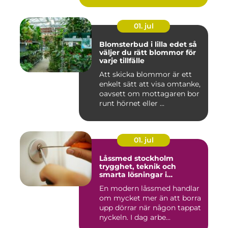
01. jul
Blomsterbud i lilla edet så
väljer du rätt blommor för
varje tillfälle
Att skicka blommor är ett
enkelt sätt att visa omtanke,
oavsett om mottagaren bor
runt hörnet eller ...
01. jul
Låssmed stockholm
trygghet, teknik och
smarta lösningar i
vardagen
En modern låssmed handlar
om mycket mer än att borra
upp dörrar när någon tappat
nyckeln. I dag arbe...