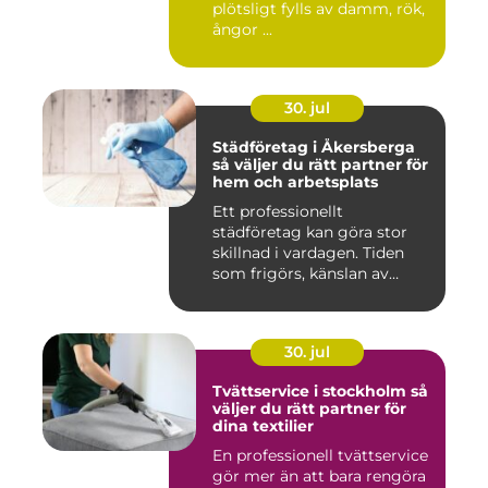
plötsligt fylls av damm, rök,
ångor ...
30. jul
Städföretag i Åkersberga
så väljer du rätt partner för
hem och arbetsplats
Ett professionellt
städföretag kan göra stor
skillnad i vardagen. Tiden
som frigörs, känslan av
ordn...
30. jul
Tvättservice i stockholm så
väljer du rätt partner för
dina textilier
En professionell tvättservice
gör mer än att bara rengöra