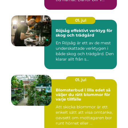
01. jul
Röjsåg effektivt verktyg för
skog och trädgård
En Röjsåg är ett av de mest
underskattade verktygen i
både skog och trädgård. Den
klarar allt från s...
01. jul
Blomsterbud i lilla edet så
väljer du rätt blommor för
varje tillfälle
Att skicka blommor är ett
enkelt sätt att visa omtanke,
oavsett om mottagaren bor
runt hörnet eller ...