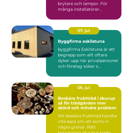
brytare och lampor. För
många installatörer...
07. jul
Byggfirma eskilstuna
byggfirma Eskilstuna är ett
begrepp som allt oftare
dyker upp när privatpersoner
och företag söker s...
05. jul
Beskära fruktträd i skurup
så får trädgården mer
skörd och mindre problem
Att beskära fruktträd handlar
inte bara om att korta in
några grenar. Rätt
beskärning styr hur träde...