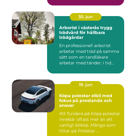
förutsät...
30. jun
Arborist i västerås trygg
trädvård för hållbara
trädgårdar
En professionell arborist
arbetar med träd på samma
sätt som en tandläkare
arbetar med tänder: i tid...
19. jun
Köpa polestar elbil med
fokus på prestanda och
ansvar
Att fundera på Köpa polestar
innebär oftast mer än ett
vanligt bilköp. Många som
tittar på Polestar ...