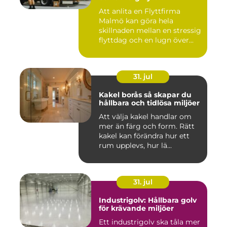
Att anlita en Flyttfirma
Malmö kan göra hela
skillnaden mellan en stressig
flyttdag och en lugn över...
31. jul
Kakel borås så skapar du
hållbara och tidlösa miljöer
Att välja kakel handlar om
mer än färg och form. Rätt
kakel kan förändra hur ett
rum upplevs, hur lä...
31. jul
Industrigolv: Hållbara golv
för krävande miljöer
Ett industrigolv ska tåla mer