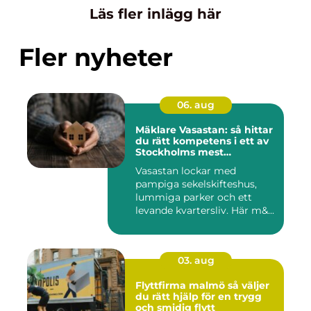
Läs fler inlägg här
Fler nyheter
06. aug
Mäklare Vasastan: så hittar
du rätt kompetens i ett av
Stockholms mest
eftertraktade områden
Vasastan lockar med
pampiga sekelskifteshus,
lummiga parker och ett
levande kvartersliv. Här m&...
03. aug
Flyttfirma malmö så väljer
du rätt hjälp för en trygg
och smidig flytt