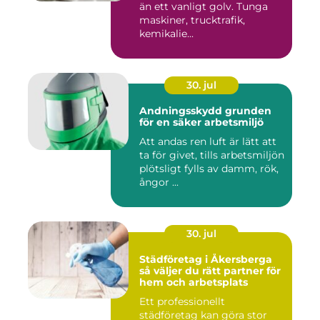
än ett vanligt golv. Tunga
maskiner, trucktrafik,
kemikalie...
30. jul
Andningsskydd grunden
för en säker arbetsmiljö
Att andas ren luft är lätt att
ta för givet, tills arbetsmiljön
plötsligt fylls av damm, rök,
ångor ...
30. jul
Städföretag i Åkersberga
så väljer du rätt partner för
hem och arbetsplats
Ett professionellt
städföretag kan göra stor