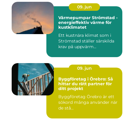
09. jun
Värmepumpar Strömstad -
energieffektiv värme för
kustklimatet
Ett kustnära klimat som i
Strömstad ställer särskilda
krav på uppvärm...
09. jun
Byggföretag i Örebro: Så
hittar du rätt partner för
ditt projekt
Byggföretag Örebro är ett
sökord många använder när
de stå...