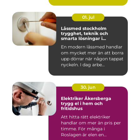
01. jul
Låssmed stockholm
trygghet, teknik och
smarta lösningar i
vardagen
En modern låssmed handlar
om mycket mer än att borra
upp dörrar när någon tappat
nyckeln. I dag arbe...
30. jun
Elektriker Åkersberga
trygg el i hem och
fritidshus
Att hitta rätt elektriker
handlar om mer än pris per
timme. För många i
Roslagen är elen en