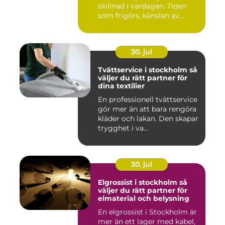
skillnad i vardagen. Tiden
som frigörs, känslan av
ordn...
30. jul
Tvättservice i stockholm så
väljer du rätt partner för
dina textilier
En professionell tvättservice
gör mer än att bara rengöra
kläder och lakan. Den skapar
trygghet i va...
30. jul
Elgrossist i stockholm så
väljer du rätt partner för
elmaterial och belysning
En elgrossist i Stockholm är
mer än ett lager med kabel,