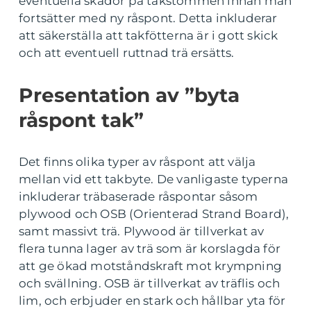
eventuella skador på takstommen innan man
fortsätter med ny råspont. Detta inkluderar
att säkerställa att takfötterna är i gott skick
och att eventuell ruttnad trä ersätts.
Presentation av ”byta
råspont tak”
Det finns olika typer av råspont att välja
mellan vid ett takbyte. De vanligaste typerna
inkluderar träbaserade råspontar såsom
plywood och OSB (Orienterad Strand Board),
samt massivt trä. Plywood är tillverkat av
flera tunna lager av trä som är korslagda för
att ge ökad motståndskraft mot krympning
och svällning. OSB är tillverkat av träflis och
lim, och erbjuder en stark och hållbar yta för