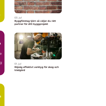
ar
03. jul
Byggföretag tjörn så väljer du rätt
partner för ditt byggprojekt
h
de
og
01. jul
Röjsåg effektivt verktyg för skog och
trädgård
h