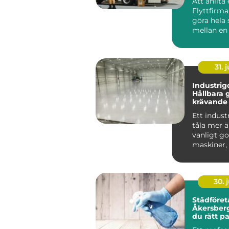
Att anlita
Flyttfirm
göra hela 
mellan en 
flyttdag o
över...
31. j
Industrigo
Hållbara g
krävande 
Ett indust
tåla mer ä
vanligt go
maskiner, 
kemikalie..
30. j
Städföret
Åkersberga så vä
du rätt pa
hem och a