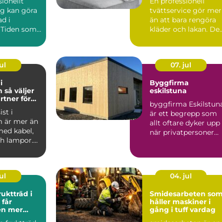
sionellt
En professionell
ag kan göra
tvättservice gör mer
ad i
än att bara rengöra
 Tiden som
kläder och lakan. De
änslan av
skapar trygghet i va..
ul
07. jul
i
Byggfirma
jer
eskilstuna
rtner för
byggfirma Eskilstun
l och
st i
är ett begrepp som
 är mer än
allt oftare dyker upp
med kabel,
när privatpersoner
ch lampor.
och företag söker s...
a
r...
ul
04. jul
ruktträd i
Smidesarbeten so
håller maskiner i
en mer
gång i tuff vardag
h mindre