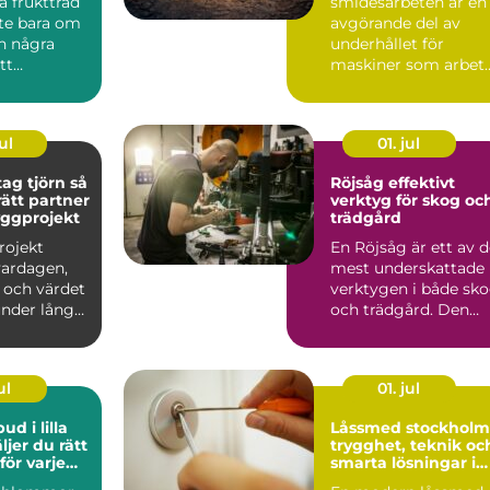
a fruktträd
smidesarbeten är en
nte bara om
avgörande del av
in några
underhållet för
tt
maskiner som arbet
g styr hur
hårt varje dag inom
bygg, ...
ul
01. jul
g tjörn så
Röjsåg effektivt
rätt partner
verktyg för skog oc
byggprojekt
trädgård
rojekt
En Röjsåg är ett av 
vardagen,
mest underskattade
och värdet
verktygen i både sk
under lång
och trädgård. Den
 Därför blir
klarar allt från s...
ul
01. jul
d i lilla
Låssmed stockholm
trygghet, teknik oc
ör varje
smarta lösningar i
vardagen