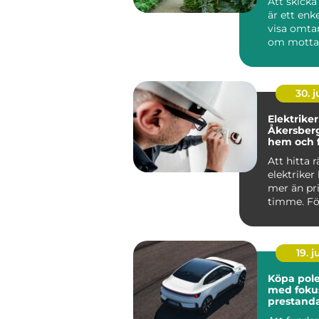
Att skick
är ett enke
visa omta
om motta
runt hörnet
30. 
Elektriker
Åkersberga trygg
hem och f
Att hitta r
elektriker
mer än pri
timme. Fö
Roslagen 
förutsät...
19. 
Köpa polesta
med foku
prestand
ansvar