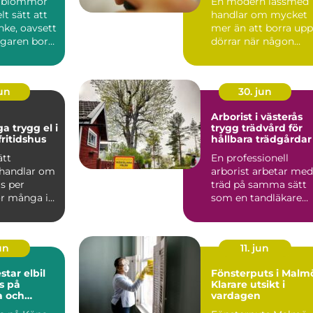
a blommor
En modern låssmed
lt sätt att
handlar om mycket
nke, oavsett
mer än att borra upp
garen bor
dörrar när någon
 eller ...
tappat nyckeln. I dag
arbe...
jun
30. jun
Arborist i västerås
 el i
trygg trädvård för
ritidshus
hållbara trädgårdar
ätt
En professionell
 handlar om
arborist arbetar med
s per
träd på samma sätt
r många i
som en tandläkare
är elen en
arbetar med tänder: 
tid...
jun
11. jun
r elbil
Fönsterputs i Malm
s på
Klarare utsikt i
a och
vardagen