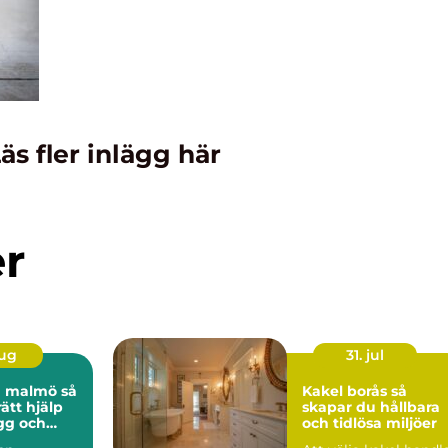
äs fler inlägg här
er
aug
31. jul
 malmö så
Kakel borås så
rätt hjälp
skapar du hållbara
ygg och
och tidlösa miljöer
tt