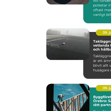
Att funde
polestar i
oftast mer
vanligt bi
som tittar
...
09. 
Takläggn
vetlanda 
och hållb
Takläggni
är ett äm
blivit allt
husägare 
kraftigare 
09. 
Byggföret
Örebro: S
rätt partn
projekt