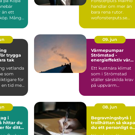
ra på Köpa
Fönsterputs Malmö
nnebär
handlar om mer än
 än ett
bara rena rutor.
lköp. Många
wofonsterputs.se
 på Polestar
visar hur profe...
jun
09. jun
ing
Värmepumpar
för trygga
Strömstad -
ara tak
energieffektiv vär
för kustklimatet
ng vetlanda
Ett kustnära klimat
ne som
som i Strömstad
 viktigare för
ställer särskilda krav
i en tid med
på uppvärm...
regn...
jun
08. jun
ag i
Begravningsbyrå i
å hittar du
trollhättan så skapar
er för ditt
du ett personligt o
tryggt avsked