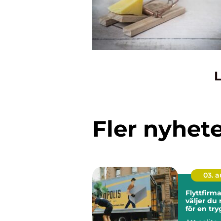
L
Fler nyhet
03. 
Flyttfirma
väljer du 
för en tr
smidig fly