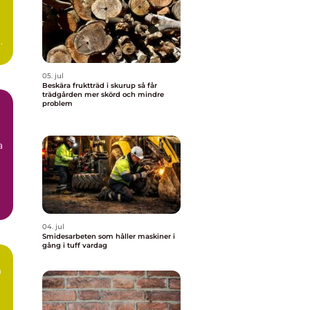
n
.
05. jul
Beskära fruktträd i skurup så får
trädgården mer skörd och mindre
problem
a
04. jul
Smidesarbeten som håller maskiner i
gång i tuff vardag
m