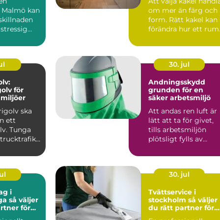
 en
Att välja kakel handl
a Malmö kan
om mer än färg och
skillnaden
form. Rätt kakel kan
stressig
förändra hur ett rum
ch en lugn
upplevs, hur lä...
ul
30. jul
lv:
Andningsskydd
olv för
grunden för en
miljöer
säker arbetsmiljö
rigolv ska
Att andas ren luft är
n ett
lätt att ta för givet,
lv. Tunga
tills arbetsmiljön
trucktrafik,
plötsligt fylls av
.
damm, rök, ångor ...
ul
30. jul
ag i
Tvättservice i
ljer
stockholm så väljer
rtner för
du rätt partner för
rbetsplats
dina textilier