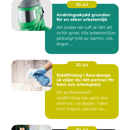
30. jul
Andningsskydd grunden
för en säker arbetsmiljö
Att andas ren luft är lätt att
ta för givet, tills arbetsmiljön
plötsligt fylls av damm, rök,
ångor ...
30. jul
Städföretag i Åkersberga
så väljer du rätt partner för
hem och arbetsplats
Ett professionellt
städföretag kan göra stor
skillnad i vardagen. Tiden
som frigörs, känslan av
ordn...
30. jul