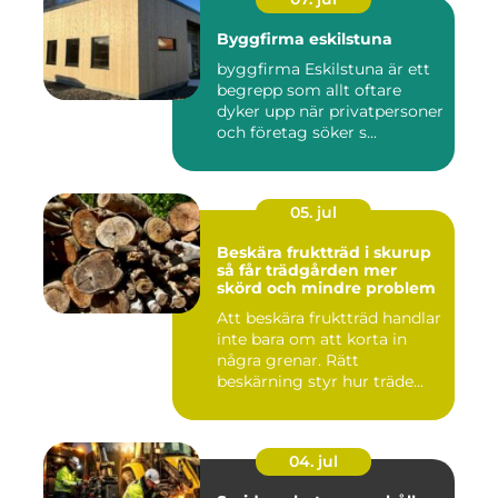
Byggfirma eskilstuna
byggfirma Eskilstuna är ett
begrepp som allt oftare
dyker upp när privatpersoner
och företag söker s...
05. jul
Beskära fruktträd i skurup
så får trädgården mer
skörd och mindre problem
Att beskära fruktträd handlar
inte bara om att korta in
några grenar. Rätt
beskärning styr hur träde...
04. jul