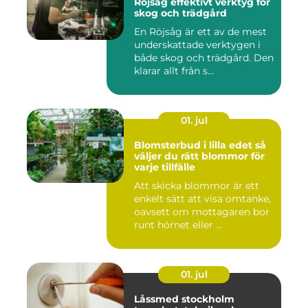
Röjsåg effektivt verktyg för
skog och trädgård
En Röjsåg är ett av de mest
underskattade verktygen i
både skog och trädgård. Den
klarar allt från s...
01. jul
Blomsterbud i lilla edet så
väljer du rätt blommor för
varje tillfälle
Att skicka blommor är ett
enkelt sätt att visa omtanke,
oavsett om mottagaren bor
runt hörnet eller ...
01. jul
Låssmed stockholm