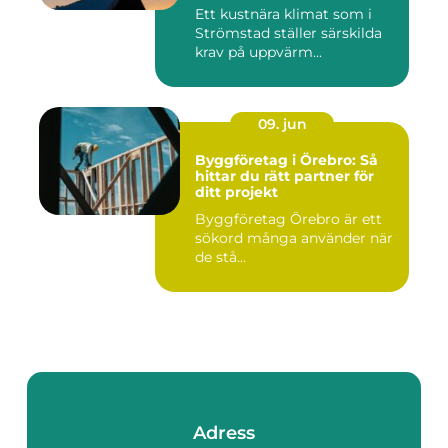
Ett kustnära klimat som i
Strömstad ställer särskilda
krav på uppvärm...
09. jun
Byggföretag i Örebro: Så
hittar du rätt partner för
ditt projekt
Byggföretag Örebro är ett
sökord många använder när
de stå...
Adress