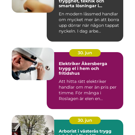
trygghet, teknik och
smarta lösningar i
vardagen
En modern låssmed handlar
om mycket mer än att borra
upp dörrar när någon tappat
nyckeln. I dag arbe...
30. jun
Elektriker Åkersberga
trygg el i hem och
fritidshus
Att hitta rätt elektriker
handlar om mer än pris per
timme. För många i
Roslagen är elen en
förutsät...
30. jun
Arborist i västerås trygg