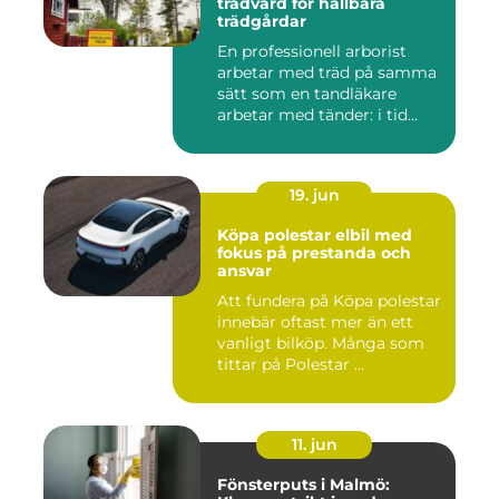
trädvård för hållbara
trädgårdar
En professionell arborist
arbetar med träd på samma
sätt som en tandläkare
arbetar med tänder: i tid...
19. jun
Köpa polestar elbil med
fokus på prestanda och
ansvar
Att fundera på Köpa polestar
innebär oftast mer än ett
vanligt bilköp. Många som
tittar på Polestar ...
11. jun
Fönsterputs i Malmö: