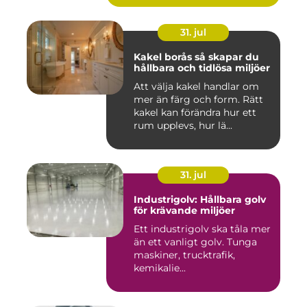
31. jul
Kakel borås så skapar du
hållbara och tidlösa miljöer
Att välja kakel handlar om
mer än färg och form. Rätt
kakel kan förändra hur ett
rum upplevs, hur lä...
31. jul
Industrigolv: Hållbara golv
för krävande miljöer
Ett industrigolv ska tåla mer
än ett vanligt golv. Tunga
maskiner, trucktrafik,
kemikalie...