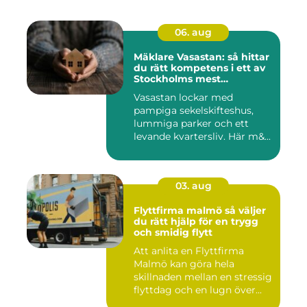
06. aug
Mäklare Vasastan: så hittar
du rätt kompetens i ett av
Stockholms mest
eftertraktade områden
Vasastan lockar med
pampiga sekelskifteshus,
lummiga parker och ett
levande kvartersliv. Här m&...
03. aug
Flyttfirma malmö så väljer
du rätt hjälp för en trygg
och smidig flytt
Att anlita en Flyttfirma
Malmö kan göra hela
skillnaden mellan en stressig
flyttdag och en lugn över...