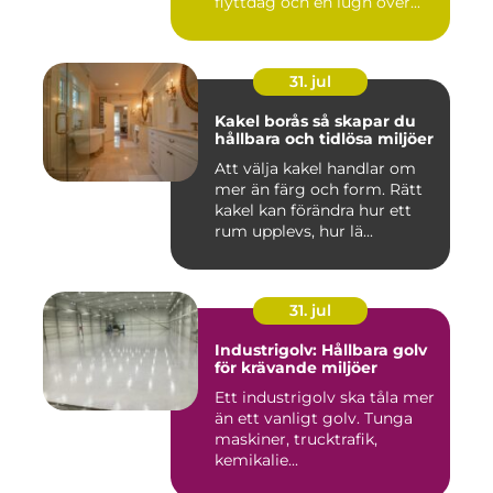
flyttdag och en lugn över...
31. jul
Kakel borås så skapar du
hållbara och tidlösa miljöer
Att välja kakel handlar om
mer än färg och form. Rätt
kakel kan förändra hur ett
rum upplevs, hur lä...
31. jul
Industrigolv: Hållbara golv
för krävande miljöer
Ett industrigolv ska tåla mer
än ett vanligt golv. Tunga
maskiner, trucktrafik,
kemikalie...