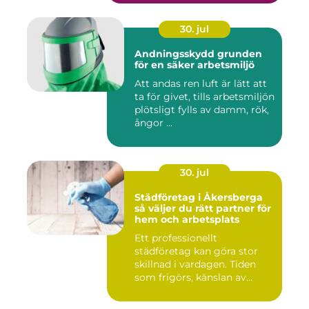
30. jul
Andningsskydd grunden
för en säker arbetsmiljö
Att andas ren luft är lätt att
ta för givet, tills arbetsmiljön
plötsligt fylls av damm, rök,
ångor ...
30. jul
Städföretag i Åkersberga
så väljer du rätt partner för
hem och arbetsplats
Ett professionellt
städföretag kan göra stor
skillnad i vardagen. Tiden
som frigörs, känslan av
ordn...