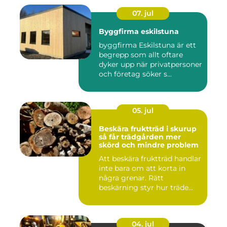
07. jul
Byggfirma eskilstuna
byggfirma Eskilstuna är ett
begrepp som allt oftare
dyker upp när privatpersoner
och företag söker s...
05. jul
Beskära fruktträd i skurup
så får trädgården mer
skörd och mindre problem
Att beskära fruktträd handlar
inte bara om att korta in
några grenar. Rätt
beskärning styr hur träde...
04. jul