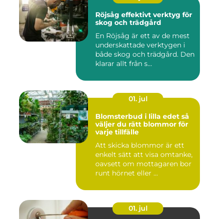
Röjsåg effektivt verktyg för
skog och trädgård
En Röjsåg är ett av de mest
underskattade verktygen i
både skog och trädgård. Den
klarar allt från s...
01. jul
Blomsterbud i lilla edet så
väljer du rätt blommor för
varje tillfälle
Att skicka blommor är ett
enkelt sätt att visa omtanke,
oavsett om mottagaren bor
runt hörnet eller ...
01. jul