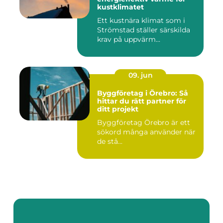
kustklimatet
Ett kustnära klimat som i
Strömstad ställer särskilda
krav på uppvärm...
09. jun
Byggföretag i Örebro: Så
hittar du rätt partner för
ditt projekt
Byggföretag Örebro är ett
sökord många använder när
de stå...