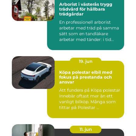
Arborist i västerås trygg
trädvård för hållbara
trädgårdar
En professionell arborist
arbetar med träd på samma
sätt som en tandläkare
arbetar med tänder: i tid...
19. jun
Köpa polestar elbil med
fokus på prestanda och
ansvar
Att fundera på Köpa polestar
innebär oftast mer än ett
vanligt bilköp. Många som
tittar på Polestar ...
11. jun