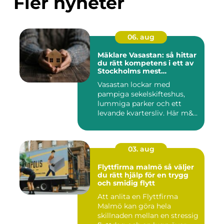
Fler nyheter
06. aug
Mäklare Vasastan: så hittar
du rätt kompetens i ett av
Stockholms mest
eftertraktade områden
Vasastan lockar med
pampiga sekelskifteshus,
lummiga parker och ett
levande kvartersliv. Här m&...
03. aug
Flyttfirma malmö så väljer
du rätt hjälp för en trygg
och smidig flytt
Att anlita en Flyttfirma
Malmö kan göra hela
skillnaden mellan en stressig