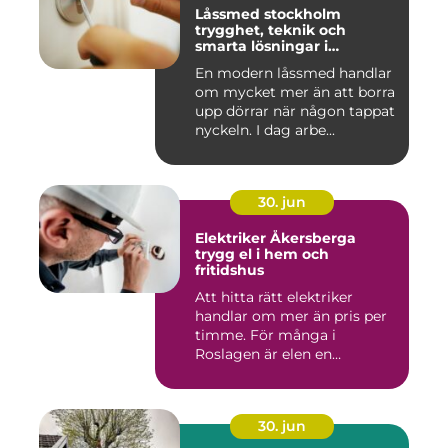
Låssmed stockholm
trygghet, teknik och
smarta lösningar i
vardagen
En modern låssmed handlar
om mycket mer än att borra
upp dörrar när någon tappat
nyckeln. I dag arbe...
30. jun
Elektriker Åkersberga
trygg el i hem och
fritidshus
Att hitta rätt elektriker
handlar om mer än pris per
timme. För många i
Roslagen är elen en
förutsät...
30. jun