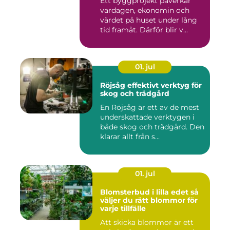
Ett byggprojekt påverkar
vardagen, ekonomin och
värdet på huset under lång
tid framåt. Därför blir v...
01. jul
Röjsåg effektivt verktyg för
skog och trädgård
En Röjsåg är ett av de mest
underskattade verktygen i
både skog och trädgård. Den
klarar allt från s...
01. jul
Blomsterbud i lilla edet så
väljer du rätt blommor för
varje tillfälle
Att skicka blommor är ett