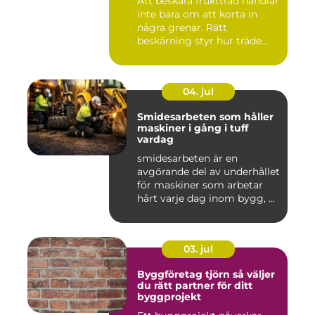
Att beskära fruktträd handlar
inte bara om att korta in
några grenar. Rätt
beskärning styr hur träde...
04. jul
Smidesarbeten som håller
maskiner i gång i tuff
vardag
smidesarbeten är en
avgörande del av underhållet
för maskiner som arbetar
hårt varje dag inom bygg, ...
03. jul
Byggföretag tjörn så väljer
du rätt partner för ditt
byggprojekt