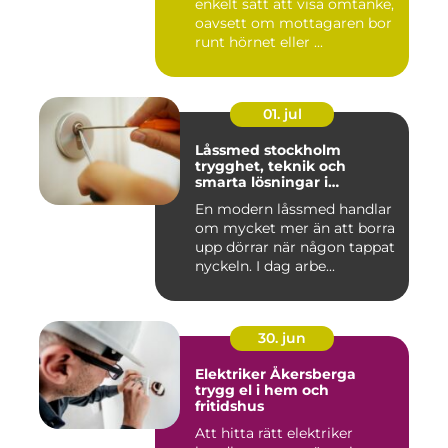
enkelt sätt att visa omtanke,
oavsett om mottagaren bor
runt hörnet eller ...
01. jul
Låssmed stockholm
trygghet, teknik och
smarta lösningar i
vardagen
En modern låssmed handlar
om mycket mer än att borra
upp dörrar när någon tappat
nyckeln. I dag arbe...
30. jun
Elektriker Åkersberga
trygg el i hem och
fritidshus
Att hitta rätt elektriker