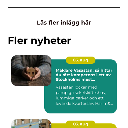
Läs fler inlägg här
Fler nyheter
06. aug
Mäklare Vasastan: så hittar
du rätt kompetens i ett av
Stockholms mest
eftertraktade områden
Vasastan lockar med
pampiga sekelskifteshus,
lummiga parker och ett
levande kvartersliv. Här m&...
03. aug