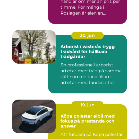
handlar om mer än pris per
timme. För många i
Roslagen är elen en
förutsät...
30. jun
Arborist i västerås trygg
trädvård för hållbara
trädgårdar
En professionell arborist
arbetar med träd på samma
sätt som en tandläkare
arbetar med tänder: i tid...
19. jun
Köpa polestar elbil med
fokus på prestanda och
ansvar
Att fundera på Köpa polestar