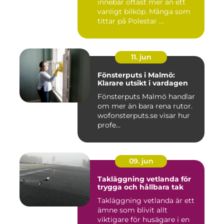
innebär oftast mer än ett
vanligt bilköp. Många som
tittar på Polestar ...
11. jun
Fönsterputs i Malmö:
Klarare utsikt i vardagen
Fönsterputs Malmö handlar
om mer än bara rena rutor.
wofonsterputs.se visar hur
profe...
09. jun
Takläggning vetlanda för
trygga och hållbara tak
Takläggning vetlanda är ett
ämne som blivit allt
viktigare för husägare i en