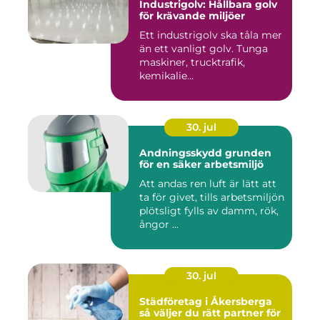
Industrigolv: Hållbara golv
för krävande miljöer
Ett industrigolv ska tåla mer
än ett vanligt golv. Tunga
maskiner, trucktrafik,
kemikalie...
30. jul
Andningsskydd grunden
för en säker arbetsmiljö
Att andas ren luft är lätt att
ta för givet, tills arbetsmiljön
plötsligt fylls av damm, rök,
ångor ...
30. jul
Städföretag i Åkersberga
så väljer du rätt partner för