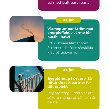
tid med kraftigare regn...
09. jun
Värmepumpar Strömstad -
energieffektiv värme för
kustklimatet
Ett kustnära klimat som i
Strömstad ställer särskilda
krav på uppvärm...
09. jun
Byggföretag i Örebro: Så
hittar du rätt partner för
ditt projekt
Byggföretag Örebro är ett
sökord många använder när
de stå...