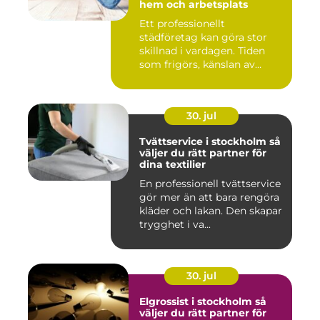
hem och arbetsplats
Ett professionellt
städföretag kan göra stor
skillnad i vardagen. Tiden
som frigörs, känslan av
ordn...
30. jul
Tvättservice i stockholm så
väljer du rätt partner för
dina textilier
En professionell tvättservice
gör mer än att bara rengöra
kläder och lakan. Den skapar
trygghet i va...
30. jul
Elgrossist i stockholm så
väljer du rätt partner för