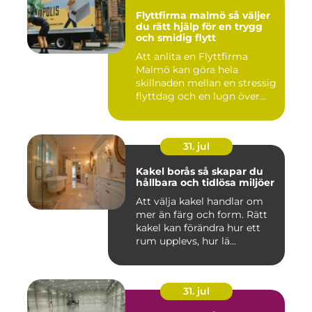
Flyttfirma malmö så väljer
du rätt hjälp för en trygg
och smidig flytt
Att anlita en Flyttfirma
Malmö kan göra hela
skillnaden mellan en stressig
flyttdag och en lugn över...
31. jul
Kakel borås så skapar du
hållbara och tidlösa miljöer
Att välja kakel handlar om
mer än färg och form. Rätt
kakel kan förändra hur ett
rum upplevs, hur lä...
31. jul