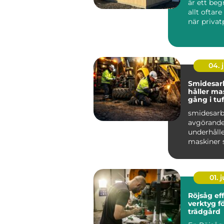
är ett be
allt oftar
när priva
och företag
04. j
Smidesar
håller ma
gång i tu
smidesarb
avgörande
underhålle
maskiner 
hårt varj
bygg, ...
01. j
Röjsåg effektivt
verktyg f
trädgård