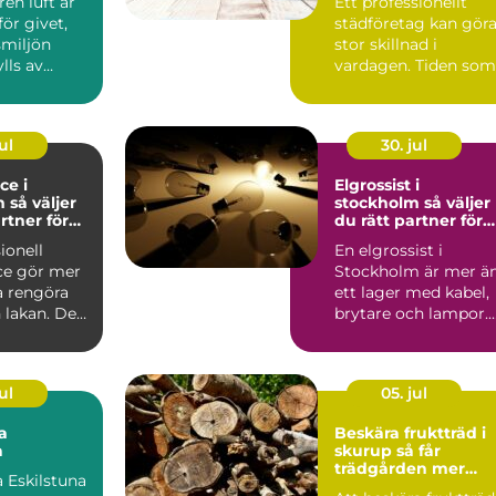
ren luft är
Ett professionellt
 för givet,
städföretag kan gör
tsmiljön
stor skillnad i
ylls av
vardagen. Tiden som
 ångor ...
frigörs, känslan av
ordn...
ul
30. jul
ce i
Elgrossist i
jer
stockholm så väljer
rtner för
du rätt partner för
lier
elmaterial och
ionell
En elgrossist i
belysning
ice gör mer
Stockholm är mer ä
a rengöra
ett lager med kabel,
 lakan. Den
brytare och lampor.
ghet i va...
För många
installatörer...
ul
05. jul
a
Beskära fruktträd i
a
skurup så får
trädgården mer
 Eskilstuna
skörd och mindre