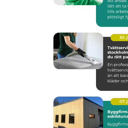
Att andas 
lätt att ta
tills arbe
plötsligt f
damm, rök,
30. j
Tvättservi
stockholm så väl
du rätt pa
dina texti
En profess
tvättserv
än att bar
kläder och
skapar tryg
07. j
Byggfirm
eskilstun
byggfirma