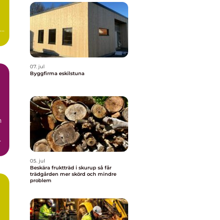
a
07. jul
Byggfirma eskilstuna
n
05. jul
Beskära fruktträd i skurup så får
trädgården mer skörd och mindre
problem