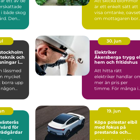
är ett av de
Att skicka blommor
rskattade
är ett enkelt sätt att
 i både skog
visa omtanke, oavset
ård. Den
om mottagaren bor
rån s...
runt hörnet eller ...
ul
30. jun
stockholm
Elektriker
 teknik och
Åkersberga trygg el i
sningar i
hem och fritidshus
n låssmed
Att hitta rätt
om mycket
elektriker handlar o
t borra upp
mer än pris per
r någon
timme. För många i
keln. I dag
Roslagen är elen en
förutsät...
jun
19. jun
 västerås
Köpa polestar elbil
dvård för
med fokus på
trädgårdar
prestanda och
ansvar