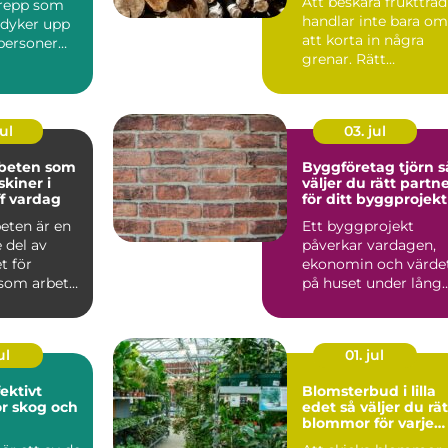
Att beskära fruktträd
grepp som
problem
handlar inte bara om
e dyker upp
att korta in några
tpersoner
grenar. Rätt
 söker s...
beskärning styr hur
träde...
ul
03. jul
beten som
Byggföretag tjörn så
skiner i
väljer du rätt partn
ff vardag
för ditt byggprojekt
eten är en
Ett byggprojekt
 del av
påverkar vardagen,
t för
ekonomin och värde
som arbetar
på huset under lång
e dag inom
tid framåt. Därför bli
v...
ul
01. jul
Blomsterbud i lilla
ör skog och
edet så väljer du rätt
blommor för varje
tillfälle