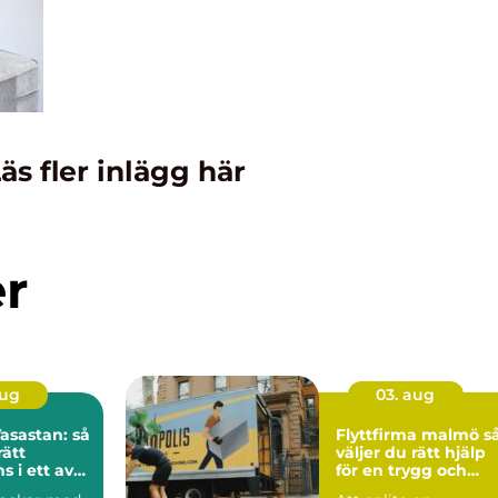
äs fler inlägg här
er
aug
03. aug
asastan: så
Flyttfirma malmö så
rätt
väljer du rätt hjälp
 i ett av
för en trygg och
ms mest
smidig flytt