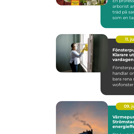
En profess
arborist 
träd på s
som en ta
arbetar me
tid...
11. j
Fönsterpu
Klarare ut
vardagen
Fönsterp
handlar o
bara rena 
wofonster
visar hur p
09. 
Värmepu
Strömstad
energieff
för kustk