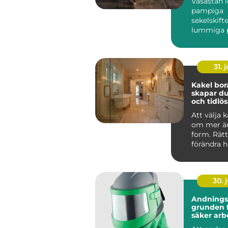
Vasastan 
eftertrak
pampiga
områden
sekelskift
lummiga p
ett levand
kvartersliv
31. j
Kakel borås
skapar du
och tidlös
Att välja 
om mer än
form. Rätt
förändra h
upplevs, hu
30. j
Andnings
grunden f
säker arb