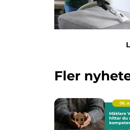
L
Fler nyhet
06. 
Mäklare V
hittar du 
kompetens
Stockhol