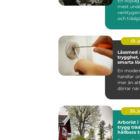
En Röjsåg 
mest unde
verktygen
och trädg
klarar allt f
01. j
Låssmed 
trygghet,
smarta lö
vardagen
En moder
handlar 
mer än at
dörrar nä
tappat nyc
arbe...
30. 
Arborist i
trygg trä
hållbara 