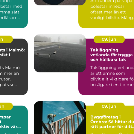
ionell
Att fundera på Köpa
arbetar med
polestar innebär
amma sätt
oftast mer än ett
ndläkare
vanligt bilköp. Mång
d tänder: i
som tittar på Polest
...
un
09. jun
ts i Malmö:
Takläggning
sikt i
vetlanda för trygga
och hållbara tak
uts Malmö
Takläggning vetland
m mer än
är ett ämne som
rutor.
blivit allt viktigare fö
puts.se
husägare i en tid me
rofe...
kraftigare regn...
jun
09. jun
mpar
Byggföretag i
 -
Örebro: Så hittar d
ektiv värme
rätt partner för ditt
limatet
projekt