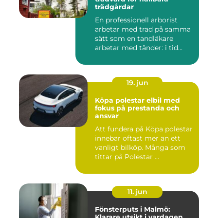
trädgårdar
En professionell arborist
arbetar med träd på samma
sätt som en tandläkare
arbetar med tänder: i tid...
19. jun
Köpa polestar elbil med
fokus på prestanda och
ansvar
Att fundera på Köpa polestar
innebär oftast mer än ett
vanligt bilköp. Många som
tittar på Polestar ...
11. jun
Fönsterputs i Malmö:
Klarare utsikt i vardagen