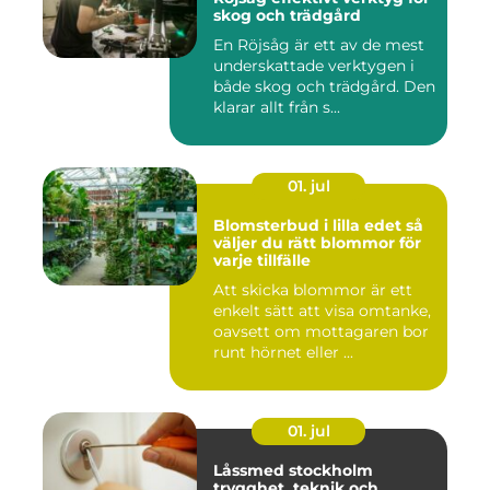
skog och trädgård
En Röjsåg är ett av de mest
underskattade verktygen i
både skog och trädgård. Den
klarar allt från s...
01. jul
Blomsterbud i lilla edet så
väljer du rätt blommor för
varje tillfälle
Att skicka blommor är ett
enkelt sätt att visa omtanke,
oavsett om mottagaren bor
runt hörnet eller ...
01. jul
Låssmed stockholm
trygghet, teknik och