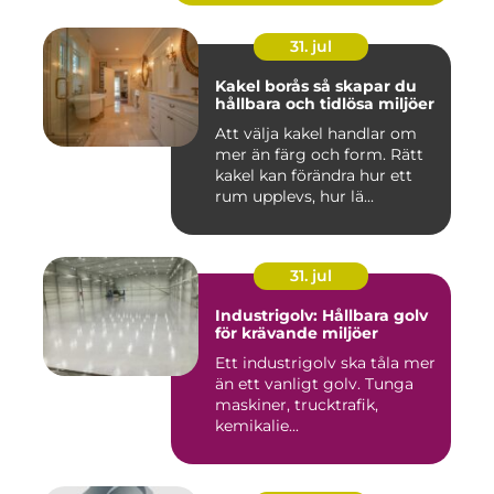
31. jul
Kakel borås så skapar du
hållbara och tidlösa miljöer
Att välja kakel handlar om
mer än färg och form. Rätt
kakel kan förändra hur ett
rum upplevs, hur lä...
31. jul
Industrigolv: Hållbara golv
för krävande miljöer
Ett industrigolv ska tåla mer
än ett vanligt golv. Tunga
maskiner, trucktrafik,
kemikalie...