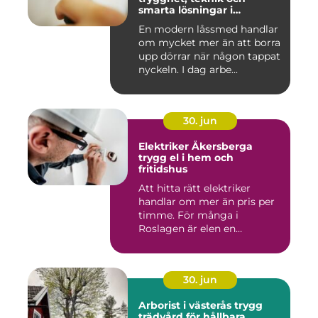
smarta lösningar i
vardagen
En modern låssmed handlar
om mycket mer än att borra
upp dörrar när någon tappat
nyckeln. I dag arbe...
30. jun
Elektriker Åkersberga
trygg el i hem och
fritidshus
Att hitta rätt elektriker
handlar om mer än pris per
timme. För många i
Roslagen är elen en
förutsät...
30. jun
Arborist i västerås trygg
trädvård för hållbara