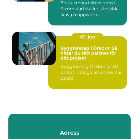
Ett kustnära klimat som i
Strömstad ställer särskilda
krav på uppvärm...
09. jun
Byggföretag i Örebro: Så
hittar du rätt partner för
ditt projekt
Byggföretag Örebro är ett
sökord många använder när
de stå...
Adress