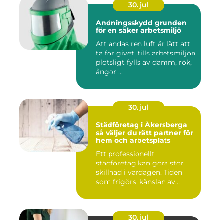
30. jul
Andningsskydd grunden
för en säker arbetsmiljö
Att andas ren luft är lätt att
ta för givet, tills arbetsmiljön
plötsligt fylls av damm, rök,
ångor ...
30. jul
Städföretag i Åkersberga
så väljer du rätt partner för
hem och arbetsplats
Ett professionellt
städföretag kan göra stor
skillnad i vardagen. Tiden
som frigörs, känslan av
ordn...
30. jul