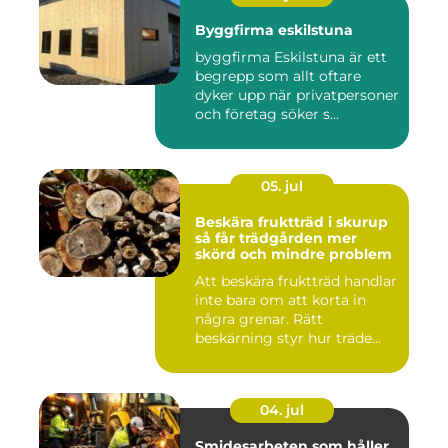
Byggfirma eskilstuna
byggfirma Eskilstuna är ett
begrepp som allt oftare
dyker upp när privatpersoner
och företag söker s...
05. jul
Beskära fruktträd i skurup
så får trädgården mer
skörd och mindre problem
Att beskära fruktträd handlar
inte bara om att korta in
några grenar. Rätt
beskärning styr hur träde...
04. jul
Smidesarbeten som håller