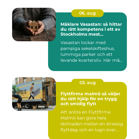
06. aug
Mäklare Vasastan: så hittar
du rätt kompetens i ett av
Stockholms mest
eftertraktade områden
Vasastan lockar med
pampiga sekelskifteshus,
lummiga parker och ett
levande kvartersliv. Här m&...
03. aug
Flyttfirma malmö så väljer
du rätt hjälp för en trygg
och smidig flytt
Att anlita en Flyttfirma
Malmö kan göra hela
skillnaden mellan en stressig
flyttdag och en lugn över...