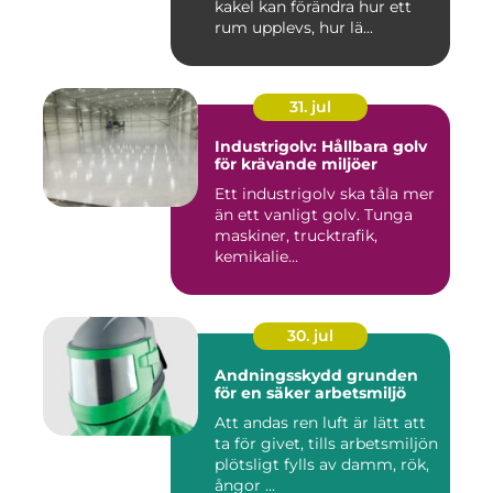
kakel kan förändra hur ett
rum upplevs, hur lä...
31. jul
Industrigolv: Hållbara golv
för krävande miljöer
Ett industrigolv ska tåla mer
än ett vanligt golv. Tunga
maskiner, trucktrafik,
kemikalie...
30. jul
Andningsskydd grunden
för en säker arbetsmiljö
Att andas ren luft är lätt att
ta för givet, tills arbetsmiljön
plötsligt fylls av damm, rök,
ångor ...