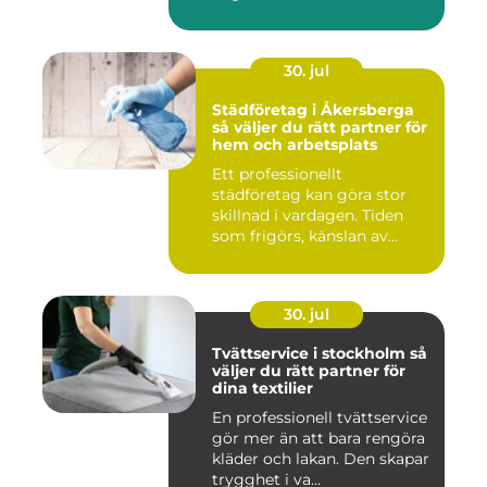
30. jul
Städföretag i Åkersberga
så väljer du rätt partner för
hem och arbetsplats
Ett professionellt
städföretag kan göra stor
skillnad i vardagen. Tiden
som frigörs, känslan av
ordn...
30. jul
Tvättservice i stockholm så
väljer du rätt partner för
dina textilier
En professionell tvättservice
gör mer än att bara rengöra
kläder och lakan. Den skapar
trygghet i va...