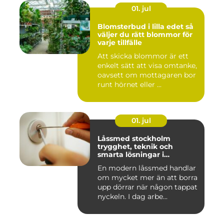
01. jul
Blomsterbud i lilla edet så
väljer du rätt blommor för
varje tillfälle
Att skicka blommor är ett
enkelt sätt att visa omtanke,
oavsett om mottagaren bor
runt hörnet eller ...
01. jul
Låssmed stockholm
trygghet, teknik och
smarta lösningar i
vardagen
En modern låssmed handlar
om mycket mer än att borra
upp dörrar när någon tappat
nyckeln. I dag arbe...