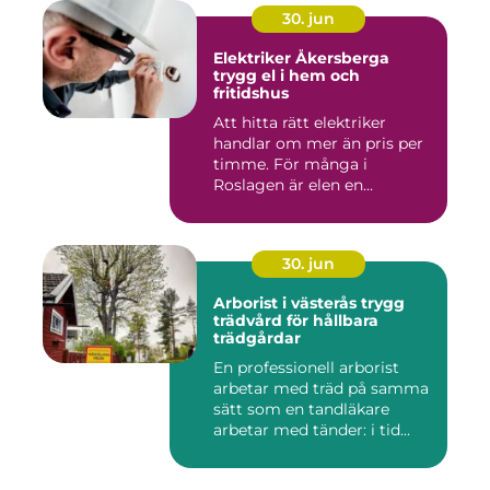
30. jun
Elektriker Åkersberga
trygg el i hem och
fritidshus
Att hitta rätt elektriker
handlar om mer än pris per
timme. För många i
Roslagen är elen en
förutsät...
30. jun
Arborist i västerås trygg
trädvård för hållbara
trädgårdar
En professionell arborist
arbetar med träd på samma
sätt som en tandläkare
arbetar med tänder: i tid...