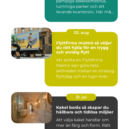
pampiga sekelskifteshus,
lummiga parker och ett
levande kvartersliv. Här m&...
03. aug
Flyttfirma malmö så väljer
du rätt hjälp för en trygg
och smidig flytt
Att anlita en Flyttfirma
Malmö kan göra hela
skillnaden mellan en stressig
flyttdag och en lugn över...
31. jul
Kakel borås så skapar du
hållbara och tidlösa miljöer
Att välja kakel handlar om
mer än färg och form. Rätt