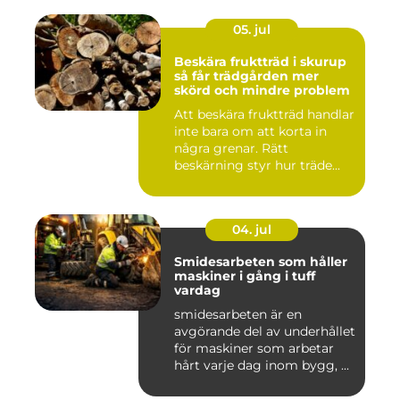
05. jul
Beskära fruktträd i skurup
så får trädgården mer
skörd och mindre problem
Att beskära fruktträd handlar
inte bara om att korta in
några grenar. Rätt
beskärning styr hur träde...
04. jul
Smidesarbeten som håller
maskiner i gång i tuff
vardag
smidesarbeten är en
avgörande del av underhållet
för maskiner som arbetar
hårt varje dag inom bygg, ...