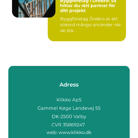
Byggföretag i Örebro: Så
hittar du rätt partner för
ditt projekt
Byggföretag Örebro är ett
sökord många använder när
de stå...
Adress
web:
www.klikko.dk