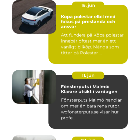
19. jun
Köpa polestar elbil med
fokus på prestanda och
ansvar
Att fundera på Köpa polestar
innebär oftast mer än ett
vanligt bilköp. Många som
tittar på Polestar ...
11. jun
Fönsterputs i Malmö:
Klarare utsikt i vardagen
Fönsterputs Malmö handlar
om mer än bara rena rutor.
wofonsterputs.se visar hur
profe...