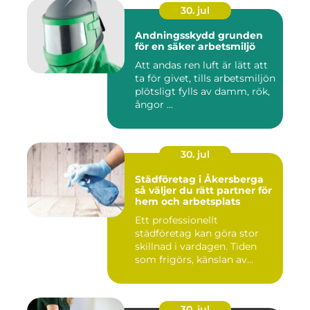
30. jul
Andningsskydd grunden
för en säker arbetsmiljö
Att andas ren luft är lätt att
ta för givet, tills arbetsmiljön
plötsligt fylls av damm, rök,
ångor ...
30. jul
Städföretag i Åkersberga
så väljer du rätt partner för
hem och arbetsplats
Ett professionellt
städföretag kan göra stor
skillnad i vardagen. Tiden
som frigörs, känslan av
ordn...
30. jul