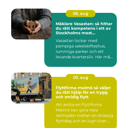
06. aug
Mäklare Vasastan: så hittar
du rätt kompetens i ett av
Stockholms mest
eftertraktade områden
Vasastan lockar med
pampiga sekelskifteshus,
lummiga parker och ett
levande kvartersliv. Här m&...
03. aug
Flyttfirma malmö så väljer
du rätt hjälp för en trygg
och smidig flytt
Att anlita en Flyttfirma
Malmö kan göra hela
skillnaden mellan en stressig
flyttdag och en lugn över...