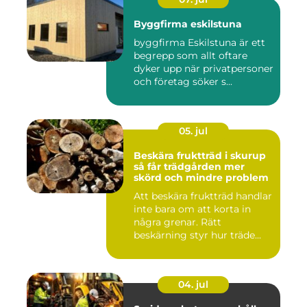
Byggfirma eskilstuna
byggfirma Eskilstuna är ett
begrepp som allt oftare
dyker upp när privatpersoner
och företag söker s...
05. jul
Beskära fruktträd i skurup
så får trädgården mer
skörd och mindre problem
Att beskära fruktträd handlar
inte bara om att korta in
några grenar. Rätt
beskärning styr hur träde...
04. jul