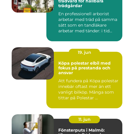
trädvård för hållbara
trädgårdar
En professionell arborist
arbetar med träd på samma
sätt som en tandläkare
arbetar med tänder: i tid...
19. jun
Köpa polestar elbil med
fokus på prestanda och
ansvar
Att fundera på Köpa polestar
innebär oftast mer än ett
vanligt bilköp. Många som
tittar på Polestar ...
11. jun
Fönsterputs i Malmö: