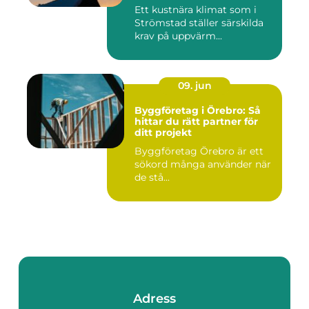
Ett kustnära klimat som i
Strömstad ställer särskilda
krav på uppvärm...
09. jun
Byggföretag i Örebro: Så
hittar du rätt partner för
ditt projekt
Byggföretag Örebro är ett
sökord många använder när
de stå...
Adress