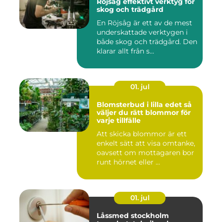
Röjsåg effektivt verktyg för
skog och trädgård
En Röjsåg är ett av de mest
underskattade verktygen i
både skog och trädgård. Den
klarar allt från s...
01. jul
Blomsterbud i lilla edet så
väljer du rätt blommor för
varje tillfälle
Att skicka blommor är ett
enkelt sätt att visa omtanke,
oavsett om mottagaren bor
runt hörnet eller ...
01. jul
Låssmed stockholm