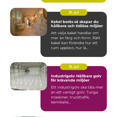
31. jul
Kakel borås så skapar du
hållbara och tidlösa miljöer
Att välja kakel handlar om
mer än färg och form. Rätt
kakel kan förändra hur ett
rum upplevs, hur lä...
31. jul
Industrigolv: Hållbara golv
för krävande miljöer
Ett industrigolv ska tåla mer
än ett vanligt golv. Tunga
maskiner, trucktrafik,
kemikalie...