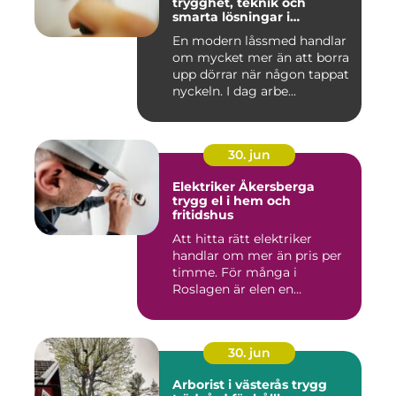
trygghet, teknik och
smarta lösningar i
vardagen
En modern låssmed handlar
om mycket mer än att borra
upp dörrar när någon tappat
nyckeln. I dag arbe...
30. jun
Elektriker Åkersberga
trygg el i hem och
fritidshus
Att hitta rätt elektriker
handlar om mer än pris per
timme. För många i
Roslagen är elen en
förutsät...
30. jun
Arborist i västerås trygg