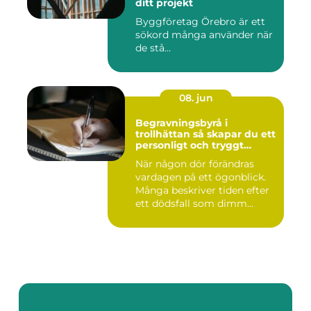
ditt projekt
Byggföretag Örebro är ett
sökord många använder när
de stå...
08. jun
Begravningsbyrå i
trollhättan så skapar du ett
personligt och tryggt
avsked
När någon dör förändras
vardagen på ett ögonblick.
Många beskriver tiden efter
ett dödsfall som dimm...