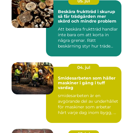
05. jul
Beskära fruktträd i skurup
så får trädgården mer
skörd och mindre problem
Att beskära fruktträd handlar
inte bara om att korta in
några grenar. Rätt
beskärning styr hur träde...
04. jul
Smidesarbeten som håller
maskiner i gång i tuff
vardag
smidesarbeten är en
avgörande del av underhållet
för maskiner som arbetar
hårt varje dag inom bygg, ...