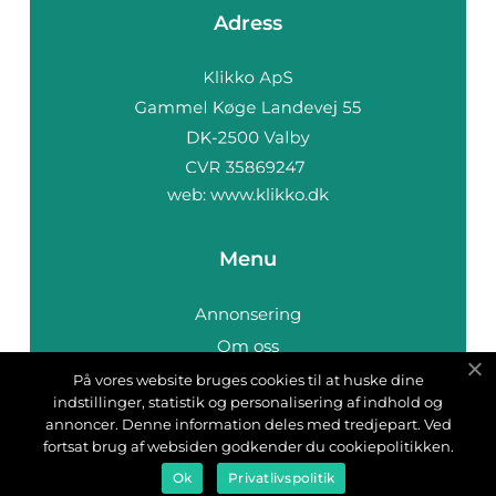
Adress
web:
www.klikko.dk
Menu
Annonsering
Om oss
Cookies
På vores website bruges cookies til at huske dine
indstillinger, statistik og personalisering af indhold og
Kontakta oss
annoncer. Denne information deles med tredjepart. Ved
Sitemap
fortsat brug af websiden godkender du cookiepolitikken.
Ok
Privatlivspolitik