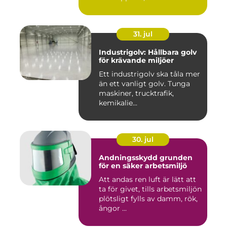
31. jul
Industrigolv: Hållbara golv
för krävande miljöer
Ett industrigolv ska tåla mer
än ett vanligt golv. Tunga
maskiner, trucktrafik,
kemikalie...
30. jul
Andningsskydd grunden
för en säker arbetsmiljö
Att andas ren luft är lätt att
ta för givet, tills arbetsmiljön
plötsligt fylls av damm, rök,
ångor ...