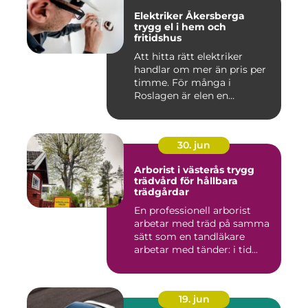
Elektriker Åkersberga
trygg el i hem och
fritidshus
Att hitta rätt elektriker
handlar om mer än pris per
timme. För många i
Roslagen är elen en
förutsät...
30. jun
Arborist i västerås trygg
trädvård för hållbara
trädgårdar
En professionell arborist
arbetar med träd på samma
sätt som en tandläkare
arbetar med tänder: i tid...
19. jun