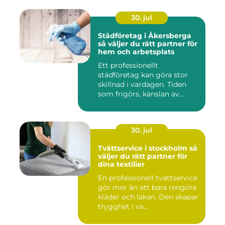
30. jul
Städföretag i Åkersberga
så väljer du rätt partner för
hem och arbetsplats
Ett professionellt
städföretag kan göra stor
skillnad i vardagen. Tiden
som frigörs, känslan av
ordn...
30. jul
Tvättservice i stockholm så
väljer du rätt partner för
dina textilier
En professionell tvättservice
gör mer än att bara rengöra
kläder och lakan. Den skapar
trygghet i va...