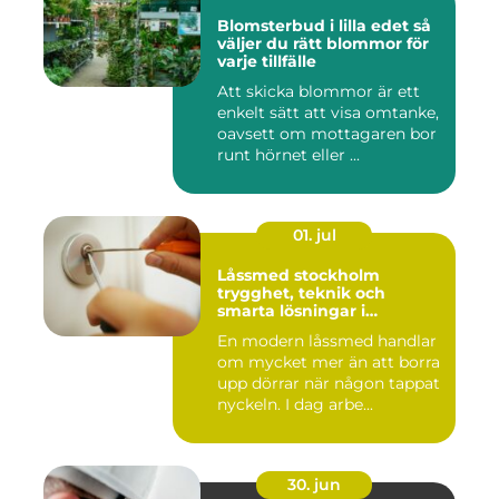
Blomsterbud i lilla edet så
väljer du rätt blommor för
varje tillfälle
Att skicka blommor är ett
enkelt sätt att visa omtanke,
oavsett om mottagaren bor
runt hörnet eller ...
01. jul
Låssmed stockholm
trygghet, teknik och
smarta lösningar i
vardagen
En modern låssmed handlar
om mycket mer än att borra
upp dörrar när någon tappat
nyckeln. I dag arbe...
30. jun