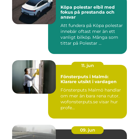
Köpa polestar elbil med
fokus på prestanda och
ansvar
Att fundera på Köpa polestar
innebär oftast mer än ett
vanligt bilköp. Många som
tittar på Polestar ...
11. jun
Fönsterputs i Malmö:
Klarare utsikt i vardagen
Fönsterputs Malmö handlar
om mer än bara rena rutor.
wofonsterputs.se visar hur
profe...
09. jun