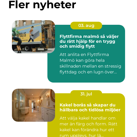
Fler nyheter
03. aug
Flyttfirma malmö så väljer
du rätt hjälp för en trygg
och smidig flytt
Att anlita en Flyttfirma
Malmö kan göra hela
skillnaden mellan en stressig
flyttdag och en lugn över...
31. jul
Kakel borås så skapar du
hållbara och tidlösa miljöer
Att välja kakel handlar om
mer än färg och form. Rätt
kakel kan förändra hur ett
rum upplevs, hur lä...