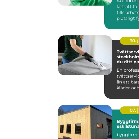
Att andas 
lätt att ta
tills arbe
plötsligt f
damm, rök,
30. j
Tvättservi
stockholm så väl
du rätt pa
dina texti
En profess
tvättserv
än att bar
kläder och
skapar tryg
07. j
Byggfirm
eskilstun
byggfirma