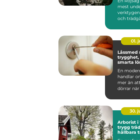
En Röjsåg 
mest unde
verktygen
och trädg
klarar allt f
01. j
Låssmed 
trygghet,
smarta lö
vardagen
En moder
handlar 
mer än at
dörrar nä
tappat nyc
arbe...
30. 
Arborist i
trygg trä
hållbara 