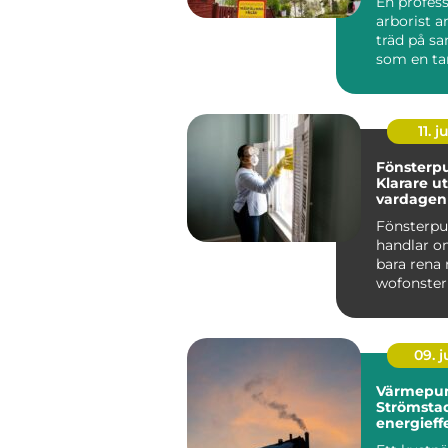
En profess
arborist 
träd på s
som en ta
arbetar me
tid...
11. j
Fönsterpu
Klarare ut
vardagen
Fönsterp
handlar o
bara rena 
wofonster
visar hur p
09. 
Värmepu
Strömstad
energieff
för kustk