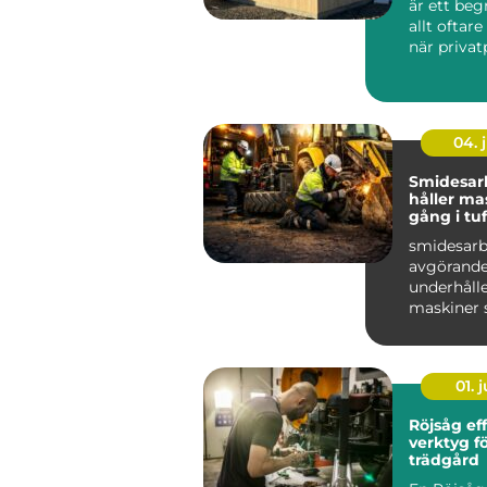
är ett be
allt oftar
när priva
och företag
04. j
Smidesar
håller ma
gång i tu
smidesarb
avgörande
underhålle
maskiner 
hårt varj
bygg, ...
01. j
Röjsåg effektivt
verktyg f
trädgård