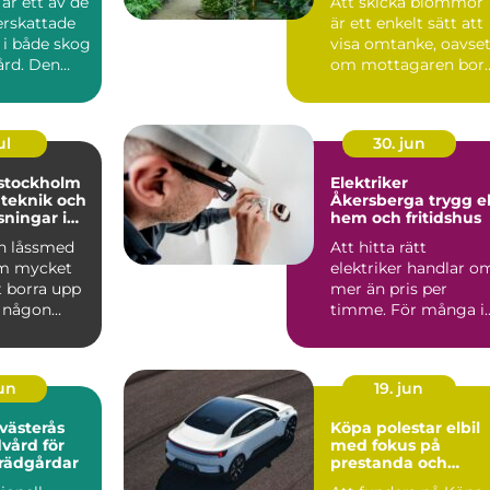
är ett av de
Att skicka blommor
rskattade
är ett enkelt sätt att
 i både skog
visa omtanke, oavset
ård. Den
om mottagaren bor
rån s...
runt hörnet eller ...
ul
30. jun
stockholm
Elektriker
 teknik och
Åkersberga trygg el i
sningar i
hem och fritidshus
n låssmed
Att hitta rätt
om mycket
elektriker handlar o
t borra upp
mer än pris per
r någon
timme. För många i
keln. I dag
Roslagen är elen en
förutsät...
jun
19. jun
 västerås
Köpa polestar elbil
dvård för
med fokus på
trädgårdar
prestanda och
ansvar