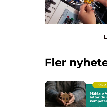
L
Fler nyhet
06. 
Mäklare V
hittar du 
kompetens
Stockhol