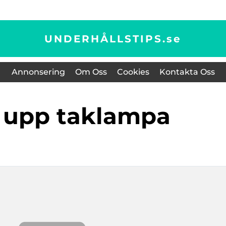
UNDERHÅLLSTIPS.
se
Annonsering
Om Oss
Cookies
Kontakta Oss
a upp taklampa