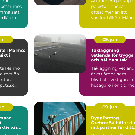
ionell
Att fundera på Köpa
arbetar med
polestar innebär
amma sätt
oftast mer än ett
ndläkare
vanligt bilköp. Mång
d tänder: i
som tittar på Polest
...
un
09. jun
ts i Malmö:
Takläggning
sikt i
vetlanda för trygga
och hållbara tak
uts Malmö
Takläggning vetland
m mer än
är ett ämne som
rutor.
blivit allt viktigare fö
puts.se
husägare i en tid me
rofe...
kraftigare regn...
jun
09. jun
mpar
Byggföretag i
 -
Örebro: Så hittar d
ektiv värme
rätt partner för ditt
limatet
projekt