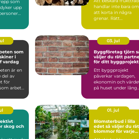
Att beskära fruktträd
grepp som
problem
handlar inte bara om
e dyker upp
att korta in några
tpersoner
grenar. Rätt
 söker s...
beskärning styr hur
träde...
ul
03. jul
beten som
Byggföretag tjörn så
skiner i
väljer du rätt partn
ff vardag
för ditt byggprojekt
eten är en
Ett byggprojekt
 del av
påverkar vardagen,
t för
ekonomin och värde
som arbetar
på huset under lång
e dag inom
tid framåt. Därför bli
v...
ul
01. jul
Blomsterbud i lilla
ör skog och
edet så väljer du rätt
blommor för varje
tillfälle