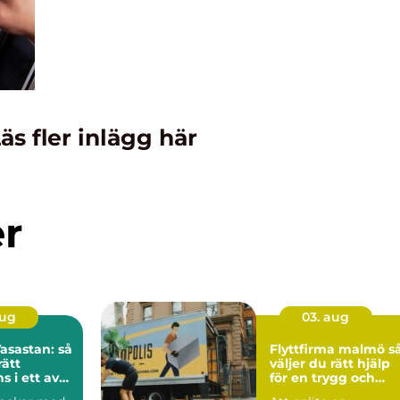
äs fler inlägg här
er
aug
03. aug
asastan: så
Flyttfirma malmö så
rätt
väljer du rätt hjälp
 i ett av
för en trygg och
ms mest
smidig flytt