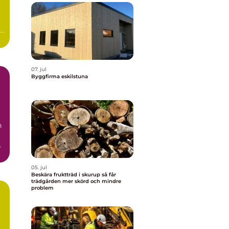
a
07. jul
Byggfirma eskilstuna
n
05. jul
Beskära fruktträd i skurup så får
trädgården mer skörd och mindre
problem