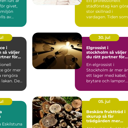
ren luft är
Ett professionellt
 för givet,
städföretag kan gör
tsmiljön
stor skillnad i
ylls av
vardagen. Tiden som
 ångor ...
frigörs, känslan av
ordn...
ul
30. jul
ce i
Elgrossist i
jer
stockholm så väljer
rtner för
du rätt partner för
lier
elmaterial och
ionell
En elgrossist i
belysning
ice gör mer
Stockholm är mer ä
a rengöra
ett lager med kabel,
 lakan. Den
brytare och lampor.
ghet i va...
För många
installatörer...
ul
05. jul
a
Beskära fruktträd i
a
skurup så får
trädgården mer
 Eskilstuna
skörd och mindre