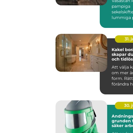
Vasastan 
eftertrak
pampiga
områden
sekelskift
lummiga p
ett levand
kvartersliv
31. j
Kakel borås
skapar du
och tidlös
Att välja 
om mer än
form. Rätt
förändra h
upplevs, hu
30. j
Andnings
grunden f
säker arb