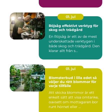
01. jul
Röjsåg effektivt verktyg för
skog och trädgård
En Röjsåg är ett av de mest
underskattade verktygen i
både skog och trädgård. Den
klarar allt från s...
01. jul
Blomsterbud i lilla edet så
väljer du rätt blommor för
varje tillfälle
Att skicka blommor är ett
enkelt sätt att visa omtanke,
oavsett om mottagaren bor
runt hörnet eller ...