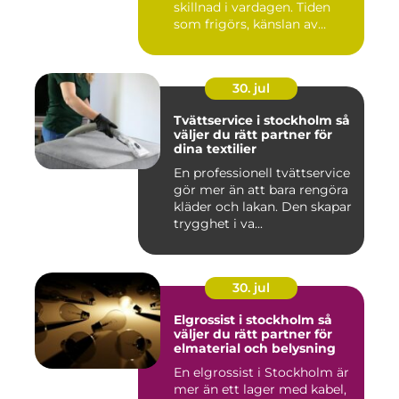
skillnad i vardagen. Tiden
som frigörs, känslan av
ordn...
30. jul
Tvättservice i stockholm så
väljer du rätt partner för
dina textilier
En professionell tvättservice
gör mer än att bara rengöra
kläder och lakan. Den skapar
trygghet i va...
30. jul
Elgrossist i stockholm så
väljer du rätt partner för
elmaterial och belysning
En elgrossist i Stockholm är
mer än ett lager med kabel,