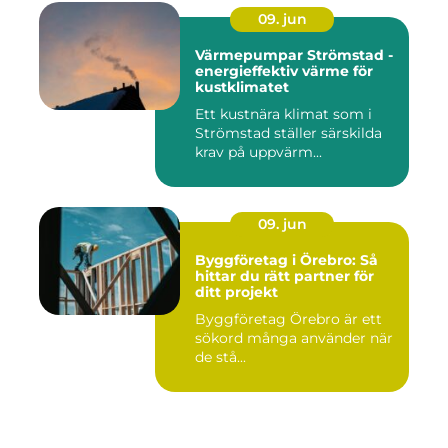
09. jun
Värmepumpar Strömstad -
energieffektiv värme för
kustklimatet
Ett kustnära klimat som i
Strömstad ställer särskilda
krav på uppvärm...
09. jun
Byggföretag i Örebro: Så
hittar du rätt partner för
ditt projekt
Byggföretag Örebro är ett
sökord många använder när
de stå...