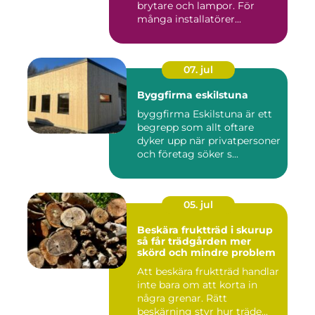
brytare och lampor. För
många installatörer...
07. jul
Byggfirma eskilstuna
byggfirma Eskilstuna är ett
begrepp som allt oftare
dyker upp när privatpersoner
och företag söker s...
05. jul
Beskära fruktträd i skurup
så får trädgården mer
skörd och mindre problem
Att beskära fruktträd handlar
inte bara om att korta in
några grenar. Rätt
beskärning styr hur träde...