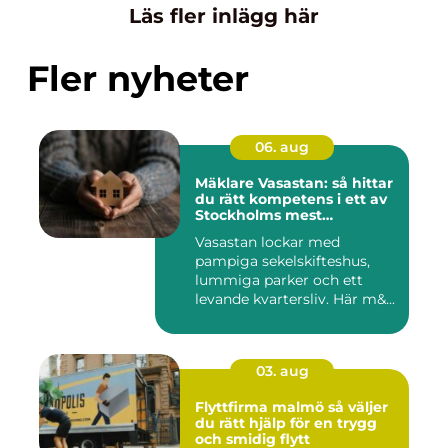
Läs fler inlägg här
Fler nyheter
06. aug
Mäklare Vasastan: så hittar
du rätt kompetens i ett av
Stockholms mest
eftertraktade områden
Vasastan lockar med
pampiga sekelskifteshus,
lummiga parker och ett
levande kvartersliv. Här m&...
03. aug
Flyttfirma malmö så väljer
du rätt hjälp för en trygg
och smidig flytt