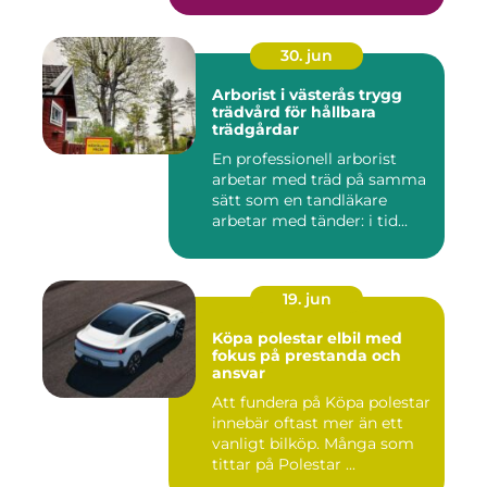
30. jun
Arborist i västerås trygg
trädvård för hållbara
trädgårdar
En professionell arborist
arbetar med träd på samma
sätt som en tandläkare
arbetar med tänder: i tid...
19. jun
Köpa polestar elbil med
fokus på prestanda och
ansvar
Att fundera på Köpa polestar
innebär oftast mer än ett
vanligt bilköp. Många som
tittar på Polestar ...