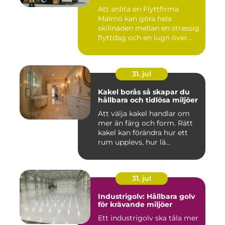
Att anlita en Flyttfirma
Malmö kan göra hela
skillnaden mellan en stressig
flyttdag och en lugn över...
31. jul
Kakel borås så skapar du
hållbara och tidlösa miljöer
Att välja kakel handlar om
mer än färg och form. Rätt
kakel kan förändra hur ett
rum upplevs, hur lä...
31. jul
Industrigolv: Hållbara golv
för krävande miljöer
Ett industrigolv ska tåla mer