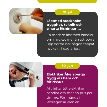
01. jul
Låssmed stockholm
trygghet, teknik och
smarta lösningar i
vardagen
En modern låssmed handlar
om mycket mer än att borra
upp dörrar när någon tappat
nyckeln. I dag arbe...
30. jun
Elektriker Åkersberga
trygg el i hem och
fritidshus
Att hitta rätt elektriker
handlar om mer än pris per
timme. För många i
Roslagen är elen en
förutsät...