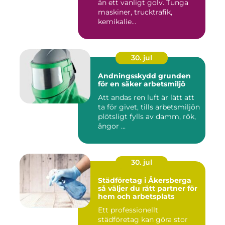
än ett vanligt golv. Tunga
maskiner, trucktrafik,
kemikalie...
30. jul
Andningsskydd grunden
för en säker arbetsmiljö
Att andas ren luft är lätt att
ta för givet, tills arbetsmiljön
plötsligt fylls av damm, rök,
ångor ...
30. jul
Städföretag i Åkersberga
så väljer du rätt partner för
hem och arbetsplats
Ett professionellt
städföretag kan göra stor