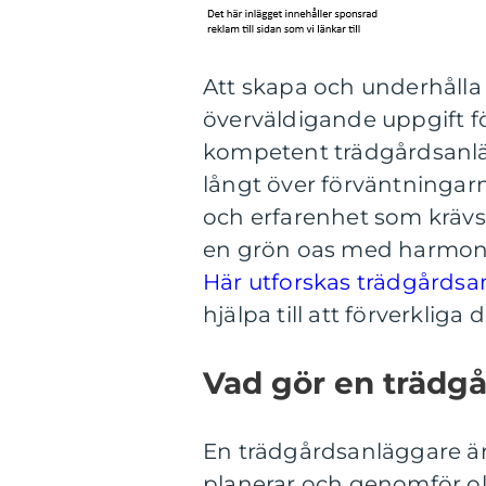
Att skapa och underhålla
överväldigande uppgift f
kompetent trädgårdsanläg
långt över förväntningar
och erfarenhet som krävs 
en grön oas med harmoni,
Här utforskas trädgårdsa
hjälpa till att förverklig
Vad gör en trädg
En trädgårdsanläggare är
planerar och genomför oli