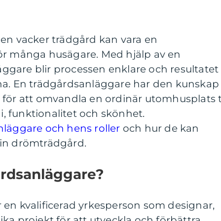
 en vacker trädgård kan vara en
ör många husägare. Med hjälp av en
gare blir processen enklare och resultatet
na. En trädgårdsanläggare har den kunskap
för att omvandla en ordinär utomhusplats ti
 funktionalitet och skönhet.
nläggare och hens roller
och hur de kan
a din drömträdgård.
årdsanläggare?
 en kvalificerad yrkesperson som designar,
ka projekt för att utveckla och förbättra