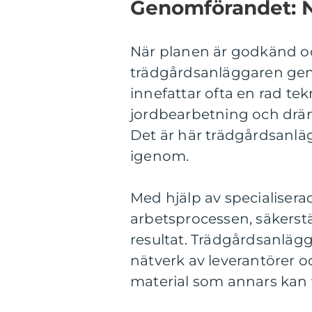
Genomförandet: Nä
När planen är godkänd och
trädgårdsanläggaren gen
innefattar ofta en rad te
jordbearbetning och drän
Det är här trädgårdsanläg
igenom.
Med hjälp av specialisera
arbetsprocessen, säkerstä
resultat. Trädgårdsanlägga
nätverk av leverantörer o
material som annars kan v