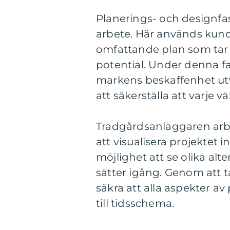
Planerings- och designfas
arbete. Här används kund
omfattande plan som tar h
potential. Under denna f
markens beskaffenhet utv
att säkerställa att varje v
Trädgårdsanläggaren arb
att visualisera projektet 
möjlighet att se olika al
sätter igång. Genom att 
säkra att alla aspekter av
till tidsschema.