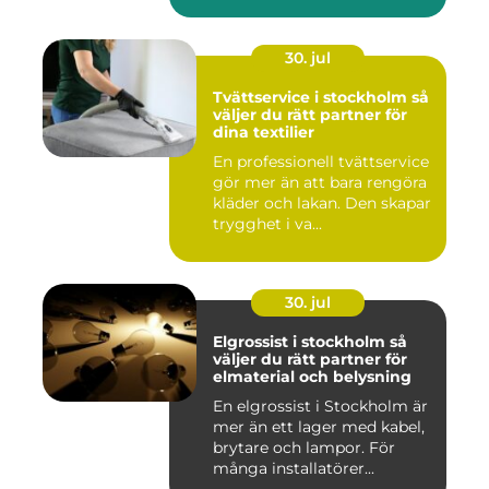
30. jul
Tvättservice i stockholm så
väljer du rätt partner för
dina textilier
En professionell tvättservice
gör mer än att bara rengöra
kläder och lakan. Den skapar
trygghet i va...
30. jul
Elgrossist i stockholm så
väljer du rätt partner för
elmaterial och belysning
En elgrossist i Stockholm är
mer än ett lager med kabel,
brytare och lampor. För
många installatörer...