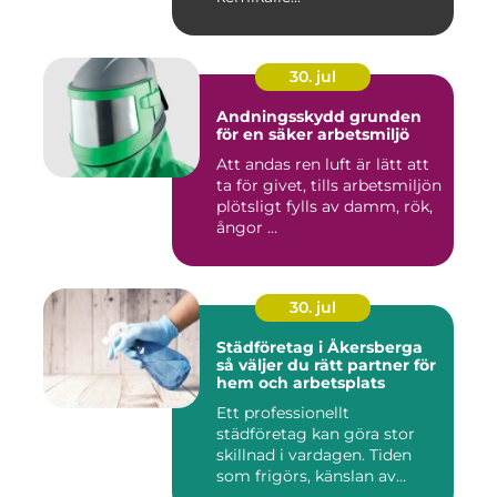
30. jul
Andningsskydd grunden
för en säker arbetsmiljö
Att andas ren luft är lätt att
ta för givet, tills arbetsmiljön
plötsligt fylls av damm, rök,
ångor ...
30. jul
Städföretag i Åkersberga
så väljer du rätt partner för
hem och arbetsplats
Ett professionellt
städföretag kan göra stor
skillnad i vardagen. Tiden
som frigörs, känslan av
ordn...