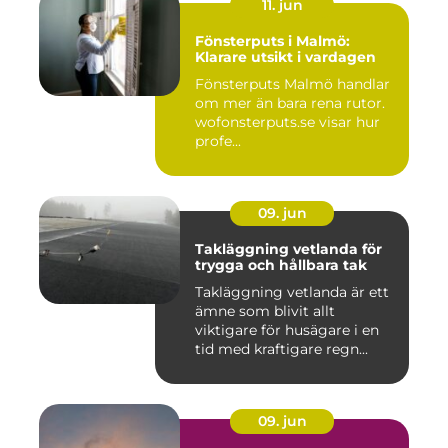
11. jun
Fönsterputs i Malmö:
Klarare utsikt i vardagen
Fönsterputs Malmö handlar
om mer än bara rena rutor.
wofonsterputs.se visar hur
profe...
09. jun
Takläggning vetlanda för
trygga och hållbara tak
Takläggning vetlanda är ett
ämne som blivit allt
viktigare för husägare i en
tid med kraftigare regn...
09. jun