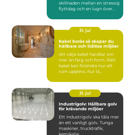
skillnaden mellan en stressig
flyttdag och en lugn över...
31. jul
Kakel borås så skapar du
hållbara och tidlösa miljöer
Att välja kakel handlar om
mer än färg och form. Rätt
kakel kan förändra hur ett
rum upplevs, hur lä...
31. jul
Industrigolv: Hållbara golv
för krävande miljöer
Ett industrigolv ska tåla mer
än ett vanligt golv. Tunga
maskiner, trucktrafik,
kemikalie...