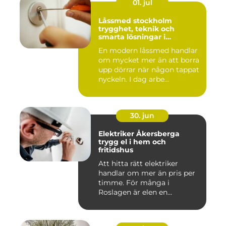
01. jul
Låssmed stockholm
trygghet, teknik och
smarta lösningar i
vardagen
En modern låssmed handlar
om mycket mer än att borra
upp dörrar när någon tappat
nyckeln. I dag arbe...
30. jun
Elektriker Åkersberga
trygg el i hem och
fritidshus
Att hitta rätt elektriker
handlar om mer än pris per
timme. För många i
Roslagen är elen en
förutsät...