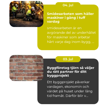
04. jul
Smidesarbeten som håller
maskiner i gång i tuff
vardag
smidesarbeten är en
avgörande del av underhållet
för maskiner som arbetar
hårt varje dag inom bygg, ...
03. jul
Byggföretag tjörn så väljer
du rätt partner för ditt
byggprojekt
Ett byggprojekt påverkar
vardagen, ekonomin och
värdet på huset under lång
tid framåt. Därför blir v...