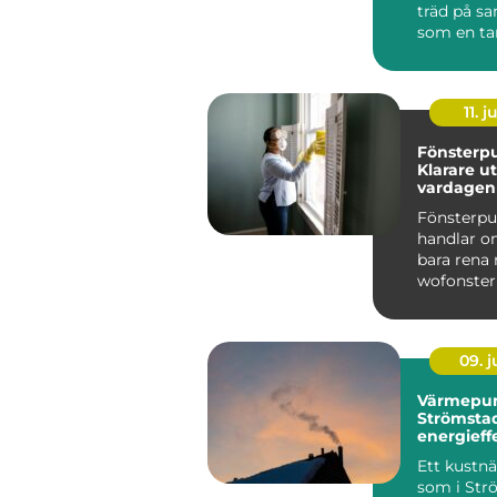
träd på s
som en ta
arbetar me
tid...
11. j
Fönsterpu
Klarare ut
vardagen
Fönsterp
handlar o
bara rena 
wofonster
visar hur p
09. 
Värmepu
Strömstad
energieff
för kustk
Ett kustnä
som i Str