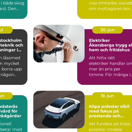
 i både skog
visa omtanke, oavset
ård. Den
om mottagaren bor
rån s...
runt hörnet eller ...
ul
30. jun
stockholm
Elektriker
 teknik och
Åkersberga trygg el i
sningar i
hem och fritidshus
n låssmed
Att hitta rätt
om mycket
elektriker handlar o
t borra upp
mer än pris per
r någon
timme. För många i
keln. I dag
Roslagen är elen en
förutsät...
jun
19. jun
 västerås
Köpa polestar elbil
dvård för
med fokus på
trädgårdar
prestanda och
ansvar
ionell
Att fundera på Köpa
arbetar med
polestar innebär