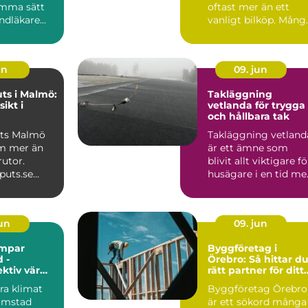
amma sätt
oftast mer än ett
ndläkare
vanligt bilköp. Mång
d tänder: i
som tittar på Polest
...
un
09. jun
ts i Malmö:
Takläggning
sikt i
vetlanda för trygga
och hållbara tak
uts Malmö
Takläggning vetland
m mer än
är ett ämne som
rutor.
blivit allt viktigare fö
puts.se
husägare i en tid me
rofe...
kraftigare regn...
jun
09. jun
mpar
Byggföretag i
 -
Örebro: Så hittar d
ektiv värme
rätt partner för ditt
limatet
projekt
ra klimat
Byggföretag Örebro
ömstad
är ett sökord många