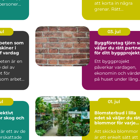
att korta in några
tpersoner
grenar. Rätt
 söker s...
beskärning styr hur
träde...
ul
03. jul
beten som
Byggföretag tjörn så
skiner i
väljer du rätt partn
ff vardag
för ditt byggprojekt
eten är en
Ett byggprojekt
 del av
påverkar vardagen,
t för
ekonomin och värde
som arbetar
på huset under lång
e dag inom
tid framåt. Därför bli
v...
ul
01. jul
Blomsterbud i lilla
ör skog och
edet så väljer du rätt
blommor för varje
tillfälle
är ett av de
Att skicka blommor
rskattade
är ett enkelt sätt att