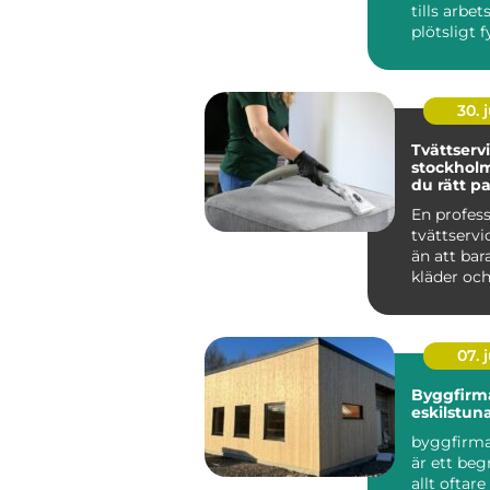
tills arbe
plötsligt f
damm, rök,
30. j
Tvättservi
stockholm så väl
du rätt pa
dina texti
En profess
tvättserv
än att bar
kläder och
skapar tryg
07. j
Byggfirm
eskilstun
byggfirma
är ett be
allt oftar