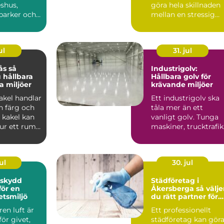
eshus,
göra hela skillnaden
arker och
mellan en stressig
e
flyttdag och en lugn
. Här m&...
över...
ul
31. jul
 så
Industrigolv:
 hållbara
Hållbara golv för
a miljöer
krävande miljöer
kakel handlar
Ett industrigolv ska
 färg och
tåla mer än ett
 kakel kan
vanligt golv. Tunga
ur ett rum
maskiner, trucktrafik
r lä...
kemikalie...
ul
30. jul
skydd
Städföretag i
ör en
Åkersberga så väljer
etsmiljö
du rätt partner för
hem och arbetsplat
ren luft är
Ett professionellt
 för givet,
städföretag kan gör