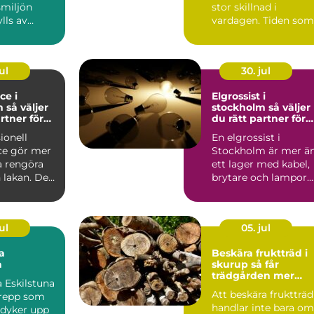
tsmiljön
stor skillnad i
ylls av
vardagen. Tiden som
 ångor ...
frigörs, känslan av
ordn...
ul
30. jul
ce i
Elgrossist i
jer
stockholm så väljer
rtner för
du rätt partner för
lier
elmaterial och
ionell
En elgrossist i
belysning
ice gör mer
Stockholm är mer ä
a rengöra
ett lager med kabel,
 lakan. Den
brytare och lampor.
ghet i va...
För många
installatörer...
ul
05. jul
a
Beskära fruktträd i
a
skurup så får
trädgården mer
 Eskilstuna
skörd och mindre
Att beskära fruktträd
grepp som
problem
handlar inte bara om
e dyker upp