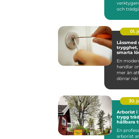
verktygen
och trädg
klarar allt f
01. j
Låssmed 
trygghet,
smarta lö
vardagen
En moder
handlar 
mer än at
dörrar nä
tappat nyc
arbe...
30. 
Arborist i
trygg trä
hållbara 
En profess
arborist 