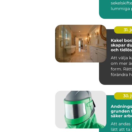
sekelskift
lummiga p
ett levand
kvartersliv
31. j
Kakel borås
skapar du
och tidlös
Att välja 
om mer än
form. Rätt
förändra h
upplevs, hu
30. j
Andnings
grunden f
säker arb
Att andas 
lätt att ta