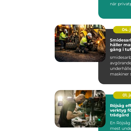
när priva
och företag
04. j
Smidesar
håller ma
gång i tu
smidesarb
avgörande
underhålle
maskiner 
hårt varj
bygg, ...
01. j
Röjsåg effektivt
verktyg f
trädgård
En Röjsåg 
mest unde