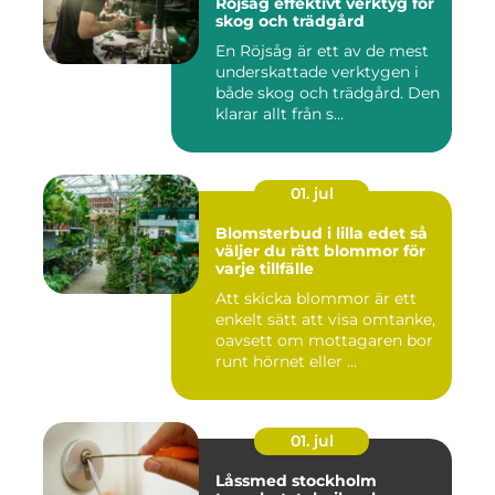
Röjsåg effektivt verktyg för
skog och trädgård
En Röjsåg är ett av de mest
underskattade verktygen i
både skog och trädgård. Den
klarar allt från s...
01. jul
Blomsterbud i lilla edet så
väljer du rätt blommor för
varje tillfälle
Att skicka blommor är ett
enkelt sätt att visa omtanke,
oavsett om mottagaren bor
runt hörnet eller ...
01. jul
Låssmed stockholm