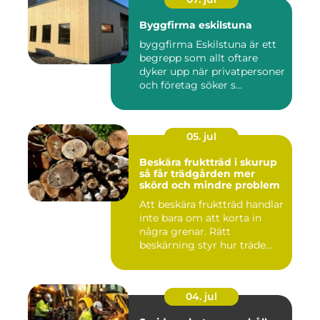
Byggfirma eskilstuna
byggfirma Eskilstuna är ett
begrepp som allt oftare
dyker upp när privatpersoner
och företag söker s...
05. jul
Beskära fruktträd i skurup
så får trädgården mer
skörd och mindre problem
Att beskära fruktträd handlar
inte bara om att korta in
några grenar. Rätt
beskärning styr hur träde...
04. jul