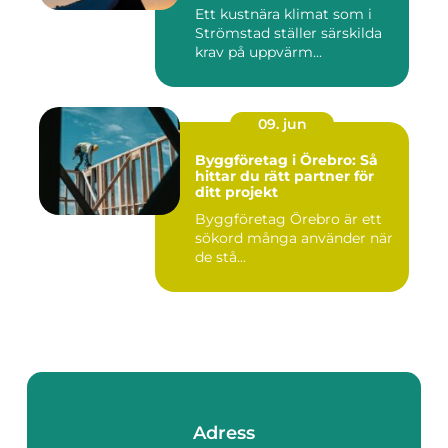
Ett kustnära klimat som i
Strömstad ställer särskilda
krav på uppvärm...
09. jun
Byggföretag i Örebro: Så
hittar du rätt partner för
ditt projekt
Byggföretag Örebro är ett
sökord många använder när
de stå...
Adress