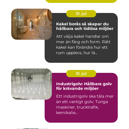
31. jul
Kakel borås så skapar du
hållbara och tidlösa miljöer
Att välja kakel handlar om
mer än färg och form. Rätt
kakel kan förändra hur ett
rum upplevs, hur lä...
31. jul
Industrigolv: Hållbara golv
för krävande miljöer
Ett industrigolv ska tåla mer
än ett vanligt golv. Tunga
maskiner, trucktrafik,
kemikalie...