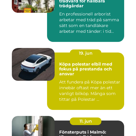
trädvård för hållbara
trädgårdar
En professionell arborist
arbetar med träd på samma
sätt som en tandläkare
arbetar med tänder: i tid...
19. jun
Köpa polestar elbil med
fokus på prestanda och
ansvar
Att fundera på Köpa polestar
innebär oftast mer än ett
vanligt bilköp. Många som
tittar på Polestar ...
11. jun
Fönsterputs i Malmö: