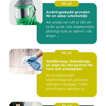
30. jul
Andningsskydd grunden
för en säker arbetsmiljö
Att andas ren luft är lätt att
ta för givet, tills arbetsmiljön
plötsligt fylls av damm, rök,
ångor ...
30. jul
Städföretag i Åkersberga
så väljer du rätt partner för
hem och arbetsplats
Ett professionellt
städföretag kan göra stor
skillnad i vardagen. Tiden
som frigörs, känslan av
ordn...
30. jul