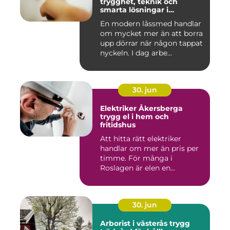
trygghet, teknik och
smarta lösningar i
vardagen
En modern låssmed handlar
om mycket mer än att borra
upp dörrar när någon tappat
nyckeln. I dag arbe...
30. jun
Elektriker Åkersberga
trygg el i hem och
fritidshus
Att hitta rätt elektriker
handlar om mer än pris per
timme. För många i
Roslagen är elen en
förutsät...
30. jun
Arborist i västerås trygg