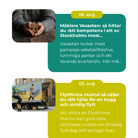
06. aug
Mäklare Vasastan: så hittar
du rätt kompetens i ett av
Stockholms mest
eftertraktade områden
Vasastan lockar med
pampiga sekelskifteshus,
lummiga parker och ett
levande kvartersliv. Här m&...
03. aug
Flyttfirma malmö så väljer
du rätt hjälp för en trygg
och smidig flytt
Att anlita en Flyttfirma
Malmö kan göra hela
skillnaden mellan en stressig
flyttdag och en lugn över...