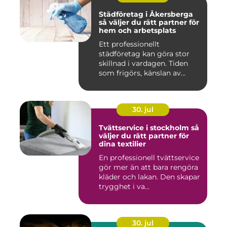
Städföretag i Åkersberga
så väljer du rätt partner för
hem och arbetsplats
Ett professionellt
städföretag kan göra stor
skillnad i vardagen. Tiden
som frigörs, känslan av
ordn...
30. jul
Tvättservice i stockholm så
väljer du rätt partner för
dina textilier
En professionell tvättservice
gör mer än att bara rengöra
kläder och lakan. Den skapar
trygghet i va...
30. jul