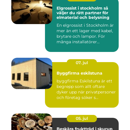
Elgrossist i stockholm så
väljer du rätt partner för
elmaterial och belysning
En elgrossist i Stockholm är
mer än ett lager med kabel,
brytare och lampor. För
många installatörer...
07. jul
Byggfirma eskilstuna
byggfirma Eskilstuna är ett
begrepp som allt oftare
dyker upp när privatpersoner
och företag söker s...
05. jul
Beskära fruktträd i skurup