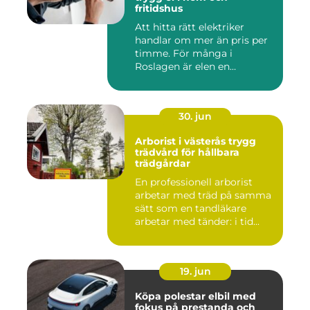
fritidshus
Att hitta rätt elektriker
handlar om mer än pris per
timme. För många i
Roslagen är elen en
förutsät...
30. jun
Arborist i västerås trygg
trädvård för hållbara
trädgårdar
En professionell arborist
arbetar med träd på samma
sätt som en tandläkare
arbetar med tänder: i tid...
19. jun
Köpa polestar elbil med
fokus på prestanda och