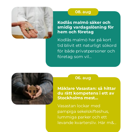
08. aug
Kodlås malmö säker och
smidig vardagslösning för
hem och företag
Kodlås malmö har på kort
tid blivit ett naturligt sökord
för både privatpersoner och
företag som vil...
06. aug
Mäklare Vasastan: så hittar
du rätt kompetens i ett av
Stockholms mest
eftertraktade områden
Vasastan lockar med
pampiga sekelskifteshus,
lummiga parker och ett
levande kvartersliv. Här m&...