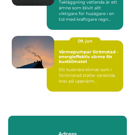
Takläggning vetlanda är ett
ämne som blivit allt
viktigare för husägare i en
tid med kraftigare regn...
09. jun
Värmepumpar Strömstad -
energieffektiv värme för
kustklimatet
Ett kustnära klimat som i
Strömstad ställer särskilda
krav på uppvärm...
Adress