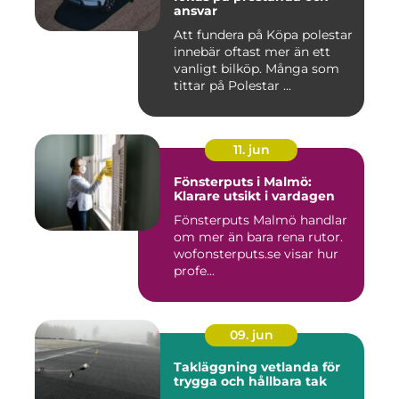
ansvar
Att fundera på Köpa polestar
innebär oftast mer än ett
vanligt bilköp. Många som
tittar på Polestar ...
11. jun
Fönsterputs i Malmö:
Klarare utsikt i vardagen
Fönsterputs Malmö handlar
om mer än bara rena rutor.
wofonsterputs.se visar hur
profe...
09. jun
Takläggning vetlanda för
trygga och hållbara tak