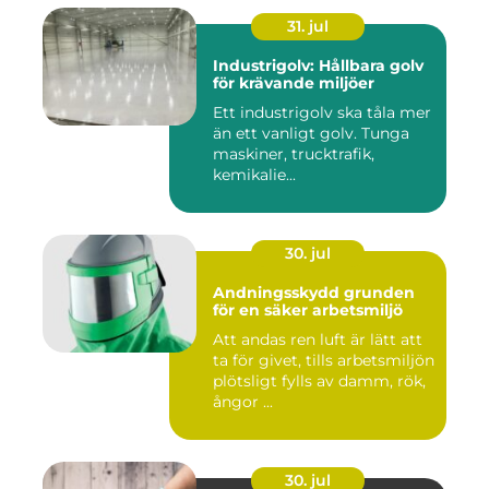
31. jul
Industrigolv: Hållbara golv
för krävande miljöer
Ett industrigolv ska tåla mer
än ett vanligt golv. Tunga
maskiner, trucktrafik,
kemikalie...
30. jul
Andningsskydd grunden
för en säker arbetsmiljö
Att andas ren luft är lätt att
ta för givet, tills arbetsmiljön
plötsligt fylls av damm, rök,
ångor ...
30. jul