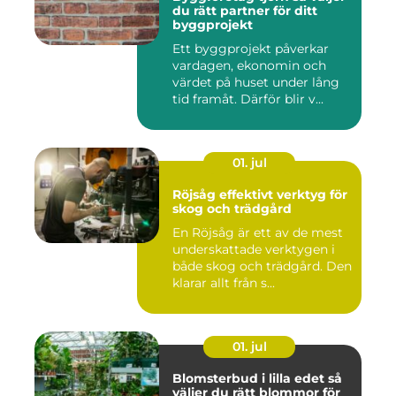
du rätt partner för ditt
byggprojekt
Ett byggprojekt påverkar
vardagen, ekonomin och
värdet på huset under lång
tid framåt. Därför blir v...
01. jul
Röjsåg effektivt verktyg för
skog och trädgård
En Röjsåg är ett av de mest
underskattade verktygen i
både skog och trädgård. Den
klarar allt från s...
01. jul
Blomsterbud i lilla edet så
väljer du rätt blommor för