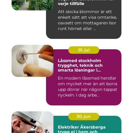
varje tillfälle
Att skicka blommor är ett
enkelt sätt att visa omtanke,
oavsett om mottagaren bor
runt hörnet eller ...
01. jul
Låssmed stockholm
trygghet, teknik och
smarta lösningar i
vardagen
En modern låssmed handlar
om mycket mer än att borra
upp dörrar när någon tappat
nyckeln. I dag arbe...
30. jun
Elektriker Åkersberga
trygg el i hem och