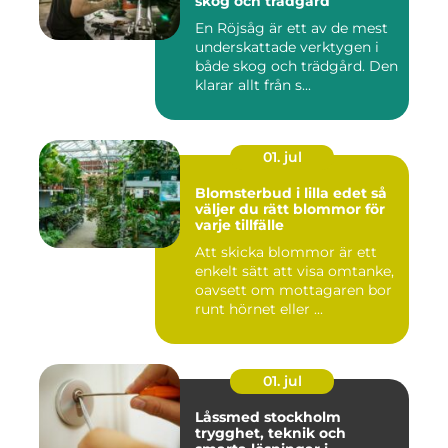
skog och trädgård
En Röjsåg är ett av de mest
underskattade verktygen i
både skog och trädgård. Den
klarar allt från s...
01. jul
Blomsterbud i lilla edet så
väljer du rätt blommor för
varje tillfälle
Att skicka blommor är ett
enkelt sätt att visa omtanke,
oavsett om mottagaren bor
runt hörnet eller ...
01. jul
Låssmed stockholm
trygghet, teknik och