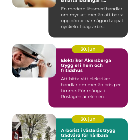
smarta lösningar i
vardagen
En modern låssmed handlar
om mycket mer än att borra
upp dörrar när någon tappat
nyckeln. I dag arbe...
30. jun
Elektriker Åkersberga
trygg el i hem och
fritidshus
Att hitta rätt elektriker
handlar om mer än pris per
timme. För många i
Roslagen är elen en
förutsät...
30. jun
Arborist i västerås trygg
trädvård för hållbara