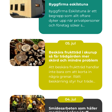
Byggfirma eskilstuna
byggfirma Eskilstuna är ett
begrepp som allt oftare
dyker upp när privatpersoner
och företag söker s...
05. jul
Beskära fruktträd i skurup
så får trädgården mer
skörd och mindre problem
Att beskära fruktträd handlar
inte bara om att korta in
några grenar. Rätt
beskärning styr hur träde...
04. jul
Smidesarbeten som håller