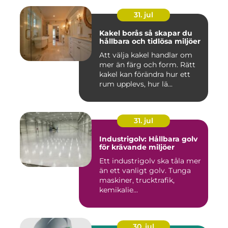
31. jul
Kakel borås så skapar du
hållbara och tidlösa miljöer
Att välja kakel handlar om
mer än färg och form. Rätt
kakel kan förändra hur ett
rum upplevs, hur lä...
31. jul
Industrigolv: Hållbara golv
för krävande miljöer
Ett industrigolv ska tåla mer
än ett vanligt golv. Tunga
maskiner, trucktrafik,
kemikalie...
30. jul