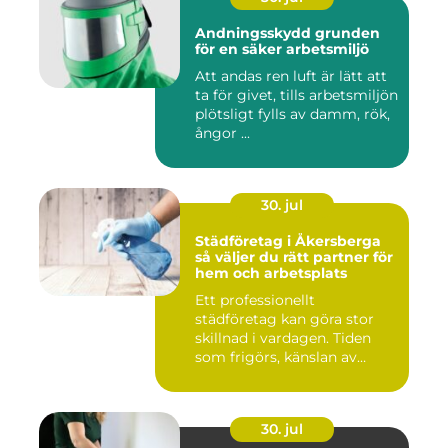
Andningsskydd grunden
för en säker arbetsmiljö
Att andas ren luft är lätt att
ta för givet, tills arbetsmiljön
plötsligt fylls av damm, rök,
ångor ...
30. jul
Städföretag i Åkersberga
så väljer du rätt partner för
hem och arbetsplats
Ett professionellt
städföretag kan göra stor
skillnad i vardagen. Tiden
som frigörs, känslan av
ordn...
30. jul