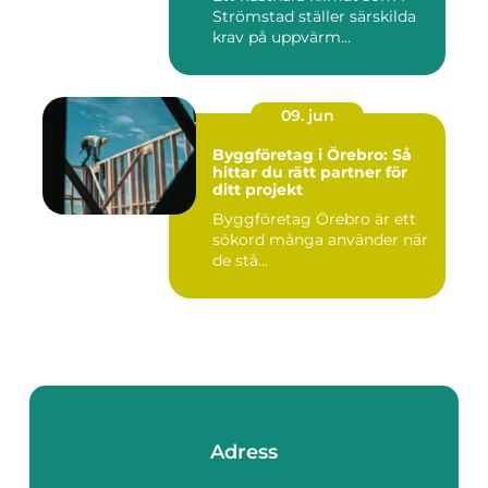
Strömstad ställer särskilda
krav på uppvärm...
09. jun
Byggföretag i Örebro: Så
hittar du rätt partner för
ditt projekt
Byggföretag Örebro är ett
sökord många använder när
de stå...
Adress