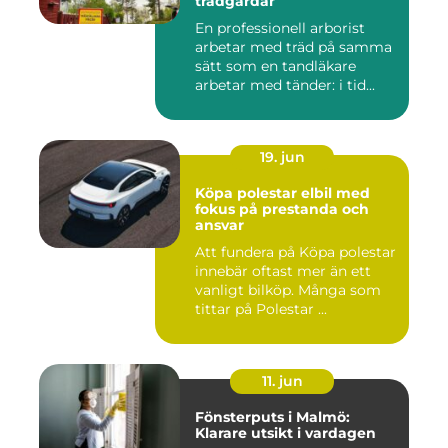
trädgårdar
En professionell arborist
arbetar med träd på samma
sätt som en tandläkare
arbetar med tänder: i tid...
19. jun
Köpa polestar elbil med
fokus på prestanda och
ansvar
Att fundera på Köpa polestar
innebär oftast mer än ett
vanligt bilköp. Många som
tittar på Polestar ...
11. jun
Fönsterputs i Malmö:
Klarare utsikt i vardagen