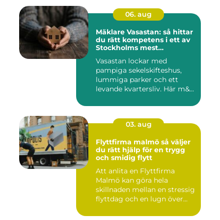
06. aug
Mäklare Vasastan: så hittar
du rätt kompetens i ett av
Stockholms mest
eftertraktade områden
Vasastan lockar med
pampiga sekelskifteshus,
lummiga parker och ett
levande kvartersliv. Här m&...
03. aug
Flyttfirma malmö så väljer
du rätt hjälp för en trygg
och smidig flytt
Att anlita en Flyttfirma
Malmö kan göra hela
skillnaden mellan en stressig
flyttdag och en lugn över...