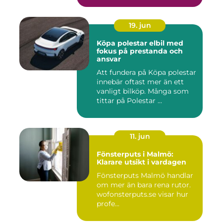
19. jun
Köpa polestar elbil med
fokus på prestanda och
ansvar
Att fundera på Köpa polestar
innebär oftast mer än ett
vanligt bilköp. Många som
tittar på Polestar ...
11. jun
Fönsterputs i Malmö:
Klarare utsikt i vardagen
Fönsterputs Malmö handlar
om mer än bara rena rutor.
wofonsterputs.se visar hur
profe...