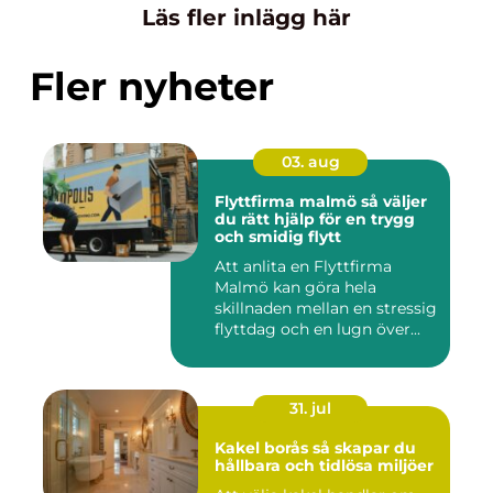
Läs fler inlägg här
Fler nyheter
03. aug
Flyttfirma malmö så väljer
du rätt hjälp för en trygg
och smidig flytt
Att anlita en Flyttfirma
Malmö kan göra hela
skillnaden mellan en stressig
flyttdag och en lugn över...
31. jul
Kakel borås så skapar du
hållbara och tidlösa miljöer