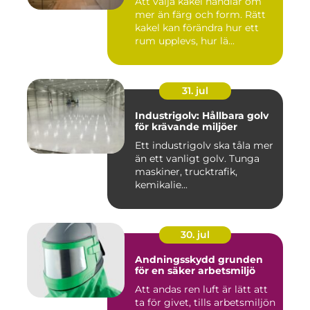
Att välja kakel handlar om
mer än färg och form. Rätt
kakel kan förändra hur ett
rum upplevs, hur lä...
31. jul
Industrigolv: Hållbara golv
för krävande miljöer
Ett industrigolv ska tåla mer
än ett vanligt golv. Tunga
maskiner, trucktrafik,
kemikalie...
30. jul
Andningsskydd grunden
för en säker arbetsmiljö
Att andas ren luft är lätt att
ta för givet, tills arbetsmiljön