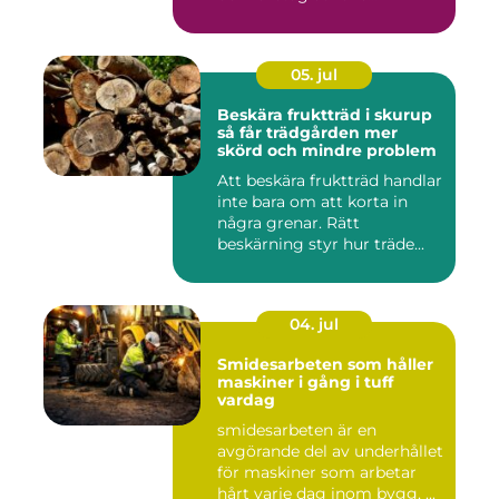
05. jul
Beskära fruktträd i skurup
så får trädgården mer
skörd och mindre problem
Att beskära fruktträd handlar
inte bara om att korta in
några grenar. Rätt
beskärning styr hur träde...
04. jul
Smidesarbeten som håller
maskiner i gång i tuff
vardag
smidesarbeten är en
avgörande del av underhållet
för maskiner som arbetar
hårt varje dag inom bygg, ...