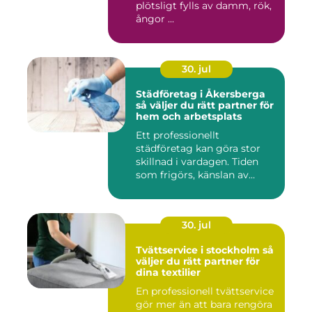
plötsligt fylls av damm, rök,
ångor ...
30. jul
Städföretag i Åkersberga
så väljer du rätt partner för
hem och arbetsplats
Ett professionellt
städföretag kan göra stor
skillnad i vardagen. Tiden
som frigörs, känslan av
ordn...
30. jul
Tvättservice i stockholm så
väljer du rätt partner för
dina textilier
En professionell tvättservice
gör mer än att bara rengöra