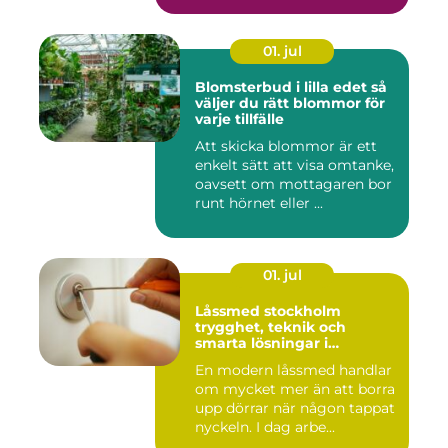
01. jul
Blomsterbud i lilla edet så
väljer du rätt blommor för
varje tillfälle
Att skicka blommor är ett
enkelt sätt att visa omtanke,
oavsett om mottagaren bor
runt hörnet eller ...
01. jul
Låssmed stockholm
trygghet, teknik och
smarta lösningar i
vardagen
En modern låssmed handlar
om mycket mer än att borra
upp dörrar när någon tappat
nyckeln. I dag arbe...