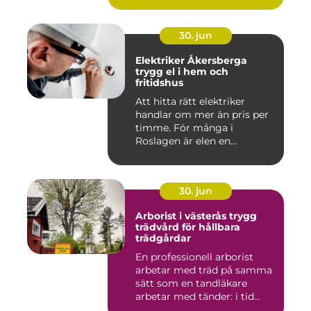
30. jun
Elektriker Åkersberga
trygg el i hem och
fritidshus
Att hitta rätt elektriker
handlar om mer än pris per
timme. För många i
Roslagen är elen en
förutsät...
30. jun
Arborist i västerås trygg
trädvård för hållbara
trädgårdar
En professionell arborist
arbetar med träd på samma
sätt som en tandläkare
arbetar med tänder: i tid...