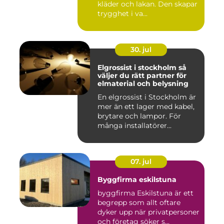
kläder och lakan. Den skapar
trygghet i va...
30. jul
Elgrossist i stockholm så
väljer du rätt partner för
elmaterial och belysning
En elgrossist i Stockholm är
mer än ett lager med kabel,
brytare och lampor. För
många installatörer...
07. jul
Byggfirma eskilstuna
byggfirma Eskilstuna är ett
begrepp som allt oftare
dyker upp när privatpersoner
och företag söker s...