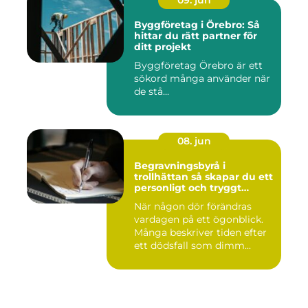
09. jun
Byggföretag i Örebro: Så
hittar du rätt partner för
ditt projekt
Byggföretag Örebro är ett
sökord många använder när
de stå...
08. jun
Begravningsbyrå i
trollhättan så skapar du ett
personligt och tryggt
avsked
När någon dör förändras
vardagen på ett ögonblick.
Många beskriver tiden efter
ett dödsfall som dimm...