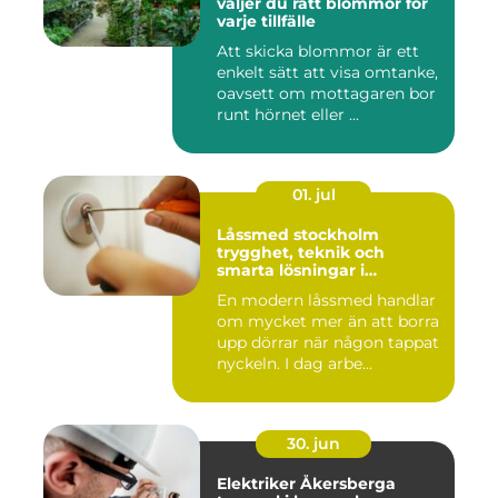
väljer du rätt blommor för
varje tillfälle
Att skicka blommor är ett
enkelt sätt att visa omtanke,
oavsett om mottagaren bor
runt hörnet eller ...
01. jul
Låssmed stockholm
trygghet, teknik och
smarta lösningar i
vardagen
En modern låssmed handlar
om mycket mer än att borra
upp dörrar när någon tappat
nyckeln. I dag arbe...
30. jun
Elektriker Åkersberga