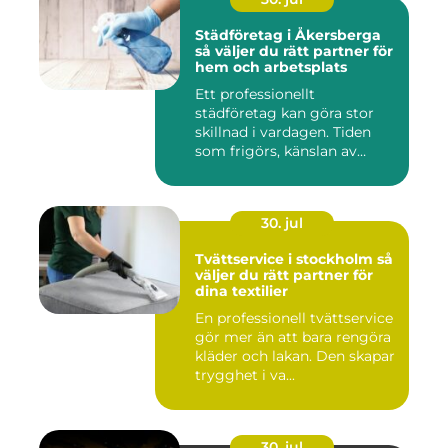
Städföretag i Åkersberga
så väljer du rätt partner för
hem och arbetsplats
Ett professionellt
städföretag kan göra stor
skillnad i vardagen. Tiden
som frigörs, känslan av
ordn...
30. jul
Tvättservice i stockholm så
väljer du rätt partner för
dina textilier
En professionell tvättservice
gör mer än att bara rengöra
kläder och lakan. Den skapar
trygghet i va...
30. jul