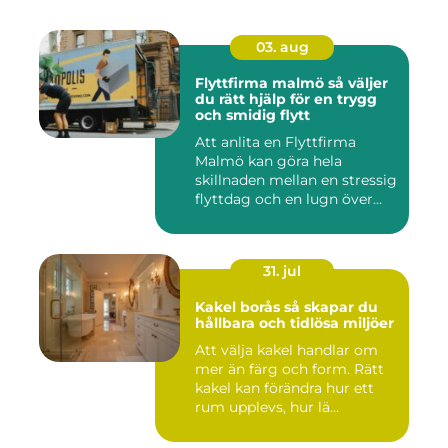
03. aug
Flyttfirma malmö så väljer
du rätt hjälp för en trygg
och smidig flytt
Att anlita en Flyttfirma
Malmö kan göra hela
skillnaden mellan en stressig
flyttdag och en lugn över...
31. jul
Kakel borås så skapar du
hållbara och tidlösa miljöer
Att välja kakel handlar om
mer än färg och form. Rätt
kakel kan förändra hur ett
rum upplevs, hur lä...