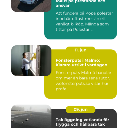
fokus på prestanda och
ansvar
Att fundera på Köpa polestar
innebär oftast mer än ett
vanligt bilköp. Många som
tittar på Polestar ...
11. jun
Fönsterputs i Malmö:
Klarare utsikt i vardagen
Fönsterputs Malmö handlar
om mer än bara rena rutor.
wofonsterputs.se visar hur
profe...
09. jun
Takläggning vetlanda för
trygga och hållbara tak