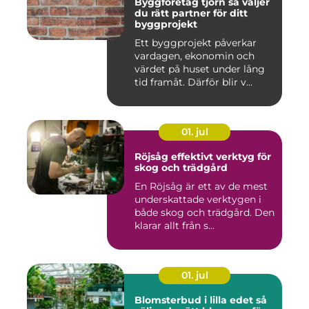
Byggföretag tjörn så väljer
du rätt partner för ditt
byggprojekt
Ett byggprojekt påverkar
vardagen, ekonomin och
värdet på huset under lång
tid framåt. Därför blir v...
01. jul
Röjsåg effektivt verktyg för
skog och trädgård
En Röjsåg är ett av de mest
underskattade verktygen i
både skog och trädgård. Den
klarar allt från s...
01. jul
Blomsterbud i lilla edet så