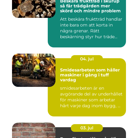
Beskära fruktträd i skurup
så får trädgården mer
skörd och mindre problem
Att beskära fruktträd handlar
inte bara om att korta in
några grenar. Rätt
beskärning styr hur träde...
04. jul
Smidesarbeten som håller
maskiner i gång i tuff
vardag
smidesarbeten är en
avgörande del av underhållet
för maskiner som arbetar
hårt varje dag inom bygg, ...
03. jul