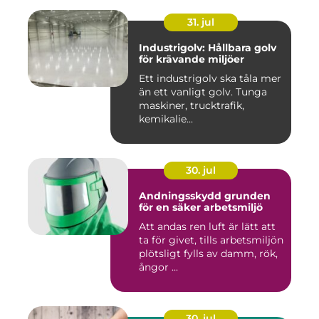
31. jul
Industrigolv: Hållbara golv
för krävande miljöer
Ett industrigolv ska tåla mer
än ett vanligt golv. Tunga
maskiner, trucktrafik,
kemikalie...
30. jul
Andningsskydd grunden
för en säker arbetsmiljö
Att andas ren luft är lätt att
ta för givet, tills arbetsmiljön
plötsligt fylls av damm, rök,
ångor ...
30. jul