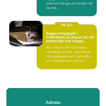
sökord många använder när
de stå...
08. jun
Begravningsbyrå i
trollhättan så skapar du ett
personligt och tryggt
avsked
När någon dör förändras
vardagen på ett ögonblick.
Många beskriver tiden efter
ett dödsfall som dimm...
Adress